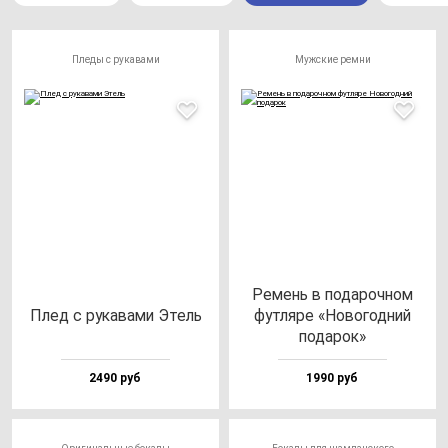
Пледы с рукавами
Мужские ремни
Ремень в по­да­роч­ном
Плед с ру­ка­ва­ми Этель
фут­ля­ре «Ново­год­ний
по­да­рок»
2490 руб
1990 руб