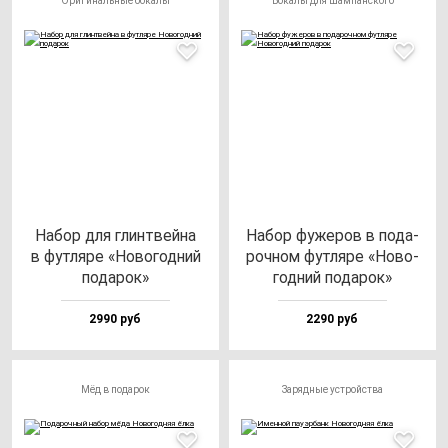
Оригинальные бокалы
Бокалы для шампанского
Набор для глин­твей­на
Набор фу­же­ров в по­да­
в фут­ля­ре «Ново­год­ний
роч­ном фут­ля­ре «Ново­
по­да­рок»
год­ний по­да­рок»
2990 руб
2290 руб
Мёд в подарок
Зарядные устройства