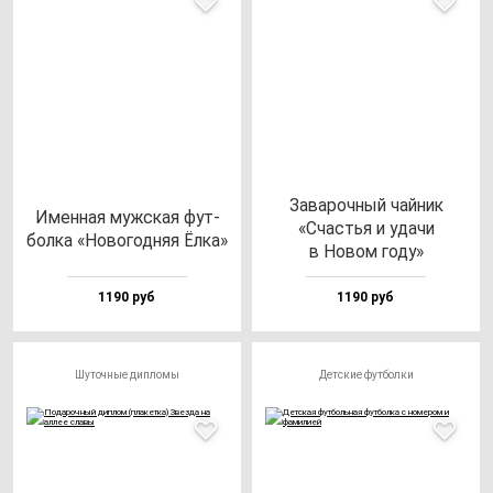
Зава­роч­ный чай­ник
Имен­ная муж­ская фут­
«Счастья и уда­чи
бол­ка «Ново­год­няя Ёлка»
в Новом го­ду»
1190 руб
1190 руб
Шуточные дипломы
Детские футболки