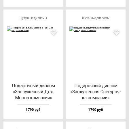
Шуточные дипломы
Шуточные дипломы
Пода­роч­ный дип­лом
Пода­роч­ный дип­лом
«Зас­лу­жен­ный Дед
«Зас­лу­жен­ная Cне­гу­роч­
Мороз ком­па­нии»
ка ком­па­нии»
1790 руб
1790 руб