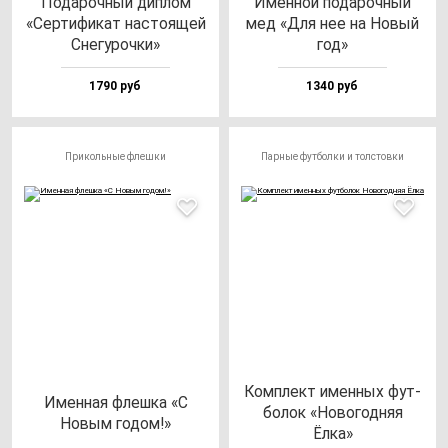
Пода­роч­ный дип­лом
Имен­ной по­да­роч­ный
«Сер­ти­фи­кат нас­то­ящей
мед «Для нее на Новый
Сне­гу­роч­ки»
год»
1790 руб
1340 руб
Прикольные флешки
Парные футболки и толстовки
Ком­плект имен­ных фут­
Имен­ная флеш­ка «С
бо­лок «Ново­год­няя
Новым го­дом!»
Ёлка»