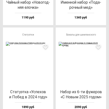
Чай­ный на­бор «Ново­год­
Имен­ной на­бор «Пода­
няя елоч­ка»
роч­ный мед»
1190 руб
1340 руб
Статуэтки
Бокалы для шампанского
Ста­ту­эт­ка «Успе­хов
Набор из 6-ти фу­же­ров
и Побед в 2024 го­ду»
«С Новым 2025 го­дом»
1890 руб
2090 руб