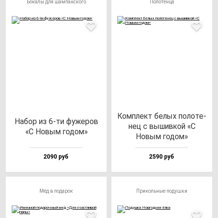
Бокалы для шампанского
Полотенца
Ком­плект бе­лых по­ло­те­
Набор из 6-ти фу­же­ров
нец с вы­шив­кой «С
«С Новым го­дом»
Новым го­дом»
2090 руб
2590 руб
Мёд в подарок
Прикольные подушки