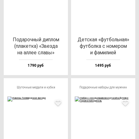
Пода­роч­ный дип­лом
Дет­ская «фут­боль­ная»
(пла­кет­ка) «Звез­да
фут­бол­ка с но­ме­ром
на ал­лее сла­вы»
и фа­ми­лией
1790 руб
1495 руб
Шуточные медали и кубки
Подарочные наборы для мужчин