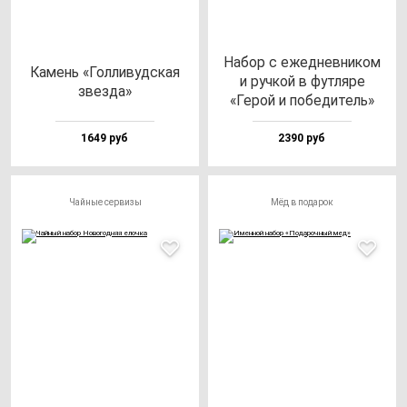
Набор с ежед­нев­ни­ком
Камень «Гол­ли­вуд­ская
и руч­кой в фут­ля­ре
звез­да»
«Герой и по­бе­ди­тель»
1649 руб
2390 руб
Чайные сервизы
Мёд в подарок