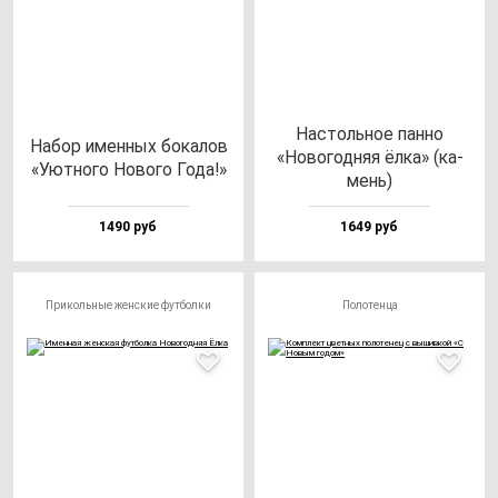
Нас­толь­ное пан­но
Набор имен­ных бо­ка­лов
«Ново­год­няя ёл­ка» (ка­
«Уют­но­го Ново­го Года!»
мень)
1490 руб
1649 руб
Прикольные женские футболки
Полотенца