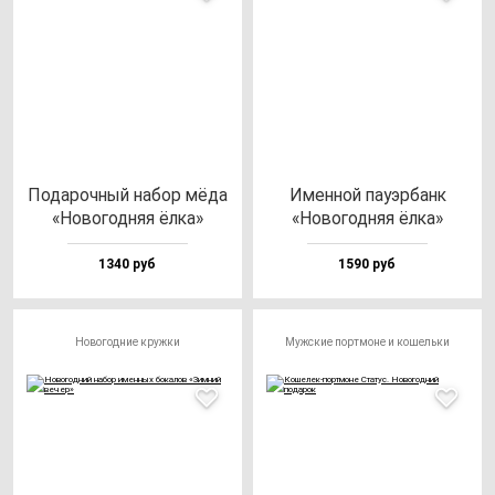
Пода­роч­ный на­бор мё­да
Имен­ной па­уэр­банк
«Ново­год­няя ёл­ка»
«Ново­год­няя ёл­ка»
1340 руб
1590 руб
Новогодние кружки
Мужские портмоне и кошельки