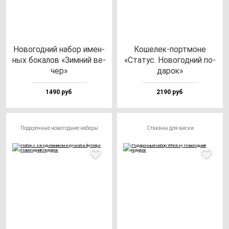
Ново­год­ний на­бор имен­
Коше­лек-пор­тмо­не
ных бо­ка­лов «Зим­ний ве­
«Ста­тус. Ново­год­ний по­
чер»
да­рок»
1490 руб
2190 руб
Подарочные новогодние наборы
Стаканы для виски