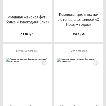
Ком­плект цвет­ных по­
Имен­ная жен­ская фут­
ло­те­нец с вы­шив­кой «С
бол­ка «Ново­год­няя Ёлка»
Новым го­дом»
1190 руб
2590 руб
Шуточные дипломы
Мёд в подарок