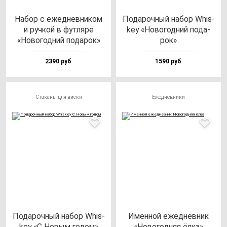
Набор с ежед­нев­ни­ком
Пода­роч­ный на­бор Whis­
и руч­кой в фут­ля­ре
key «Ново­год­ний по­да­
«Ново­год­ний по­да­рок»
рок»
2390 руб
1590 руб
Стаканы для виски
Ежедневники
Пода­роч­ный на­бор Whis­
Имен­ной ежед­нев­ник
key «С Новым го­дом»
«Ново­год­няя ёл­ка»