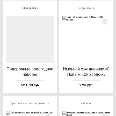
34 варианта
Ежедневники
Пода­роч­ные но­во­год­ние
Имен­ной ежед­нев­ник «С
на­бо­ры
Новым 2026 го­дом»
от 1093 руб
1799 руб
Прикольные мужские футболки
Чайники