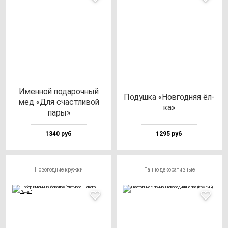
Имен­ной по­да­роч­ный
Подуш­ка «Нов­год­няя ёл­
мед «Для счас­тли­вой
ка»
па­ры»
1340 руб
1295 руб
Новогодние кружки
Панно декоративные