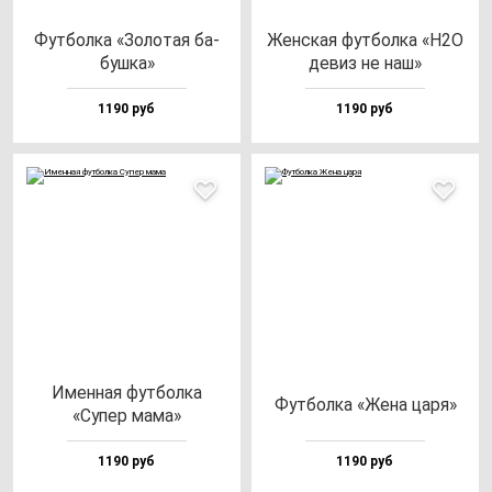
Фут­бол­ка «Золо­тая ба­
Жен­ская фут­бол­ка «H2O
буш­ка»
де­виз не наш»
1190 руб
1190 руб
Имен­ная фут­бол­ка
Фут­бол­ка «Жена ца­ря»
«Супер ма­ма»
1190 руб
1190 руб