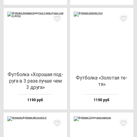
Фут­бол­ка «Хоро­шая под­
Фут­бол­ка «Золо­тая те­
ру­га в 3 ра­за луч­ше чем
тя»
3 дру­га»
1190 руб
1190 руб