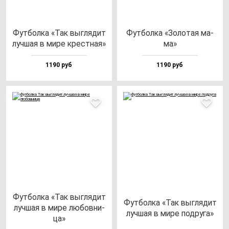
Фут­бол­ка «Так выг­ля­дит
Фут­бол­ка «Золо­тая ма­
луч­шая в ми­ре крес­тная»
ма»
1190 руб
1190 руб
Фут­бол­ка «Так выг­ля­дит
Фут­бол­ка «Так выг­ля­дит
луч­шая в ми­ре лю­бов­ни­
луч­шая в ми­ре под­ру­га»
ца»