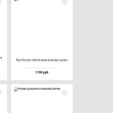
ая
Фут­бол­ка «Мой муж всег­да прав»
1190 руб