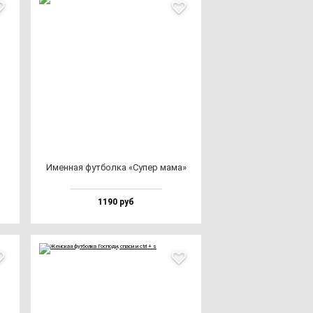
з
Имен­ная фут­бол­ка «Супер ма­ма»
1190 руб