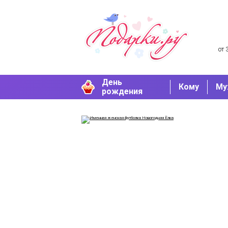
от 
День
Кому
Му
рождения