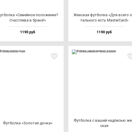
ут­бол­ка «Семей­ное по­ло­же­ние?
Жен­ская фут­бол­ка «Для все­го о
Счас­тли­ва в бра­ке!»
таль­но­го есть Mas­terCard»
1190 руб
1190 руб
Фут­бол­ка с ва­шей над­писью же
Фут­бол­ка «Золо­тая доч­ка»
ская