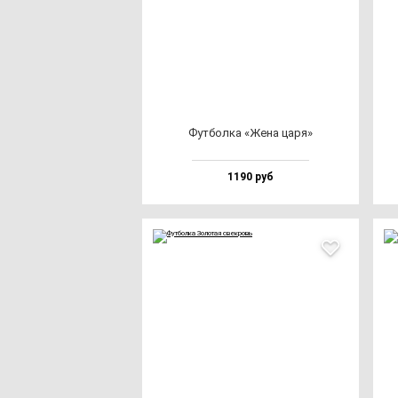
Фут­бол­ка «Жена ца­ря»
1190 руб