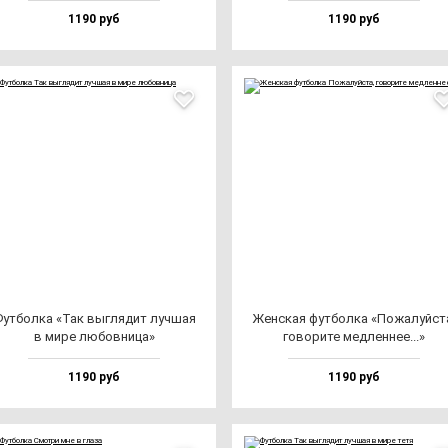
1190 руб
1190 руб
ут­бол­ка «Так выг­ля­дит луч­шая
Жен­ская фут­бол­ка «Пожа­луй­ст
в ми­ре лю­бов­ни­ца»
го­во­ри­те мед­лен­нее...»
1190 руб
1190 руб