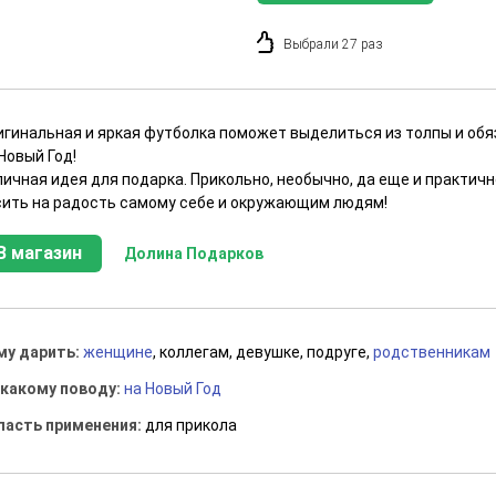
Выбрали 27 раз
игинальная и яркая футболка поможет выделиться из толпы и об
Новый Год!
ичная идея для подарка. Прикольно, необычно, да еще и практичн
сить на радость самому себе и окружающим людям!
В магазин
Долина Подарков
му дарить:
женщине
, коллегам, девушке, подруге,
родственникам
 какому поводу:
на Новый Год
ласть применения:
для прикола