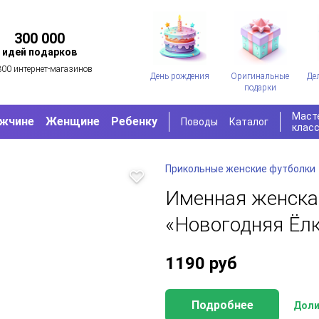
300 000
идей подарков
300 интернет-магазинов
День рождения
Оригинальные
Де
подарки
Маст
жчине
Женщине
Ребенку
Поводы
Каталог
клас
Прикольные женские футболки
Именная женска
«Новогодняя Ёл
1190
руб
Подробнее
Доли