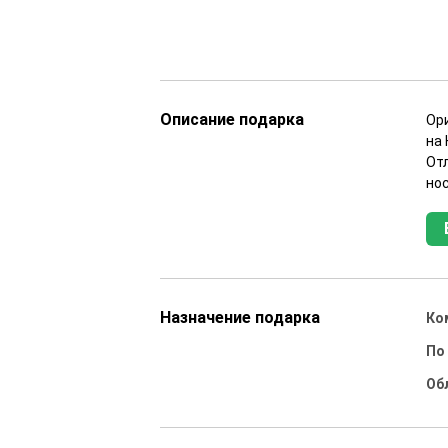
Описание подарка
Ор
на 
Отл
но
Назначение подарка
Ко
По
Об