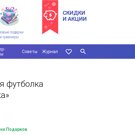
СКИДКИ
И АКЦИИ
ловые подарки
и сувениры
ер-
Советы
Журнал
сы
я футболка
ка»
на Подарков