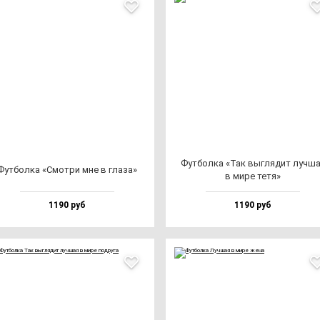
Фут­бол­ка «Так выг­ля­дит луч­ш
Фут­бол­ка «Смот­ри мне в гла­за»
в ми­ре те­тя»
1190 руб
1190 руб