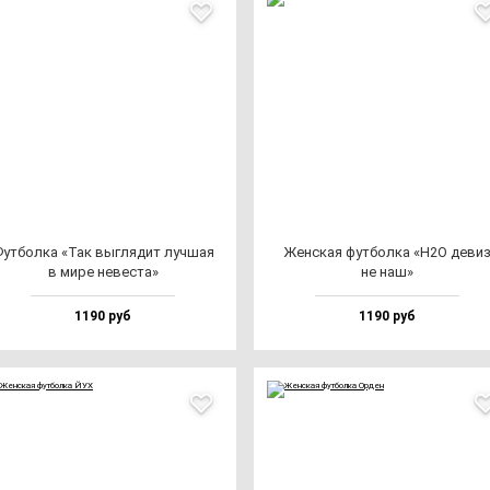
ут­бол­ка «Так выг­ля­дит луч­шая
Жен­ская фут­бол­ка «H2O де­ви
в ми­ре не­вес­та»
не наш»
1190 руб
1190 руб