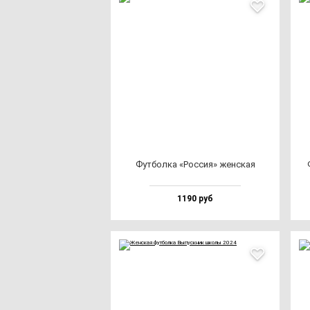
Фут­бол­ка «Рос­сия» жен­ская
1190 руб