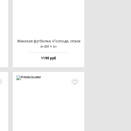
Жен­ская фут­бол­ка «Гос­по­ди, спа­си
и ctrl + s»
1190 руб