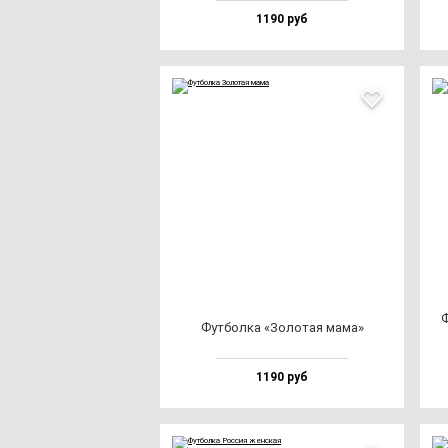
1190 руб
Ф
Фут­бол­ка «Золо­тая ма­ма»
1190 руб