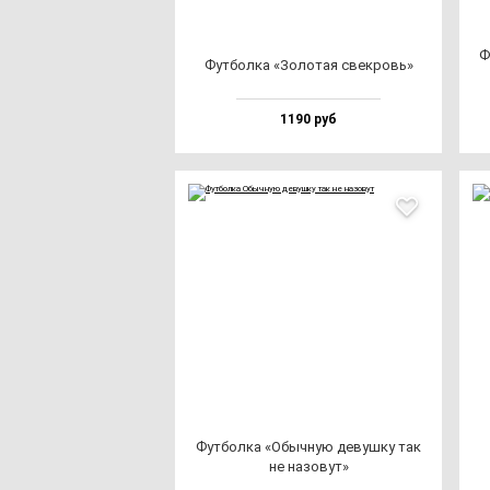
Ф
Фут­бол­ка «Золо­тая свек­ровь»
1190 руб
Фут­бол­ка «Обыч­ную де­вуш­ку так
не на­зо­вут»