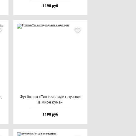
1190 руб
а,
Фут­бол­ка «Так выг­ля­дит луч­шая
в ми­ре ку­ма»
1190 руб