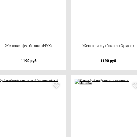
Жен­ская фут­бол­ка «ЙУХ»
Жен­ская фут­бол­ка «Орден»
1190 руб
1190 руб