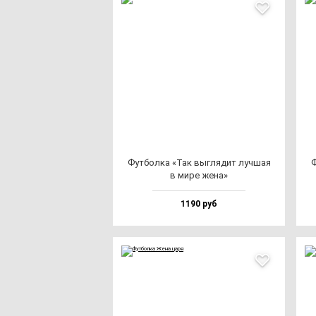
Фут­бол­ка «Так выг­ля­дит луч­шая
Ф
в ми­ре же­на»
1190 руб