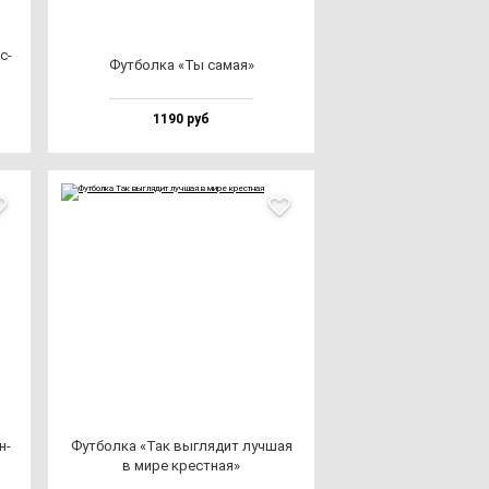
с­
Фут­бол­ка «Ты са­мая»
1190 руб
н­
Фут­бол­ка «Так выг­ля­дит луч­шая
в ми­ре крес­тная»