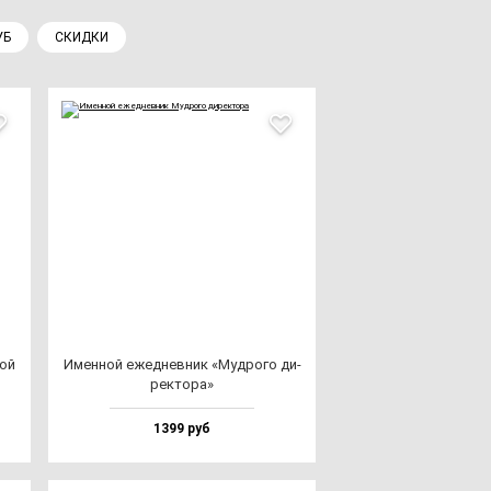
УБ
СКИДКИ
вой
Имен­ной ежед­нев­ник «Муд­ро­го ди­
рек­то­ра»
1399 руб