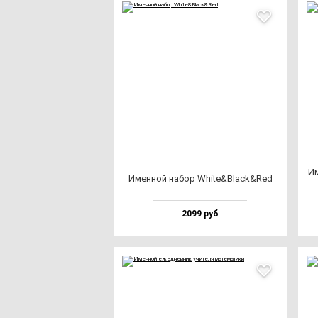
Им
Имен­ной на­бор Whi­te&Black&Red
2099 руб