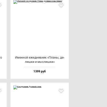
го
Имен­ной ежед­нев­ник «Пла­ны, де­
лиш­ки и мыс­лиш­ки»
1399 руб