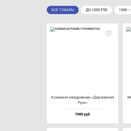
ВСЕ ТОВАРЫ
ДО 1000 РУБ
1000 –
Кожа­ный ежед­нев­ник «Дер­жав­ная
И
Русь»
7980 руб