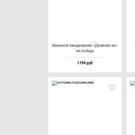
Имен­ной ежед­нев­ник «Днев­ник мо­
их по­бед»
1799 руб