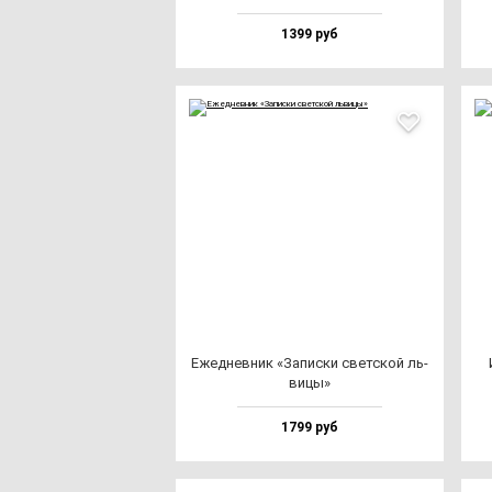
1399 руб
Ежед­нев­ник «Запис­ки свет­ской ль­
ви­цы»
1799 руб