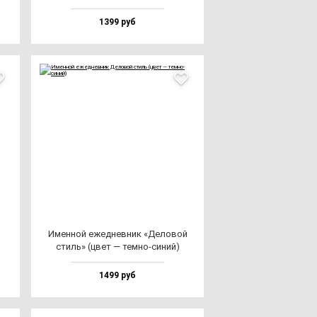
1399 руб
Имен­ной ежед­нев­ник «Дело­вой
стиль» (цвет — тем­но-си­ний)
1499 руб