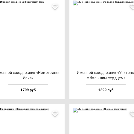
ен­ной ежед­нев­ник «Ново­год­няя
Имен­ной ежед­нев­ник «Учи­те­л
ёл­ка»
с боль­шим сер­дцем»
1799 руб
1399 руб