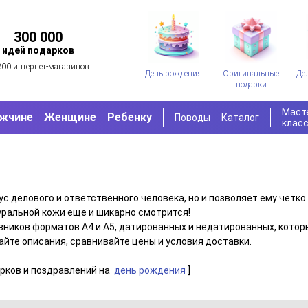
300 000
идей подарков
300 интернет-магазинов
День рождения
Оригинальные
Де
подарки
Маст
жчине
Женщине
Ребенку
Поводы
Каталог
клас
с делового и ответственного человека, но и позволяет ему четко
уральной кожи еще и шикарно смотрится!
иков форматов А4 и А5, датированных и недатированных, котор
айте описания, сравнивайте цены и условия доставки.
арков и поздравлений на
день рождения
]