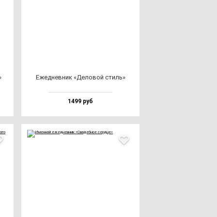
»
Ежед­нев­ник «Дело­вой стиль»
1499 руб