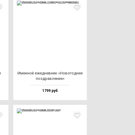
ю
Имен­ной ежед­нев­ник «Ново­год­нее
поз­драв­ле­ние»
1799 руб