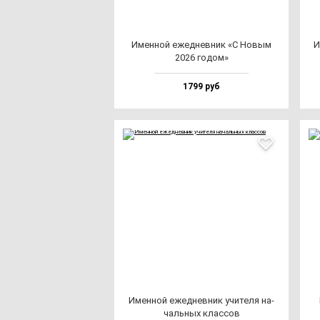
Имен­ной ежед­нев­ник «С Новым
И
2026 го­дом»
1799 руб
Имен­ной ежед­нев­ник учи­те­ля на­
чаль­ных клас­сов