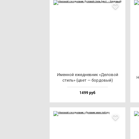
Имен­ной ежед­нев­ник «Дело­вой
Н
стиль» (цвет — бор­до­вый)
1499 руб