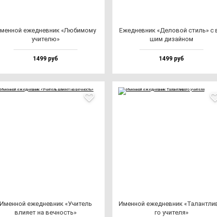
мен­ной ежед­нев­ник «Люби­мо­му
Ежед­нев­ник «Дело­вой стиль» с 
учи­те­лю»
шим ди­зай­ном
1499 руб
1499 руб
Имен­ной ежед­нев­ник «Учи­тель
Имен­ной ежед­нев­ник «Талан­тли­
вли­яет на веч­ность»
го учи­те­ля»