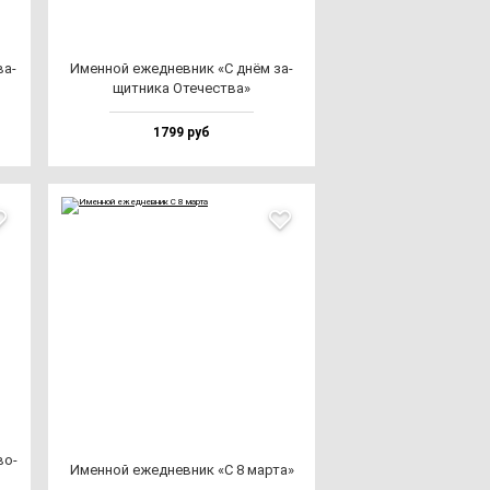
ва­
Имен­ной ежед­нев­ник «С днём за­
щит­ни­ка Оте­чес­тва»
1799 руб
во­
Имен­ной ежед­нев­ник «С 8 мар­та»