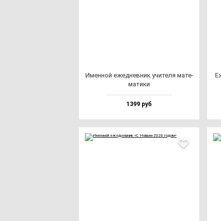
Имен­ной ежед­нев­ник учи­те­ля ма­те­
Еж
ма­ти­ки
1399 руб