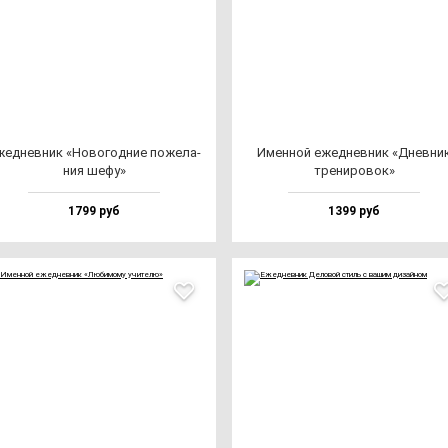
ед­нев­ник «Ново­год­ние по­же­ла­
Имен­ной ежед­нев­ник «Днев­ни
ния ше­фу»
тре­ни­ро­вок»
1799 руб
1399 руб