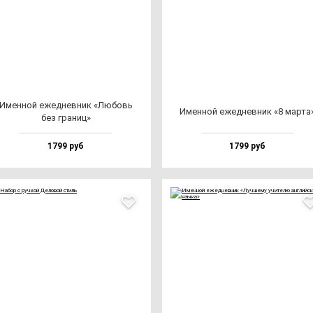
Имен­ной ежед­нев­ник «Любовь
Имен­ной ежед­нев­ник «8 мар­та
без гра­ниц»
1799 руб
1799 руб