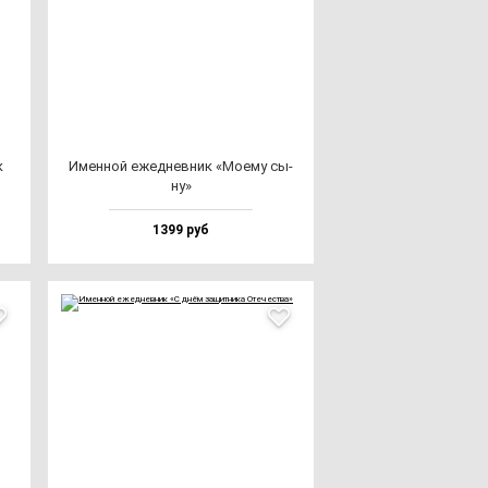
к
Имен­ной ежед­нев­ник «Моему сы­
ну»
1399 руб