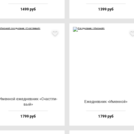
1499 руб
1399 руб
Имен­ной ежед­нев­ник «Счас­тли­
Ежед­нев­ник «Имен­ной»
вый»
1799 руб
1799 руб