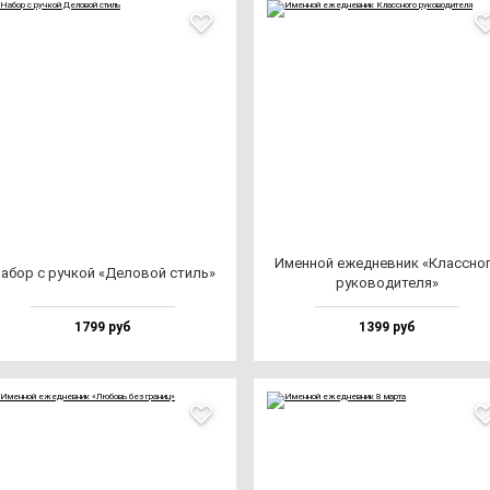
Имен­ной ежед­нев­ник «Клас­сно­
абор с руч­кой «Дело­вой стиль»
ру­ко­во­ди­те­ля»
1799 руб
1399 руб