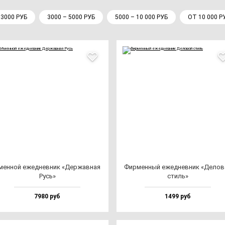
 3000 РУБ
3000 – 5000 РУБ
5000 – 10 000 РУБ
ОТ 10 000 Р
мен­ной ежед­нев­ник «Дер­жав­ная
Фир­мен­ный ежед­нев­ник «Дело­
Русь»
стиль»
7980 руб
1499 руб