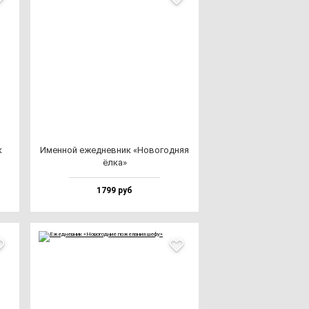
к
Имен­ной ежед­нев­ник «Ново­год­няя
ёл­ка»
1799 руб