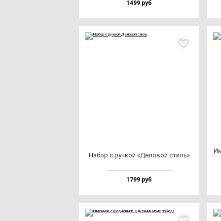
1499 руб
Им
Набор с руч­кой «Дело­вой стиль»
1799 руб