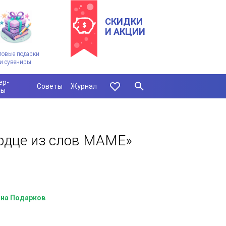
СКИДКИ
И АКЦИИ
ловые подарки
и сувениры
ер-
Советы
Журнал
сы
рдце из слов МАМЕ»
на Подарков