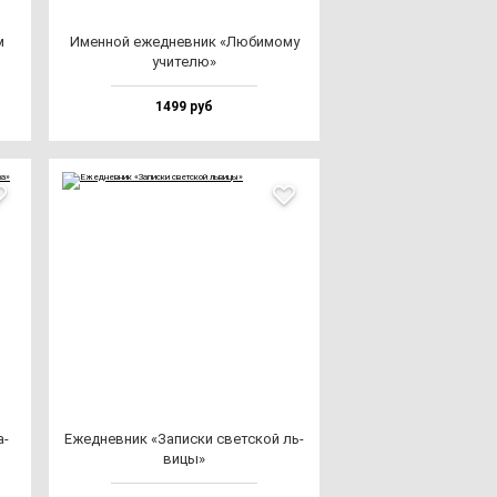
м
Имен­ной ежед­нев­ник «Люби­мо­му
учи­те­лю»
1499 руб
а­
Ежед­нев­ник «Запис­ки свет­ской ль­
ви­цы»