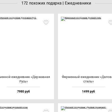
172 похожих подарка | Ежедневники
мен­ной ежед­нев­ник «Дер­жав­ная
Фир­мен­ный ежед­нев­ник «Дело­
Русь»
стиль»
7980 руб
1499 руб