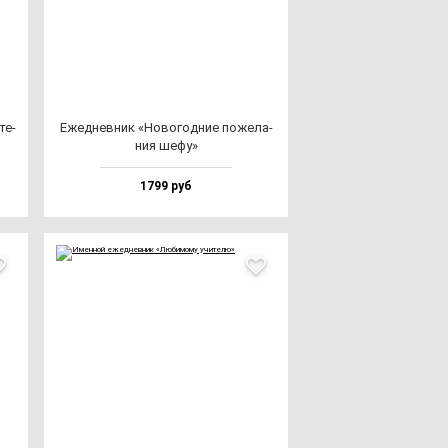
те­
Ежед­нев­ник «Ново­год­ние по­же­ла­
ния ше­фу»
1799 руб