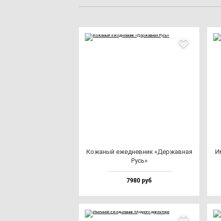
Кожа­ный ежед­нев­ник «Дер­жав­ная
И
Русь»
7980 руб