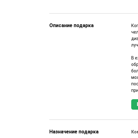
Описание подарка
Ко
че
ди
лу
В 
об
бо
мо
по
пр
Назначение подарка
Ко