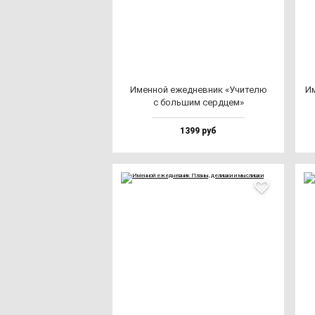
Имен­ной ежед­нев­ник «Учи­те­лю
Им
с боль­шим сер­дцем»
1399 руб