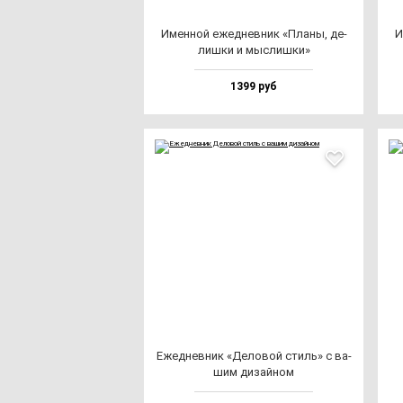
Имен­ной ежед­нев­ник «Пла­ны, де­
И
лиш­ки и мыс­лиш­ки»
1399 руб
Ежед­нев­ник «Дело­вой стиль» с ва­
шим ди­зай­ном