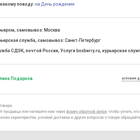
 какому поводу:
на День рождения
рьером, самовывоз:
Москва
рьерская служба, самовывоз:
Санкт-Петербург
ужба СДЭК, почтой России, Услуги boxberry.ru, курьерская служ
лина Подарков
условия д
товара.
йт продавца или напишите нам через
форму обратной связи
, чтобы узнать, к
еских характеристик, условий доставки и других вопросов о товаре обращайте