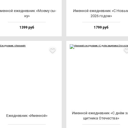
мен­ной ежед­нев­ник «Моему сы­
Имен­ной ежед­нев­ник «С Новы
ну»
2026 го­дом»
1399 руб
1799 руб
Имен­ной ежед­нев­ник «С днём з
Ежед­нев­ник «Имен­ной»
щит­ни­ка Оте­чес­тва»