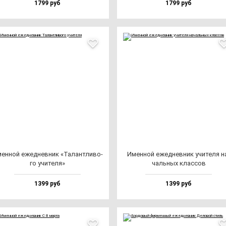
1799 руб
1799 руб
ен­ной ежед­нев­ник «Талан­тли­во­
Имен­ной ежед­нев­ник учи­те­ля н
го учи­те­ля»
чаль­ных клас­сов
1399 руб
1399 руб