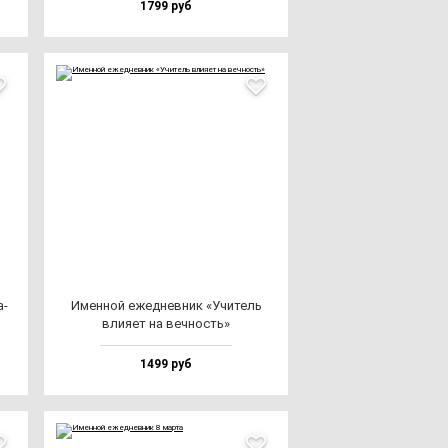
1799 руб
а­
Имен­ной ежед­нев­ник «Учи­тель
вли­яет на веч­ность»
1499 руб