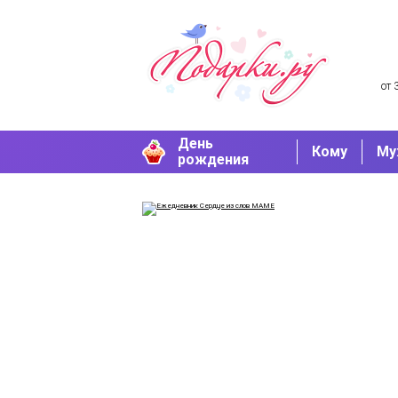
от 
День
Кому
Му
рождения