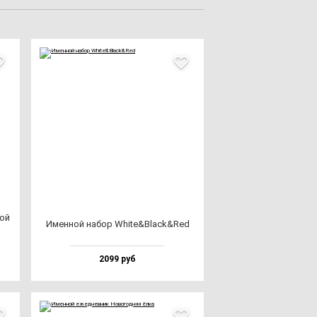
вой
Имен­ной на­бор Whi­te&Black&Red
2099 руб