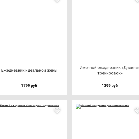
Имен­ной ежед­нев­ник «Днев­ни
Ежед­нев­ник иде­аль­ной же­ны
тре­ни­ро­вок»
1799 руб
1399 руб