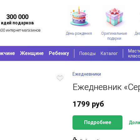
300 000
идей подарков
300 интернет-магазинов
День рождения
Оригинальные
Де
подарки
Маст
жчине
Женщине
Ребенку
Поводы
Каталог
клас
Ежедневники
Ежедневник «Се
1799
руб
Подробнее
Доли