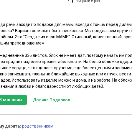
Выбрали 6 раз
гда речь заходит о подарке для мамы, всегда стоишь перед дилем
ловека? Вариантов может быть несколько. Мы предлагаем вручит
зайном. Это "Сердце из слов МАМЕ". Стильный, качественный, ор
чшим преподношением.
ежедневнике 336 листов, блок не имеет дат, поэтому начать им п
рез придает изделию презентабельности. На белой обложке одари
льшое сердце, что сделает вручение еще более ценным и запоми
жно записывать планы на ближайшие выходные или отпуск, вести
садок. Использовать изделие можно и дома, и на работе. На обло
изнания в любви и благодарности от любящих детей.
В магазин
Долина Подарков
му дарить:
родственникам