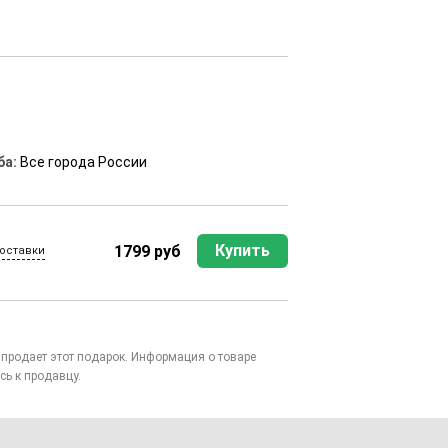
ба:
Все города России
Купить
1799 руб
оставки
то продает этот подарок. Информация о товаре
сь к продавцу.