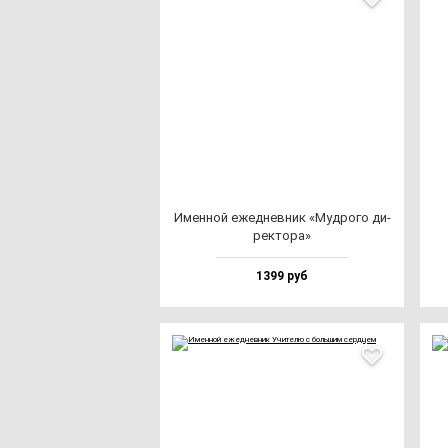
Имен­ной ежед­нев­ник «Муд­ро­го ди­
рек­то­ра»
1399 руб