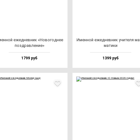
ен­ной ежед­нев­ник «Ново­год­нее
Имен­ной ежед­нев­ник учи­те­ля ма­
поз­драв­ле­ние»
ма­ти­ки
1799 руб
1399 руб