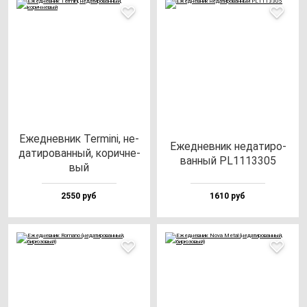
Ежед­нев­ник Ter­mi­ni, не­
Ежед­нев­ник не­да­ти­ро­
да­ти­ро­ван­ный, ко­рич­не­
ван­ный PL1113305
вый
2550 руб
1610 руб