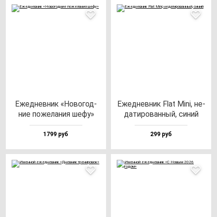
Ежед­нев­ник «Ново­год­
Ежед­нев­ник Flat Mini, не­
ние по­же­ла­ния ше­фу»
да­ти­ро­ван­ный, си­ний
1799 руб
299 руб