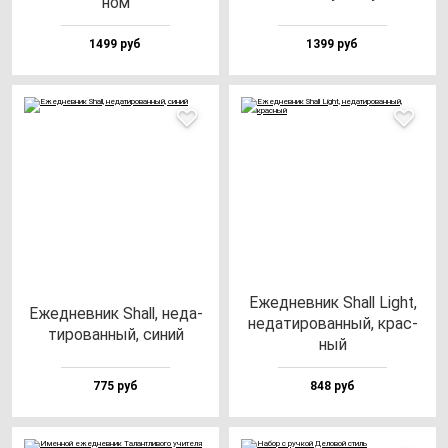
ном
1499 руб
1399 руб
Ежед­нев­ник Shall Light,
Ежед­нев­ник Shall, не­да­
не­да­ти­ро­ван­ный, крас­
ти­ро­ван­ный, си­ний
ный
775 руб
848 руб