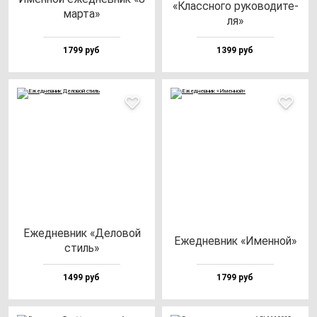
«Клас­сно­го ру­ко­во­ди­те­
мар­та»
ля»
1799 руб
1399 руб
Ежед­нев­ник «Дело­вой
Ежед­нев­ник «Имен­ной»
стиль»
1499 руб
1799 руб