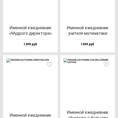
Имен­ной ежед­нев­ник
Имен­ной ежед­нев­ник
«Муд­ро­го ди­рек­то­ра»
учи­те­ля ма­те­ма­ти­ки
1399 руб
1399 руб
Имен­ной ежед­нев­ник
Имен­ной ежед­нев­ник
«Учи­те­лю с боль­шим