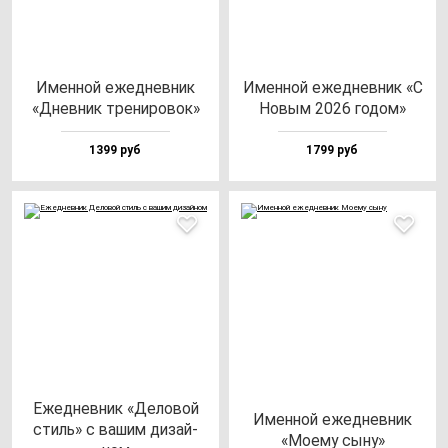
Имен­ной ежед­нев­ник
Имен­ной ежед­нев­ник «С
«Днев­ник тре­ни­ро­вок»
Новым 2026 го­дом»
1399 руб
1799 руб
Ежед­нев­ник «Дело­вой
Имен­ной ежед­нев­ник
стиль» с ва­шим ди­зай­
«Моему сы­ну»