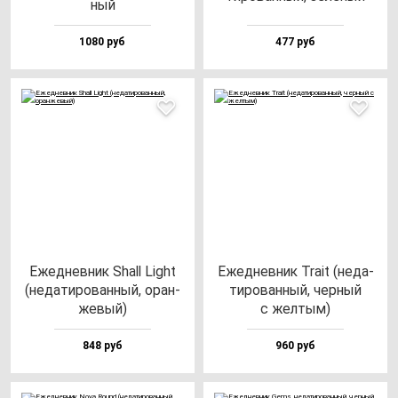
ный
1080 руб
477 руб
Ежед­нев­ник Shall Light
Ежед­нев­ник Tra­it (не­да­
(не­да­ти­ро­ван­ный, оран­
ти­ро­ван­ный, чер­ный
же­вый)
с жел­тым)
848 руб
960 руб