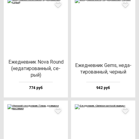
Ежед­нев­ник Nova Round
Ежед­нев­ник Gems, не­да­
(не­да­ти­ро­ван­ный, се­
ти­ро­ван­ный, чер­ный
рый)
774 руб
942 руб