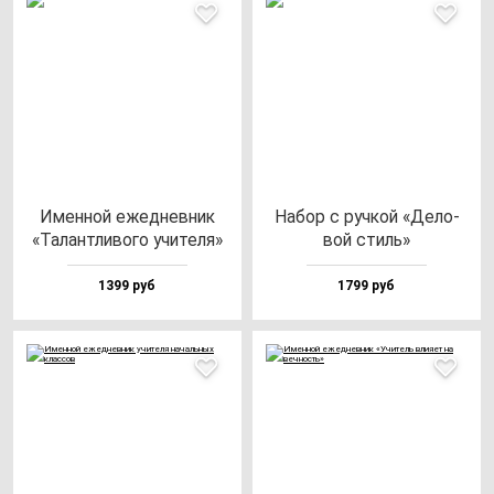
Имен­ной ежед­нев­ник
Набор с руч­кой «Дело­
«Талан­тли­во­го учи­те­ля»
вой стиль»
1399 руб
1799 руб