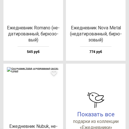
Ежед­нев­ник Roma­no (не­
Ежед­нев­ник Nova Metal
да­ти­ро­ван­ный, би­рю­зо­
(не­да­ти­ро­ван­ный, би­рю­
вый)
зо­вый)
545 руб
774 руб
Показать все
по­дар­ки из кол­лек­ции
Ежед­нев­ник Nubuk, не­
«Ежед­нев­ни­ки»