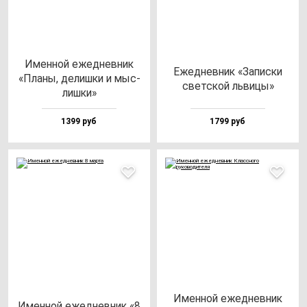
Имен­ной ежед­нев­ник
Ежед­нев­ник «Запис­ки
«Пла­ны, де­лиш­ки и мыс­
свет­ской ль­ви­цы»
лиш­ки»
1399 руб
1799 руб
Имен­ной ежед­нев­ник
Имен­ной ежед­нев­ник «8