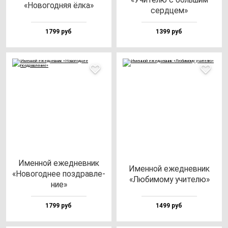
«Ново­год­няя ёл­ка»
сер­дцем»
1799 руб
1399 руб
Имен­ной ежед­нев­ник
Имен­ной ежед­нев­ник
«Ново­год­нее поз­драв­ле­
«Люби­мо­му учи­те­лю»
ние»
1799 руб
1499 руб