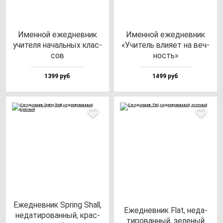
Имен­ной ежед­нев­ник
Имен­ной ежед­нев­ник
учи­те­ля на­чаль­ных клас­
«Учи­тель вли­яет на веч­
сов
ность»
1399 руб
1499 руб
Ежед­нев­ник Spring Shall,
Ежед­нев­ник Flat, не­да­
не­да­ти­ро­ван­ный, крас­
ти­ро­ван­ный, зе­ле­ный