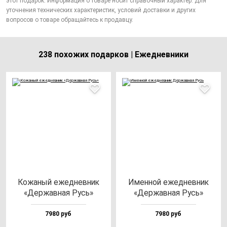
этот подарок. Информация о товаре носит справочный характер. Для
уточнения технических характеристик, условий доставки и других
вопросов о товаре обращайтесь к продавцу.
238 похожих подарков | Ежедневники
Кожа­ный ежед­нев­ник
Имен­ной ежед­нев­ник
«Дер­жав­ная Русь»
«Дер­жав­ная Русь»
7980 руб
7980 руб