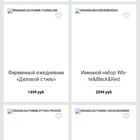
Фир­мен­ный ежед­нев­ник
Имен­ной на­бор Whi­
«Дело­вой стиль»
te&Black&Red
1499 руб
2099 руб