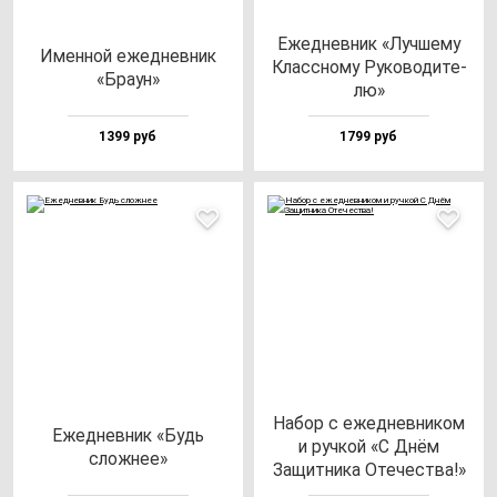
Ежед­нев­ник «Луч­ше­му
Имен­ной ежед­нев­ник
Клас­сно­му Руко­во­ди­те­
«Бра­ун»
лю»
1399 руб
1799 руб
Набор с ежед­нев­ни­ком
Ежед­нев­ник «Будь
и руч­кой «С Днём
слож­нее»
Защит­ни­ка Оте­чес­тва!»