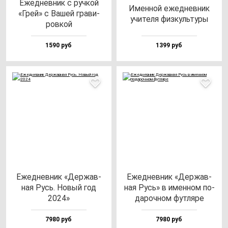
Ежед­нев­ник с руч­кой
Имен­ной ежед­нев­ник
«Грей» с Вашей гра­ви­
учи­те­ля физ­куль­ту­ры
ров­кой
1590 руб
1399 руб
Ежед­нев­ник «Дер­жав­
Ежед­нев­ник «Дер­жав­
ная Русь. Новый год
ная Русь» в имен­ном по­
2024»
да­роч­ном фут­ля­ре
7980 руб
7980 руб