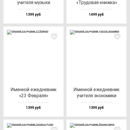
учи­те­ля му­зы­ки
«Тру­до­вая книж­ка»
1399 руб
1499 руб
Имен­ной ежед­нев­ник
Имен­ной ежед­нев­ник
«23 Фев­ра­ля»
учи­те­ля эко­но­ми­ки
1399 руб
1399 руб