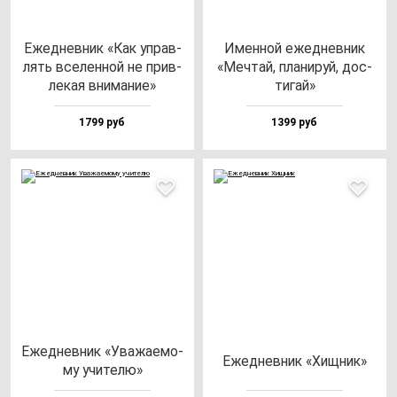
Ежед­нев­ник «Как уп­рав­
Имен­ной ежед­нев­ник
лять все­лен­ной не прив­
«Меч­тай, пла­ни­руй, дос­
ле­кая вни­ма­ние»
ти­гай»
1799 руб
1399 руб
Ежед­нев­ник «Ува­жа­емо­
Ежед­нев­ник «Хищ­ник»
му учи­те­лю»