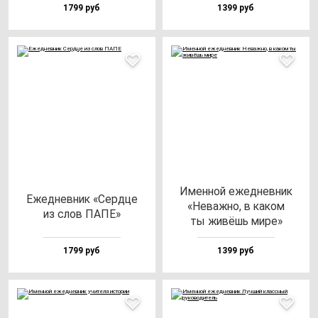
1799 руб
1399 руб
Имен­ной ежед­нев­ник
Ежед­нев­ник «Сер­дце
«Неваж­но, в ка­ком
из слов ПАПЕ»
ты жи­вёшь ми­ре»
1799 руб
1399 руб