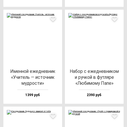
Имен­ной ежед­нев­ник
Набор с ежед­нев­ни­ком
«Учи­тель — ис­точ­ник
и руч­кой в фут­ля­ре
муд­рос­ти»
«Люби­мо­му Папе»
1399 руб
2390 руб