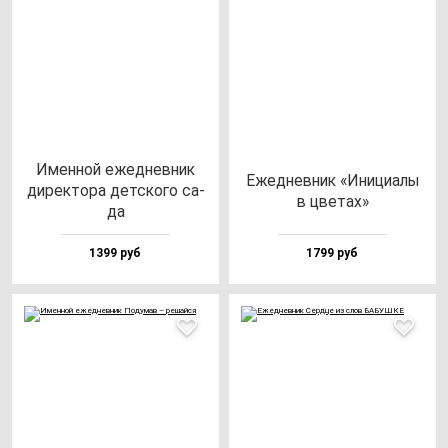
Имен­ной ежед­нев­ник
Ежед­нев­ник «Ини­ци­алы
ди­рек­то­ра дет­ско­го са­
в цве­тах»
да
1399 руб
1799 руб