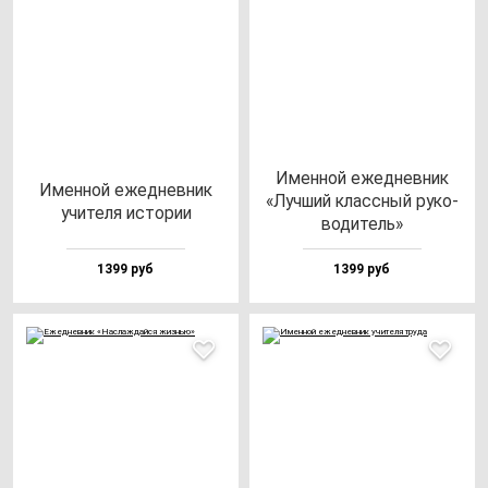
Имен­ной ежед­нев­ник
Имен­ной ежед­нев­ник
«Луч­ший клас­сный ру­ко­
учи­те­ля ис­то­рии
во­ди­тель»
1399 руб
1399 руб