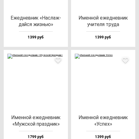
Ежед­нев­ник «Нас­лаж­
Имен­ной ежед­нев­ник
дай­ся жизнью»
учи­те­ля тру­да
1399 руб
1399 руб
Имен­ной ежед­нев­ник
Имен­ной ежед­нев­ник
«Муж­ской праз­дник»
«Успех»
1799 руб
1399 руб