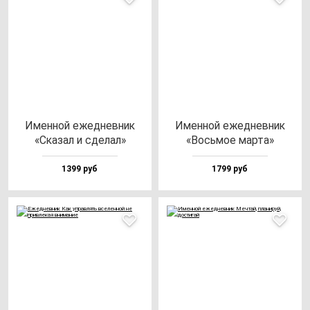
Имен­ной ежед­нев­ник
Имен­ной ежед­нев­ник
«Ска­зал и сде­лал»
«Вось­мое мар­та»
1399 руб
1799 руб