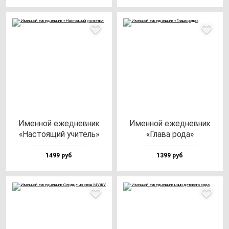
Имен­ной ежед­нев­ник
Имен­ной ежед­нев­ник
«Нас­то­ящий учи­тель»
«Гла­ва ро­да»
1499 руб
1399 руб