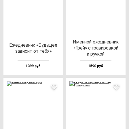
Имен­ной ежед­нев­ник
Ежед­нев­ник «Буду­щее
«Грей» с гра­ви­ров­кой
за­ви­сит от те­бя»
и руч­кой
1399 руб
1590 руб