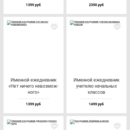
1399 руб
2390 руб
Имен­ной ежед­нев­ник
Имен­ной ежед­нев­ник
«Нет ни­че­го не­воз­мож­
учи­те­лю на­чаль­ных
но­го»
клас­сов
1399 руб
1499 руб