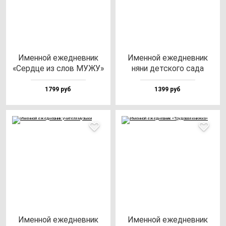
Имен­ной ежед­нев­ник
Имен­ной ежед­нев­ник
«Сер­дце из слов МУЖУ»
ня­ни дет­ско­го са­да
1799 руб
1399 руб
Имен­ной ежед­нев­ник
Имен­ной ежед­нев­ник