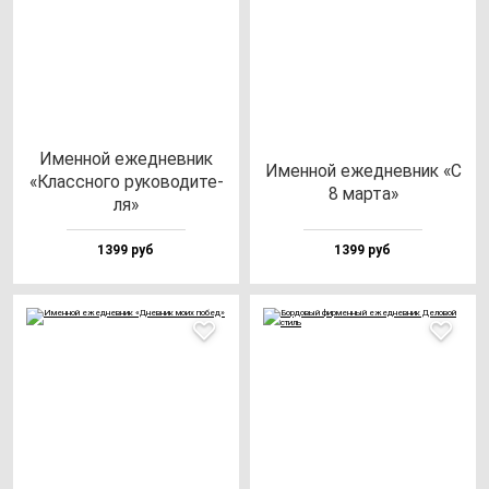
Имен­ной ежед­нев­ник
Имен­ной ежед­нев­ник «С
«Клас­сно­го ру­ко­во­ди­те­
8 мар­та»
ля»
1399 руб
1399 руб