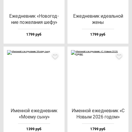
Ежед­нев­ник «Ново­год­
Ежед­нев­ник иде­аль­ной
ние по­же­ла­ния ше­фу»
же­ны
1799 руб
1799 руб
Имен­ной ежед­нев­ник
Имен­ной ежед­нев­ник «С
«Моему сы­ну»
Новым 2026 го­дом»
1399 руб
1799 руб