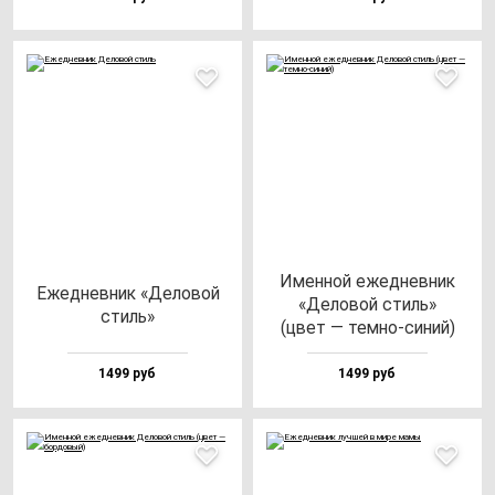
Имен­ной ежед­нев­ник
Ежед­нев­ник «Дело­вой
«Дело­вой стиль»
стиль»
(цвет — тем­но-си­ний)
1499 руб
1499 руб