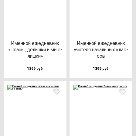
Имен­ной ежед­нев­ник
Имен­ной ежед­нев­ник
«Пла­ны, де­лиш­ки и мыс­
учи­те­ля на­чаль­ных клас­
лиш­ки»
сов
1399 руб
1399 руб