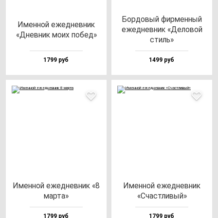
Бор­до­вый фир­мен­ный
Имен­ной ежед­нев­ник
ежед­нев­ник «Дело­вой
«Днев­ник мо­их по­бед»
стиль»
1799 руб
1499 руб
Имен­ной ежед­нев­ник «8
Имен­ной ежед­нев­ник
мар­та»
«Счас­тли­вый»
1799 руб
1799 руб