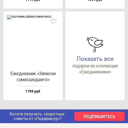
Показать все
по­дар­ки из кол­лек­ции
«Ежед­нев­ни­ки»
Ежед­нев­ник «Запис­ки
су­мас­шед­ше­го»
1799 руб
Хотите получать
секретные
ПОДПИШИТЕСЬ
советы от «Подарки.ру»?