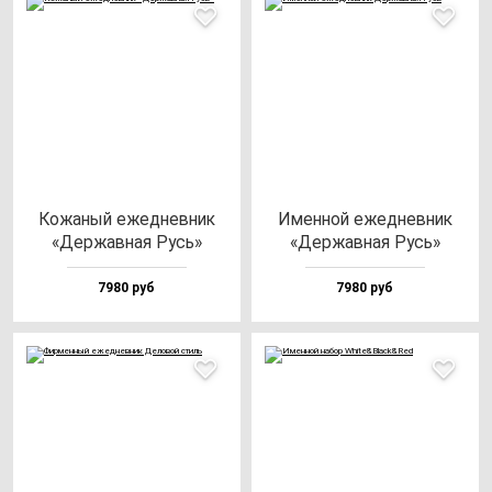
Кожа­ный ежед­нев­ник
Имен­ной ежед­нев­ник
«Дер­жав­ная Русь»
«Дер­жав­ная Русь»
7980 руб
7980 руб