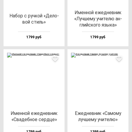
Имен­ной ежед­нев­ник
Набор с руч­кой «Дело­
«Луч­ше­му учи­те­лю ан­
вой стиль»
глий­ско­го язы­ка»
1799 руб
1799 руб
Имен­ной ежед­нев­ник
Ежед­нев­ник «Само­му
«Сва­деб­ное сер­дце»
луч­ше­му учи­те­лю»
1799 руб
1399 руб