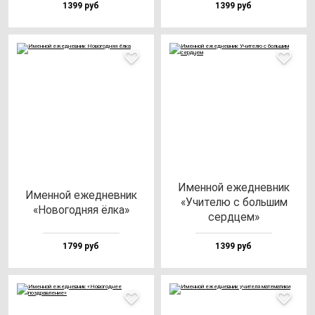
1399 руб
1399 руб
Имен­ной ежед­нев­ник
Имен­ной ежед­нев­ник
«Учи­те­лю с боль­шим
«Ново­год­няя ёл­ка»
сер­дцем»
1799 руб
1399 руб