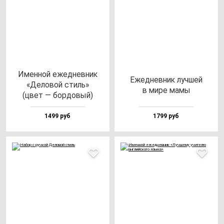
Имен­ной ежед­нев­ник
Ежед­нев­ник луч­шей
«Дело­вой стиль»
в ми­ре ма­мы
(цвет — бор­до­вый)
1499 руб
1799 руб