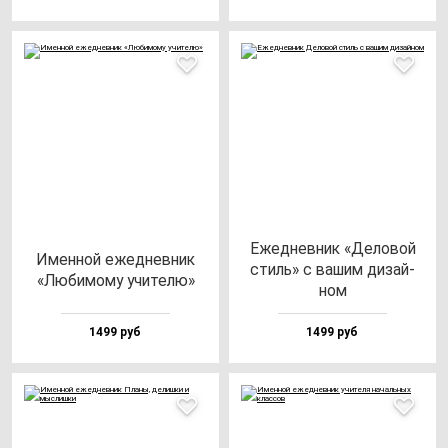
Ежед­нев­ник «Дело­вой
Имен­ной ежед­нев­ник
стиль» с ва­шим ди­зай­
«Люби­мо­му учи­те­лю»
ном
1499 руб
1499 руб