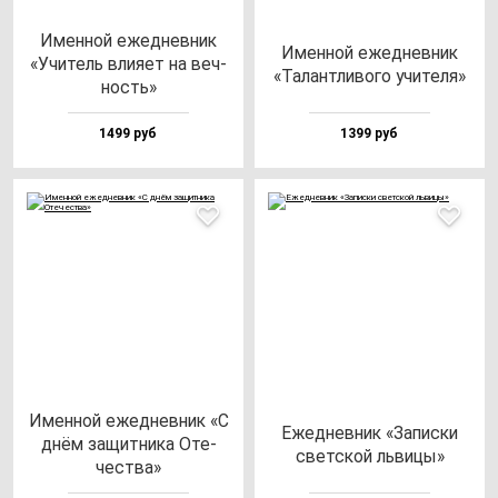
Имен­ной ежед­нев­ник
Имен­ной ежед­нев­ник
«Учи­тель вли­яет на веч­
«Талан­тли­во­го учи­те­ля»
ность»
1499 руб
1399 руб
Имен­ной ежед­нев­ник «С
Ежед­нев­ник «Запис­ки
днём за­щит­ни­ка Оте­
свет­ской ль­ви­цы»
чес­тва»