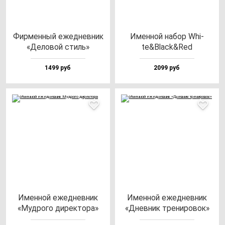
Фир­мен­ный ежед­нев­ник
Имен­ной на­бор Whi­
«Дело­вой стиль»
te&Black&Red
1499 руб
2099 руб
Имен­ной ежед­нев­ник
Имен­ной ежед­нев­ник
«Муд­ро­го ди­рек­то­ра»
«Днев­ник тре­ни­ро­вок»