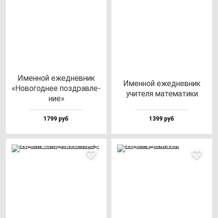
Имен­ной ежед­нев­ник
Имен­ной ежед­нев­ник
«Ново­год­нее поз­драв­ле­
учи­те­ля ма­те­ма­ти­ки
ние»
1799 руб
1399 руб