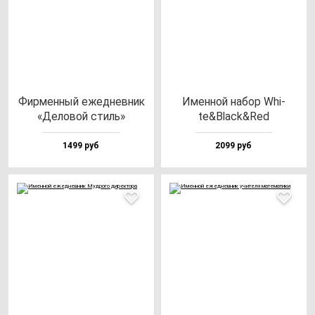
Фир­мен­ный ежед­нев­ник
Имен­ной на­бор Whi­
«Дело­вой стиль»
te&Black&Red
1499 руб
2099 руб