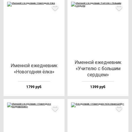
Имен­ной ежед­нев­ник
Имен­ной ежед­нев­ник
«Учи­те­лю с боль­шим
«Ново­год­няя ёл­ка»
сер­дцем»
1799 руб
1399 руб