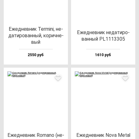
Ежед­нев­ник Ter­mi­ni, не­
Ежед­нев­ник не­да­ти­ро­
да­ти­ро­ван­ный, ко­рич­не­
ван­ный PL1113305
вый
2550 руб
1610 руб
Ежед­нев­ник Roma­no (не­
Ежед­нев­ник Nova Metal