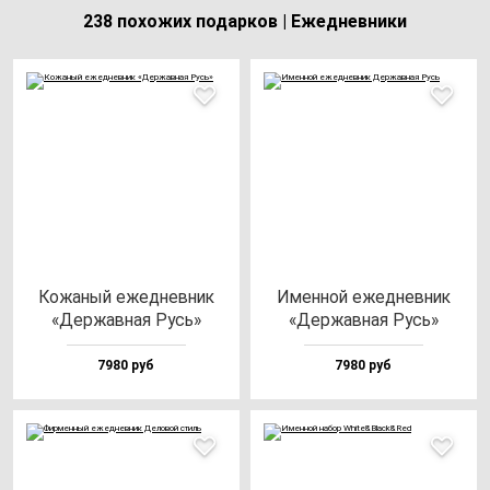
238 похожих подарков | Ежедневники
Кожа­ный ежед­нев­ник
Имен­ной ежед­нев­ник
«Дер­жав­ная Русь»
«Дер­жав­ная Русь»
7980 руб
7980 руб