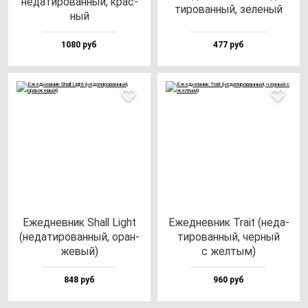
не­да­ти­ро­ван­ный, крас­
ти­ро­ван­ный, зе­ле­ный
ный
1080 руб
477 руб
Ежед­нев­ник Shall Light
Ежед­нев­ник Tra­it (не­да­
(не­да­ти­ро­ван­ный, оран­
ти­ро­ван­ный, чер­ный
же­вый)
с жел­тым)
848 руб
960 руб