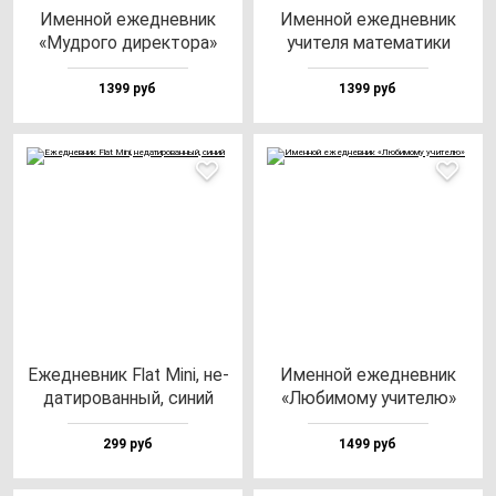
Имен­ной ежед­нев­ник
Имен­ной ежед­нев­ник
«Муд­ро­го ди­рек­то­ра»
учи­те­ля ма­те­ма­ти­ки
1399 руб
1399 руб
Ежед­нев­ник Flat Mini, не­
Имен­ной ежед­нев­ник
да­ти­ро­ван­ный, си­ний
«Люби­мо­му учи­те­лю»
299 руб
1499 руб