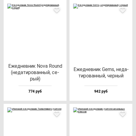
Ежед­нев­ник Nova Round
Ежед­нев­ник Gems, не­да­
(не­да­ти­ро­ван­ный, се­
ти­ро­ван­ный, чер­ный
рый)
774 руб
942 руб