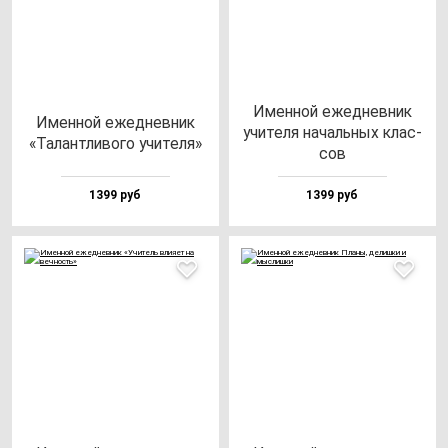
Имен­ной ежед­нев­ник
Имен­ной ежед­нев­ник
учи­те­ля на­чаль­ных клас­
«Талан­тли­во­го учи­те­ля»
сов
1399 руб
1399 руб