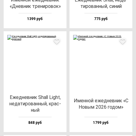
«Днев­ник тре­ни­ро­вок»
ти­ро­ван­ный, си­ний
1399 руб
775 руб
Ежед­нев­ник Shall Light,
Имен­ной ежед­нев­ник «С
не­да­ти­ро­ван­ный, крас­
Новым 2026 го­дом»
ный
848 руб
1799 руб