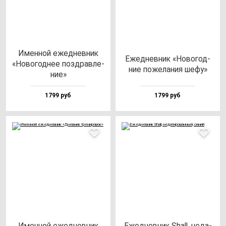
Имен­ной ежед­нев­ник
Ежед­нев­ник «Ново­год­
«Ново­год­нее поз­драв­ле­
ние по­же­ла­ния ше­фу»
ние»
1799 руб
1799 руб
Имен­ной ежед­нев­ник
Ежед­нев­ник Shall, не­да­