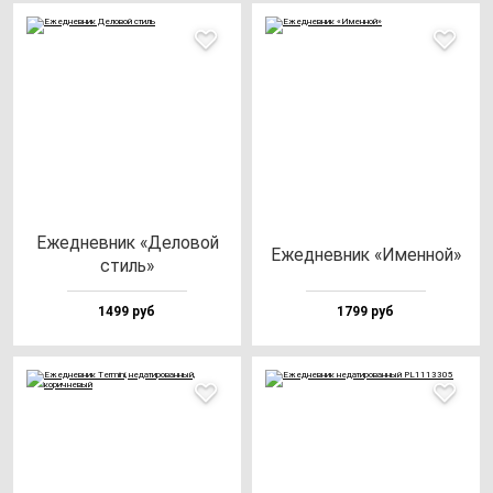
Ежед­нев­ник «Дело­вой
Ежед­нев­ник «Имен­ной»
стиль»
1499 руб
1799 руб