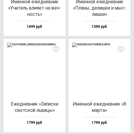
Имен­ной ежед­нев­ник
Имен­ной ежед­нев­ник
«Учи­тель вли­яет на веч­
«Пла­ны, де­лиш­ки и мыс­
ность»
лиш­ки»
1499 руб
1399 руб
Ежед­нев­ник «Запис­ки
Имен­ной ежед­нев­ник «8
свет­ской ль­ви­цы»
мар­та»
1799 руб
1799 руб