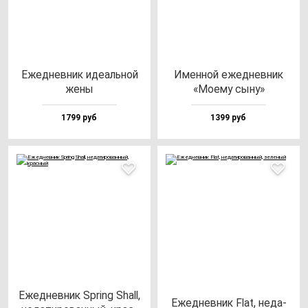
Ежед­нев­ник иде­аль­ной
Имен­ной ежед­нев­ник
же­ны
«Моему сы­ну»
1799 руб
1399 руб
Ежед­нев­ник Spring Shall,
Ежед­нев­ник Flat, не­да­