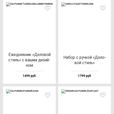
Ежед­нев­ник «Дело­вой
Набор с руч­кой «Дело­
стиль» с ва­шим ди­зай­
вой стиль»
ном
1499 руб
1799 руб