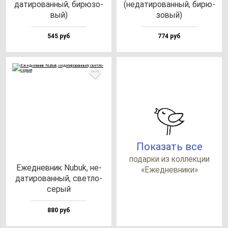
да­ти­ро­ван­ный, би­рю­зо­
(не­да­ти­ро­ван­ный, би­рю­
вый)
зо­вый)
545 руб
774 руб
Показать все
по­дар­ки из кол­лек­ции
Ежед­нев­ник Nubuk, не­
«Ежед­нев­ни­ки»
да­ти­ро­ван­ный, свет­ло-
се­рый
880 руб