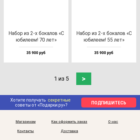
Набор из 2-х бо­ка­лов «С
Набор из 2-х бо­ка­лов «С
юби­ле­ем! 70 лет»
юби­ле­ем! 55 лет»
35 900 руб
35 900 руб
>
1 из 5
Хотите получать
секретные
ПОДПИШИТЕСЬ
советы от «Подарки.ру»?
Магазинам
Как оформить заказ
О нас
Контакты
Доставка