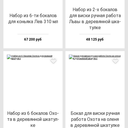
Набор из 2-х бо­ка­лов
Набор из 6-ти бо­ка­лов
для вис­ки руч­ная ра­бо­та
для конь­яка Лев 310 мл
Ль­вы в де­ре­вян­ной шка­
тул­ке
67 200 руб
48 125 руб
Набор из 6 бо­ка­лов Охо­
Бокал для вис­ки руч­ная
та в де­ре­вян­ной шка­тул­
ра­бо­та Охо­та на оле­ня
ке
в де­ре­вян­ной шка­тул­ке