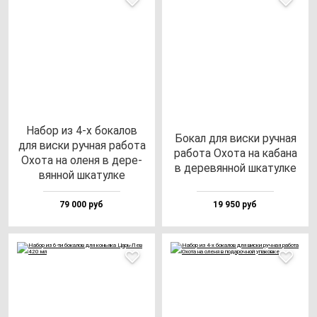
Набор из 4-х бо­ка­лов
Бокал для вис­ки руч­ная
для вис­ки руч­ная ра­бо­та
ра­бо­та Охо­та на ка­ба­на
Охо­та на оле­ня в де­ре­
в де­ре­вян­ной шка­тул­ке
вян­ной шка­тул­ке
79 000 руб
19 950 руб