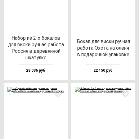
Набор из 2-х бо­ка­лов
Бокал для вис­ки руч­ная
для вис­ки руч­ная ра­бо­та
ра­бо­та Охо­та на оле­ня
Рос­сия в де­ре­вян­ной
в по­да­роч­ной упа­ков­ке
шка­тул­ке
28 036 руб
22 150 руб