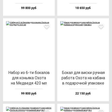
99 800 руб
18 650 руб
Набор из 6-ти бо­ка­лов
Бокал для вис­ки руч­ная
для конь­яка Охо­та
ра­бо­та Охо­та на ка­ба­на
на Мед­ве­дя 420 мл
в по­да­роч­ной упа­ков­ке
99 800 руб
22 150 руб