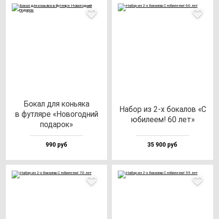
Бокал для конь­яка
Набор из 2-х бо­ка­лов «С
в фут­ля­ре «Ново­год­ний
юби­ле­ем! 60 лет»
по­да­рок»
990 руб
35 900 руб