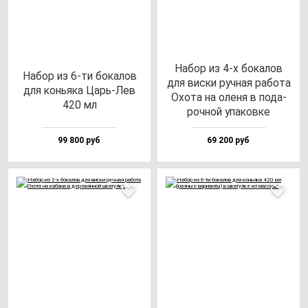
Набор из 4-х бо­ка­лов
Набор из 6-ти бо­ка­лов
для вис­ки руч­ная ра­бо­та
для конь­яка Царь-Лев
Охо­та на оле­ня в по­да­
420 мл
роч­ной упа­ков­ке
99 800 руб
69 200 руб