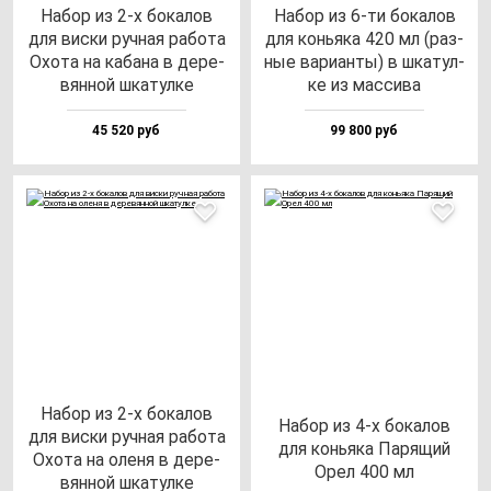
Набор из 2-х бо­ка­лов
Набор из 6-ти бо­ка­лов
для вис­ки руч­ная ра­бо­та
для конь­яка 420 мл (раз­
Охо­та на ка­ба­на в де­ре­
ные ва­ри­ан­ты) в шка­тул­
вян­ной шка­тул­ке
ке из мас­си­ва
45 520 руб
99 800 руб
Набор из 2-х бо­ка­лов
Набор из 4-х бо­ка­лов
для вис­ки руч­ная ра­бо­та
для конь­яка Паря­щий
Охо­та на оле­ня в де­ре­
Орел 400 мл
вян­ной шка­тул­ке