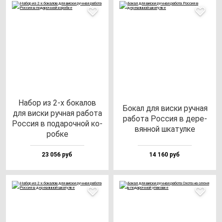
Набор из 2-х бо­ка­лов
Бокал для вис­ки руч­ная
для вис­ки руч­ная ра­бо­та
ра­бо­та Рос­сия в де­ре­
Рос­сия в по­да­роч­ной ко­
вян­ной шка­тул­ке
роб­ке
23 056 руб
14 160 руб