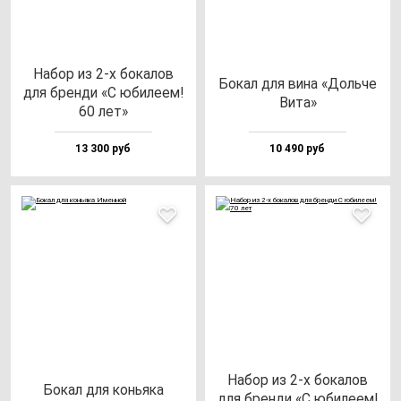
Набор из 2-х бо­ка­лов
Бокал для ви­на «Доль­че
для брен­ди «С юби­ле­ем!
Вита»
60 лет»
13 300 руб
10 490 руб
Набор из 2-х бо­ка­лов
Бокал для конь­яка
для брен­ди «С юби­ле­ем!