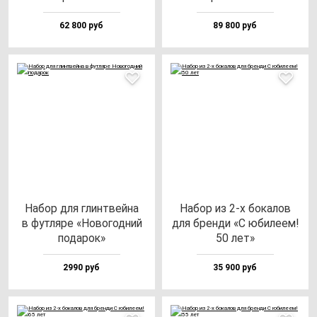
62 800 руб
89 800 руб
Набор для глин­твей­на
Набор из 2-х бо­ка­лов
в фут­ля­ре «Ново­год­ний
для брен­ди «С юби­ле­ем!
по­да­рок»
50 лет»
2990 руб
35 900 руб