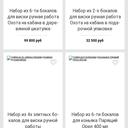
Набор из 6-ти бо­ка­лов
Набор из 2-х бо­ка­лов
для вис­ки руч­ная ра­бо­та
для вис­ки руч­ная ра­бо­та
Охо­та на ка­ба­на в де­ре­
Охо­та на ка­ба­на в по­да­
вян­ной шка­тул­ке
роч­ной упа­ков­ке
99 800 руб
32 500 руб
Набор из 4х элит­ных бо­
Набор из 6-ти бо­ка­лов
ка­лов для вис­ки руч­ной
для конь­яка Паря­щий
ра­бо­ты
Орел 400 мл