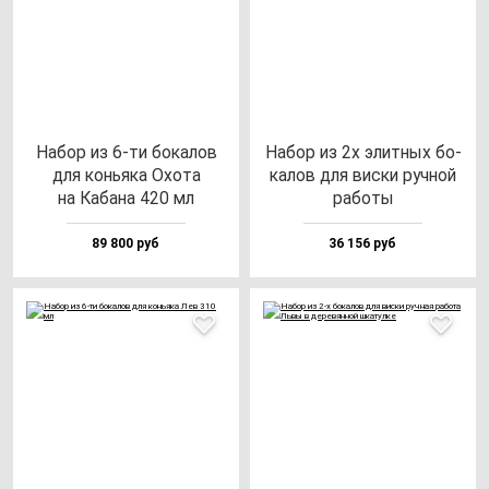
Набор из 6-ти бо­ка­лов
Набор из 2х элит­ных бо­
для конь­яка Охо­та
ка­лов для вис­ки руч­ной
на Каба­на 420 мл
ра­бо­ты
89 800 руб
36 156 руб