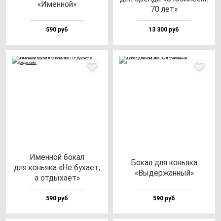
«Имен­ной»
70 лет»
590 руб
13 300 руб
Имен­ной бо­кал
Бокал для конь­яка
для конь­яка «Не бу­ха­ет,
«Выдер­жан­ный»
а от­ды­ха­ет»
590 руб
590 руб