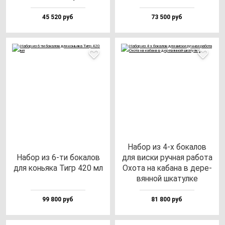
45 520 руб
73 500 руб
Набор из 4-х бо­ка­лов
Набор из 6-ти бо­ка­лов
для вис­ки руч­ная ра­бо­та
для конь­яка Тигр 420 мл
Охо­та на ка­ба­на в де­ре­
вян­ной шка­тул­ке
99 800 руб
81 800 руб