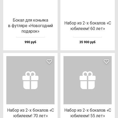
Бокал для конь­яка
Набор из 2-х бо­ка­лов «С
в фут­ля­ре «Ново­год­ний
юби­ле­ем! 60 лет»
по­да­рок»
990 руб
35 900 руб
Набор из 2-х бо­ка­лов «С
Набор из 2-х бо­ка­лов «С
юби­ле­ем! 70 лет»
юби­ле­ем! 55 лет»