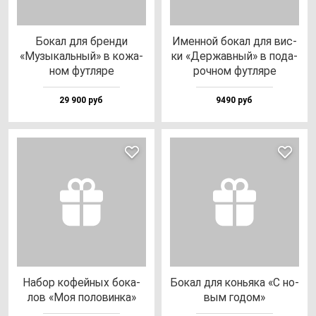
Бокал для брен­ди
Имен­ной бо­кал для вис­
«Музы­каль­ный» в ко­жа­
ки «Дер­жав­ный» в по­да­
ном фут­ля­ре
роч­ном фут­ля­ре
29 900 руб
9490 руб
Набор ко­фей­ных бо­ка­
Бокал для конь­яка «С но­
лов «Моя по­ло­вин­ка»
вым го­дом»