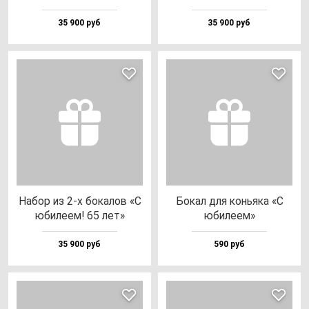
35 900 руб
35 900 руб
Набор из 2-х бо­ка­лов «С
Бокал для конь­яка «C
юби­ле­ем! 65 лет»
юби­ле­ем»
35 900 руб
590 руб