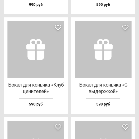
990 руб
590 руб
Бокал для конь­яка «Клуб
Бокал для конь­яка «С
це­ни­те­лей»
вы­дер­жкой»
590 руб
590 руб