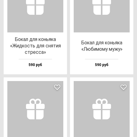
Бокал для конь­яка
Бокал для конь­яка
«Жид­кость для сня­тия
«Люби­мо­му му­жу»
стрес­са»
590 руб
590 руб