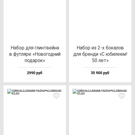
Набор для глин­твей­на
Набор из 2-х бо­ка­лов
в фут­ля­ре «Ново­год­ний
для брен­ди «С юби­ле­ем!
по­да­рок»
50 лет»
2990 руб
35 900 руб