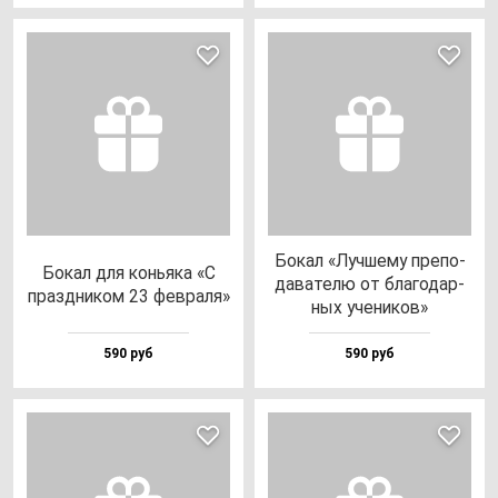
Бокал «Луч­ше­му пре­по­
Бокал для конь­яка «С
да­ва­те­лю от бла­го­дар­
праз­дни­ком 23 фев­ра­ля»
ных уче­ни­ков»
590 руб
590 руб