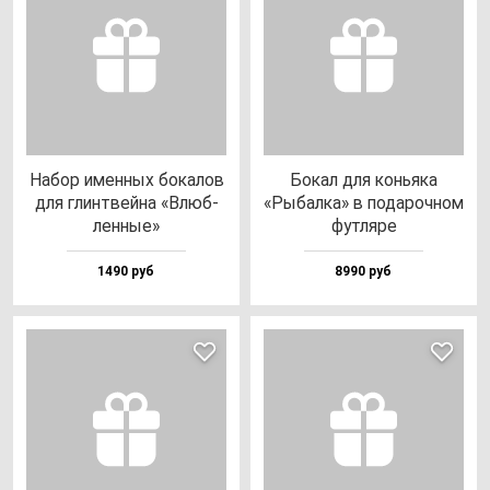
Набор имен­ных бо­ка­лов
Бокал для конь­яка
для глин­твей­на «Влюб­
«Рыбал­ка» в по­да­роч­ном
лен­ные»
фут­ля­ре
1490 руб
8990 руб