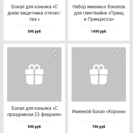
Бокал для конь­яка «С
Набор имен­ных бо­ка­лов
днем за­щит­ни­ка оте­чес­
для глин­твей­на «Принц
тва »
и Прин­цес­са»
590 руб
1490 руб
Бокал для конь­яка «С
Имен­ной бо­кал «Коро­на»
праз­дни­ком 23 фев­ра­ля»
590 руб
790 руб