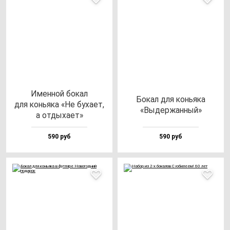
Имен­ной бо­кал
Бокал для конь­яка
для конь­яка «Не бу­ха­ет,
«Выдер­жан­ный»
а от­ды­ха­ет»
590 руб
590 руб