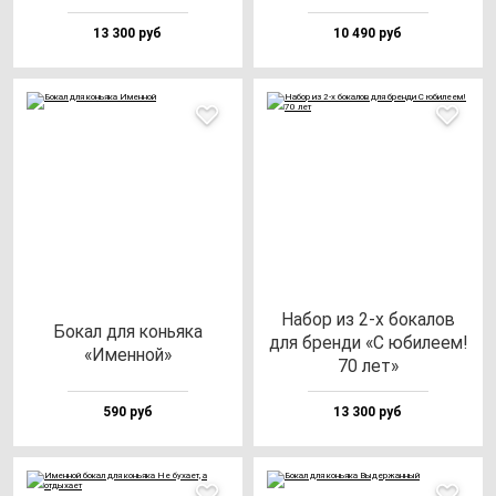
13 300 руб
10 490 руб
Набор из 2-х бо­ка­лов
Бокал для конь­яка
для брен­ди «С юби­ле­ем!
«Имен­ной»
70 лет»
590 руб
13 300 руб