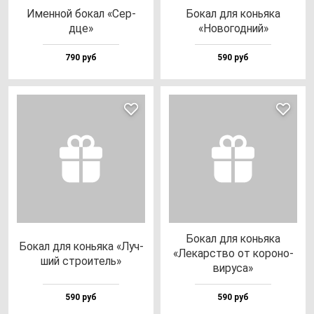
Имен­ной бо­кал «Сер­
Бокал для конь­яка
дце»
«Ново­год­ний»
790 руб
590 руб
Бокал для конь­яка
Бокал для конь­яка «Луч­
«Лекарс­тво от ко­ро­но­
ший стро­итель»
ви­ру­са»
590 руб
590 руб