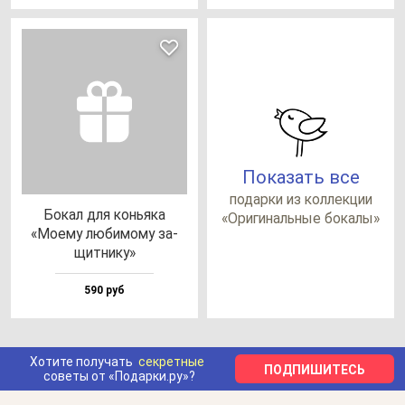
Показать все
по­дар­ки из кол­лек­ции
Бокал для конь­яка
«Ори­ги­наль­ные бо­ка­лы»
«Моему лю­би­мо­му за­
щит­ни­ку»
590 руб
Хотите получать
секретные
ПОДПИШИТЕСЬ
советы от «Подарки.ру»?