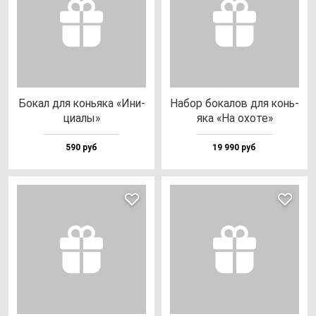
Бокал для конь­яка «Ини­
Набор бо­ка­лов для конь­
ци­алы»
яка «На охо­те»
590 руб
19 990 руб