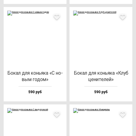
Бокал для конь­яка «С но­
Бокал для конь­яка «Клуб
вым го­дом»
це­ни­те­лей»
590 руб
590 руб