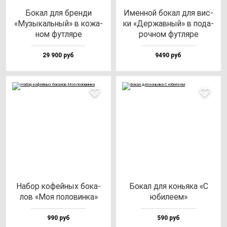
Бокал для брен­ди
Имен­ной бо­кал для вис­
«Музы­каль­ный» в ко­жа­
ки «Дер­жав­ный» в по­да­
ном фут­ля­ре
роч­ном фут­ля­ре
29 900 руб
9490 руб
Набор ко­фей­ных бо­ка­
Бокал для конь­яка «C
лов «Моя по­ло­вин­ка»
юби­ле­ем»
990 руб
590 руб