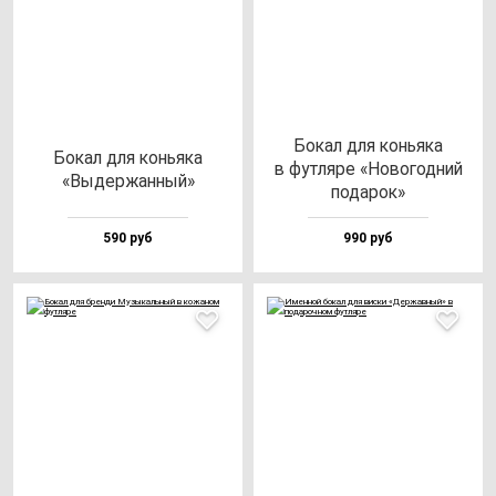
Бокал для конь­яка
Бокал для конь­яка
в фут­ля­ре «Ново­год­ний
«Выдер­жан­ный»
по­да­рок»
590 руб
990 руб