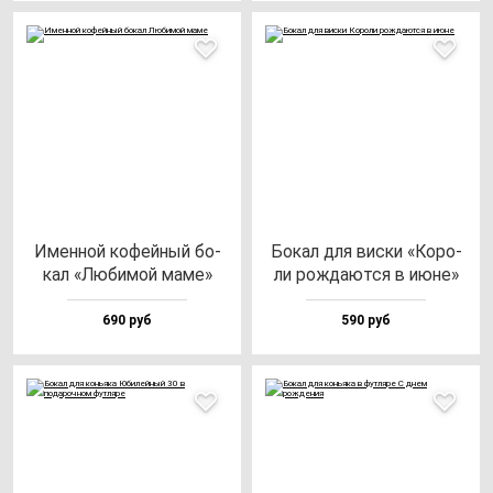
Имен­ной ко­фей­ный бо­
Бокал для вис­ки «Коро­
кал «Люби­мой ма­ме»
ли рож­да­ют­ся в июне»
690 руб
590 руб