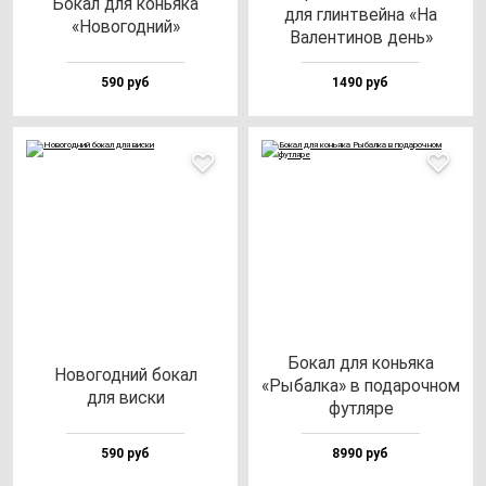
Бокал для конь­яка
для глин­твей­на «На
«Ново­год­ний»
Вален­ти­нов день»
590 руб
1490 руб
Бокал для конь­яка
Ново­год­ний бо­кал
«Рыбал­ка» в по­да­роч­ном
для вис­ки
фут­ля­ре
590 руб
8990 руб