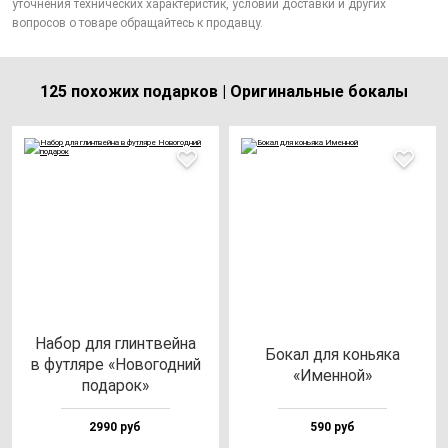
уточнения технических характеристик, условий доставки и других
вопросов о товаре обращайтесь к продавцу.
125 похожих подарков | Оригинальные бокалы
Набор для глин­твей­на
Бокал для конь­яка
в фут­ля­ре «Ново­год­ний
«Имен­ной»
по­да­рок»
2990 руб
590 руб