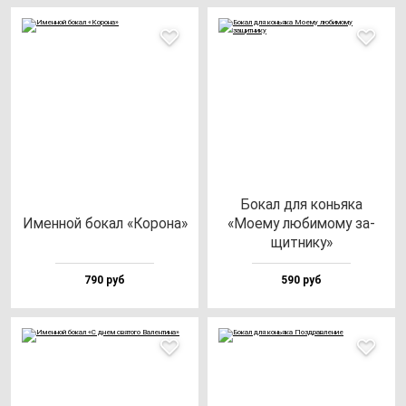
Бокал для конь­яка
Имен­ной бо­кал «Коро­на»
«Моему лю­би­мо­му за­
щит­ни­ку»
790 руб
590 руб