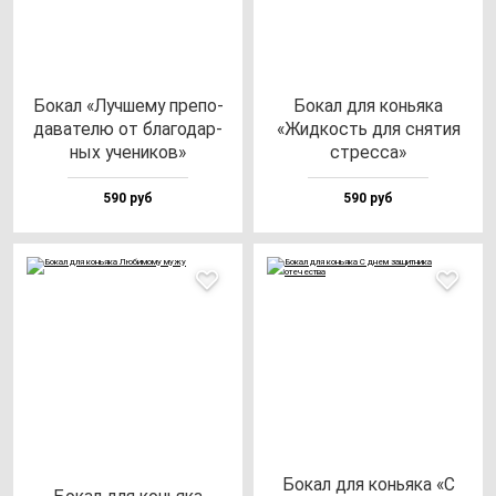
Бокал «Луч­ше­му пре­по­
Бокал для конь­яка
да­ва­те­лю от бла­го­дар­
«Жид­кость для сня­тия
ных уче­ни­ков»
стрес­са»
590 руб
590 руб
Бокал для конь­яка «С