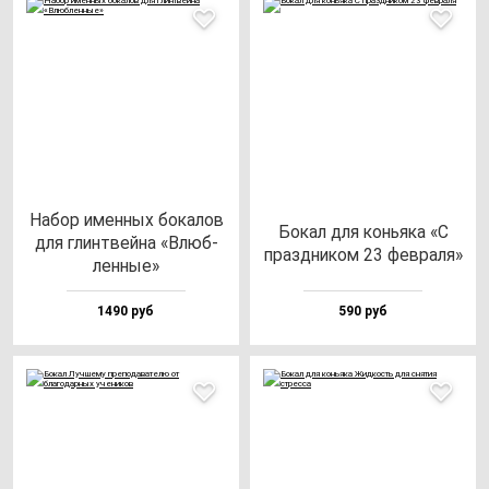
Набор имен­ных бо­ка­лов
Бокал для конь­яка «С
для глин­твей­на «Влюб­
праз­дни­ком 23 фев­ра­ля»
лен­ные»
1490 руб
590 руб