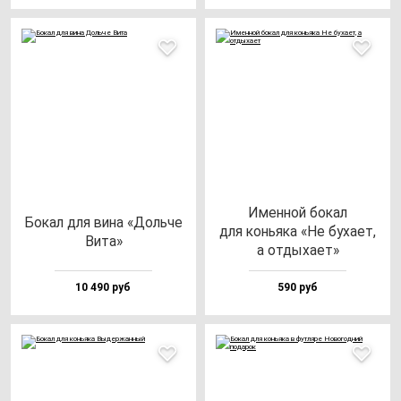
Имен­ной бо­кал
Бокал для ви­на «Доль­че
для конь­яка «Не бу­ха­ет,
Вита»
а от­ды­ха­ет»
10 490 руб
590 руб