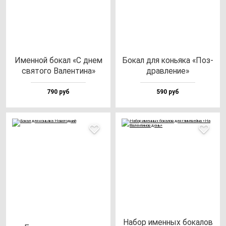
Имен­ной бо­кал «С днем
Бокал для конь­яка «Поз­
свя­то­го Вален­ти­на»
драв­ле­ние»
790 руб
590 руб
Набор имен­ных бо­ка­лов