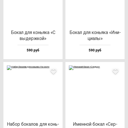
Бокал для конь­яка «С
Бокал для конь­яка «Ини­
вы­дер­жкой»
ци­алы»
590 руб
590 руб
Набор бо­ка­лов для конь­
Имен­ной бо­кал «Сер­