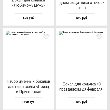
Бокал для конь­яка
днем за­щит­ни­ка оте­чес­
«Люби­мо­му му­жу»
тва »
590 руб
590 руб
Набор имен­ных бо­ка­лов
Бокал для конь­яка «С
для глин­твей­на «Принц
праз­дни­ком 23 фев­ра­ля»
и Прин­цес­са»
1490 руб
590 руб