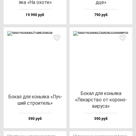
яка «На охо­те»
дце»
19 990 руб
790 руб
Бокал для конь­яка
Бокал для конь­яка «Луч­
«Лекарс­тво от ко­ро­но­
ший стро­итель»
ви­ру­са»
590 руб
590 руб