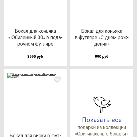
Бокал для конь­яка
Бокал для конь­яка
«Юби­лей­ный 30» в по­да­
в фут­ля­ре «С днем рож­
роч­ном фут­ля­ре
де­ния»
8990 руб
990 руб
Показать все
по­дар­ки из кол­лек­ции
«Ори­ги­наль­ные бо­ка­лы»
Бокал для вис­ки в фут­