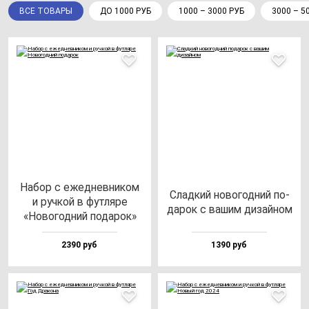
ВСЕ ТОВАРЫ
ДО 1000 РУБ
1000 – 3000 РУБ
3000 – 5
Набор с ежед­нев­ни­ком
Слад­кий но­во­год­ний по­
и руч­кой в фут­ля­ре
да­рок с ва­шим ди­зай­ном
«Ново­год­ний по­да­рок»
2390 руб
1390 руб