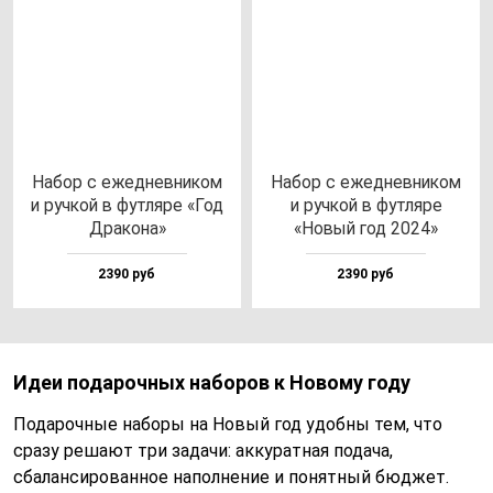
Набор с ежед­нев­ни­ком
Набор с ежед­нев­ни­ком
и руч­кой в фут­ля­ре «Год
и руч­кой в фут­ля­ре
Дра­ко­на»
«Новый год 2024»
2390 руб
2390 руб
Идеи подарочных наборов к Новому году
Подарочные наборы на Новый год удобны тем, что
сразу решают три задачи: аккуратная подача,
сбалансированное наполнение и понятный бюджет.