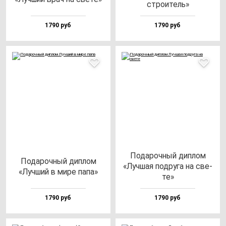
стро­итель»
1790 руб
1790 руб
Пода­роч­ный дип­лом
Пода­роч­ный дип­лом
«Луч­шая под­ру­га на све­
«Луч­ший в ми­ре па­па»
те»
1790 руб
1790 руб