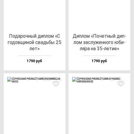
Пода­роч­ный дип­лом «С
Дип­лом «Почет­ный дип­
го­дов­щи­ной свадь­бы 25
лом зас­лу­жен­но­го юби­
лет»
ля­ра на 35-ле­тие»
1790 руб
1790 руб