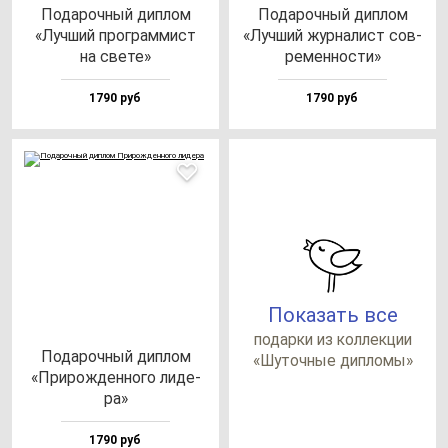
Пода­роч­ный дип­лом
Пода­роч­ный дип­лом
«Луч­ший прог­рам­мист
«Луч­ший жур­на­лист сов­
на све­те»
ре­мен­нос­ти»
1790 руб
1790 руб
Показать все
по­дар­ки из кол­лек­ции
Пода­роч­ный дип­лом
«Шуточ­ные дип­ло­мы»
«При­рож­ден­но­го ли­де­
ра»
1790 руб