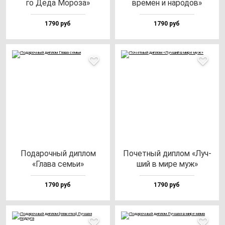
го Деда Моро­за»
вре­мен и на­ро­дов»
1790 руб
1790 руб
Пода­роч­ный дип­лом
Почет­ный дип­лом «Луч­
«Гла­ва семьи»
ший в ми­ре муж»
1790 руб
1790 руб