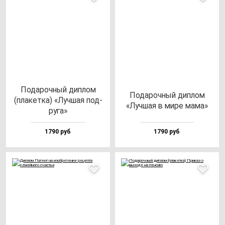
Пода­роч­ный дип­лом
Пода­роч­ный дип­лом
(пла­кет­ка) «Луч­шая под­
«Луч­шая в ми­ре ма­ма»
ру­га»
1790 руб
1790 руб