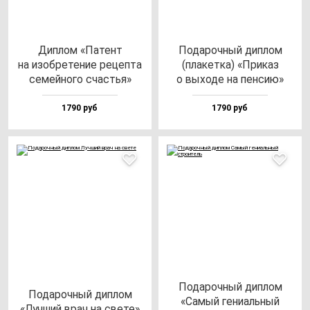
Дип­лом «Патент
Пода­роч­ный дип­лом
на изоб­ре­те­ние ре­цеп­та
(пла­кет­ка) «При­каз
се­мей­но­го счастья»
о вы­хо­де на пен­сию»
1790 руб
1790 руб
Пода­роч­ный дип­лом
Пода­роч­ный дип­лом
«Самый ге­ни­аль­ный
«Луч­ший врач на све­те»