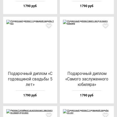
1790 руб
1790 руб
Пода­роч­ный дип­лом «С
Пода­роч­ный дип­лом
го­дов­щи­ной свадь­бы 5
«Само­го зас­лу­жен­но­го
лет»
юби­ля­ра»
1790 руб
1790 руб