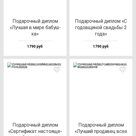
Пода­роч­ный дип­лом
Пода­роч­ный дип­лом «С
«Луч­шая в ми­ре ба­буш­
го­дов­щи­ной свадь­бы 2
ка»
го­да»
1790 руб
1790 руб
Пода­роч­ный дип­лом
Пода­роч­ный дип­лом
«Сер­ти­фи­кат нас­то­яще­
«Луч­ший про­да­вец всех