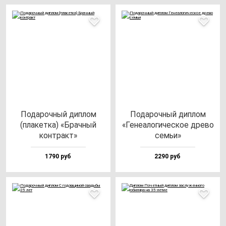
Пода­роч­ный дип­лом
Пода­роч­ный дип­лом
(пла­кет­ка) «Брач­ный
«Гене­ало­ги­чес­кое дре­во
кон­тракт»
семьи»
1790 руб
2290 руб