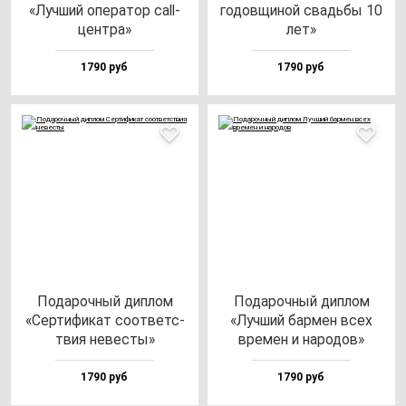
«Луч­ший опе­ра­тор call-
го­дов­щи­ной свадь­бы 10
цен­тра»
лет»
1790 руб
1790 руб
Пода­роч­ный дип­лом
Пода­роч­ный дип­лом
«Сер­ти­фи­кат со­от­ветс­
«Луч­ший бар­мен всех
твия не­вес­ты»
вре­мен и на­ро­дов»
1790 руб
1790 руб