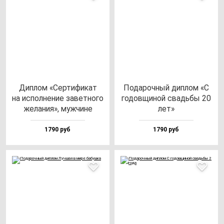
Дип­лом «Сер­ти­фи­кат
Пода­роч­ный дип­лом «С
на ис­пол­не­ние за­вет­но­го
го­дов­щи­ной свадь­бы 20
же­ла­ния», муж­чи­не
лет»
1790 руб
1790 руб