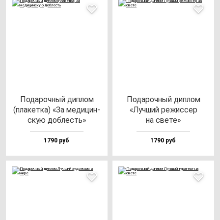
Пода­роч­ный дип­лом
Пода­роч­ный дип­лом
(пла­кет­ка) «За ме­ди­цин­
«Луч­ший ре­жис­сер
скую доб­лесть»
на све­те»
1790 руб
1790 руб