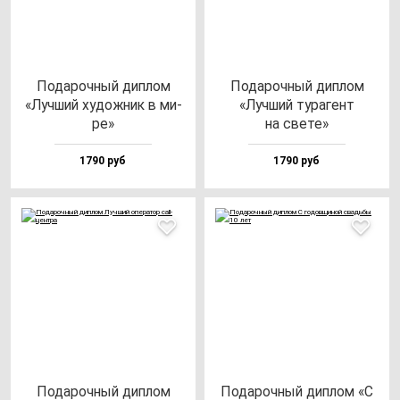
Пода­роч­ный дип­лом
Пода­роч­ный дип­лом
«Луч­ший ху­дож­ник в ми­
«Луч­ший ту­ра­гент
ре»
на све­те»
1790 руб
1790 руб
Пода­роч­ный дип­лом
Пода­роч­ный дип­лом «С