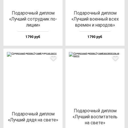
Пода­роч­ный дип­лом
Пода­роч­ный дип­лом
«Луч­ший сот­руд­ник по­
«Луч­ший во­ен­ный всех
ли­ции»
вре­мен и на­ро­дов»
1790 руб
1790 руб
Пода­роч­ный дип­лом
Пода­роч­ный дип­лом
«Луч­ший вос­пи­та­тель
«Луч­ший дя­дя на све­те»
на све­те»