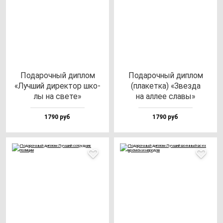
Пода­роч­ный дип­лом
Пода­роч­ный дип­лом
«Луч­ший ди­рек­тор шко­
(пла­кет­ка) «Звез­да
лы на све­те»
на ал­лее сла­вы»
1790 руб
1790 руб