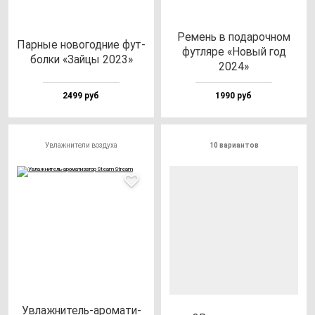
Ремень в по­да­роч­ном
Пар­ные но­во­год­ние фут­
фут­ля­ре «Новый год
бол­ки «Зай­цы 2023»
2024»
2499 руб
1990 руб
Увлажнители воздуха
10 вариантов
Увлаж­ни­тель-аро­ма­ти­