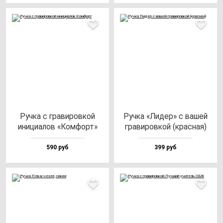
Руч­ка с гра­ви­ров­кой
Руч­ка «Лидер» с ва­шей
ини­ци­алов «Ком­форт»
гра­ви­ров­кой (крас­ная)
590 руб
399 руб