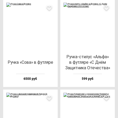
Руч­ка-сти­лус «Аль­фа»
Руч­ка «Сова» в фут­ля­ре
в фут­ля­ре «С Днём
Защит­ни­ка Оте­чес­тва»
6500 руб
599 руб