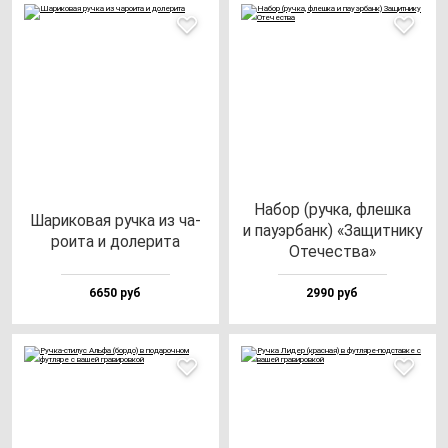
Набор (руч­ка, флеш­ка
Шари­ко­вая руч­ка из ча­
и па­уэр­банк) «Защит­ни­ку
ро­ита и до­ле­ри­та
Оте­чес­тва»
6650 руб
2990 руб