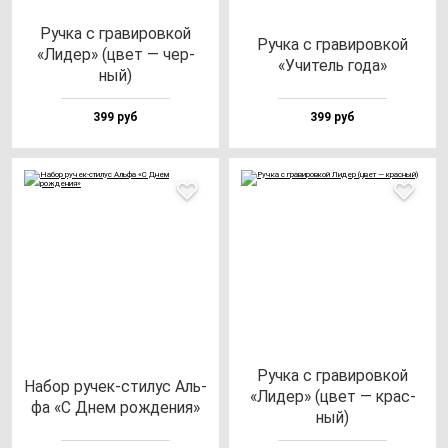
Руч­ка с гра­ви­ров­кой
Руч­ка с гра­ви­ров­кой
«Лидер» (цвет — чер­
«Учи­тель го­да»
ный)
399 руб
399 руб
Руч­ка с гра­ви­ров­кой
Набор ру­чек-сти­лус Аль­
«Лидер» (цвет — крас­
фа «С Днем рож­де­ния»
ный)