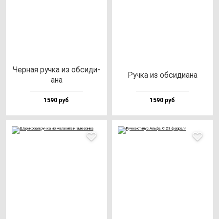
Чер­ная руч­ка из об­си­ди­
Руч­ка из об­си­ди­ана
ана
1590 руб
1590 руб