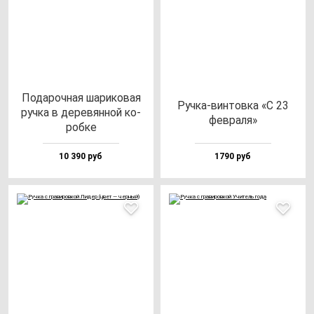
Пода­роч­ная ша­ри­ко­вая
Руч­ка-вин­тов­ка «С 23
руч­ка в де­ре­вян­ной ко­
фев­ра­ля»
роб­ке
10 390 руб
1790 руб