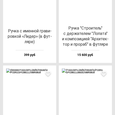
Руч­ка "Стро­итель"
Руч­ка с имен­ной гра­ви­
с дер­жа­те­лем "Лопа­та"
ров­кой «Лидер» (в фут­
и ком­по­зи­цией "Архи­тек­
ля­ре)
тор и про­раб" в фут­ля­ре
399 руб
15 600 руб