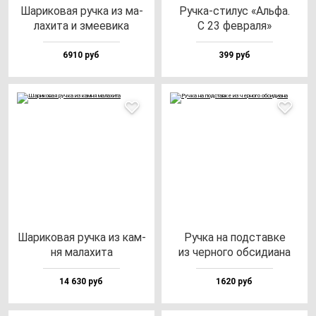
Шари­ко­вая руч­ка из ма­
Руч­ка-сти­лус «Аль­фа.
ла­хи­та и зме­еви­ка
С 23 фев­ра­ля»
6910 руб
399 руб
Шари­ко­вая руч­ка из кам­
Руч­ка на под­став­ке
ня ма­ла­хи­та
из чер­но­го об­си­ди­ана
14 630 руб
1620 руб