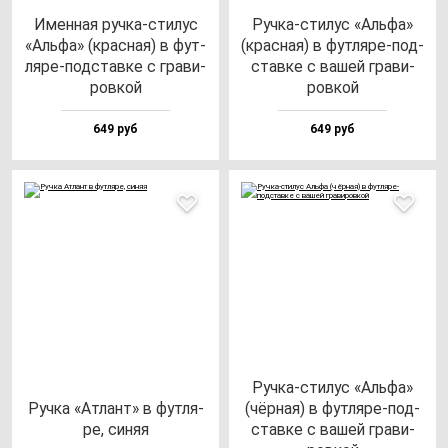
Имен­ная руч­ка-сти­лус
Руч­ка-сти­лус «Аль­фа»
«Аль­фа» (крас­ная) в фут­
(крас­ная) в фут­ля­ре-под­
ля­ре-под­став­ке с гра­ви­
став­ке с ва­шей гра­ви­
ров­кой
ров­кой
649 руб
649 руб
Руч­ка-сти­лус «Аль­фа»
Руч­ка «Атлант» в фут­ля­
(чёр­ная) в фут­ля­ре-под­
ре, си­няя
став­ке с ва­шей гра­ви­