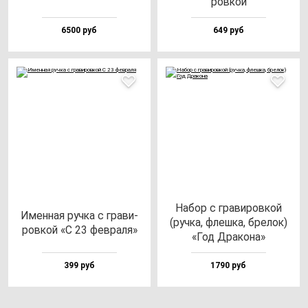
ров­кой
6500 руб
649 руб
Набор с гра­ви­ров­кой
Имен­ная руч­ка с гра­ви­
(руч­ка, флеш­ка, бре­лок)
ров­кой «С 23 фев­ра­ля»
«Год Дра­ко­на»
399 руб
1790 руб