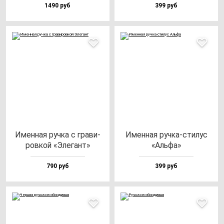
1490 руб
399 руб
Имен­ная руч­ка с гра­ви­
Имен­ная руч­ка-сти­лус
ров­кой «Эле­гант»
«Аль­фа»
790 руб
399 руб