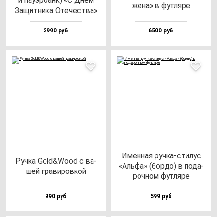
и па­уэр­банк) «С Днем
же­на» в фут­ля­ре
Защит­ни­ка Оте­чес­тва»
2990 руб
6500 руб
Имен­ная руч­ка-сти­лус
Руч­ка Gold&Wood с ва­
«Аль­фа» (бор­до) в по­да­
шей гра­ви­ров­кой
роч­ном фут­ля­ре
990 руб
599 руб