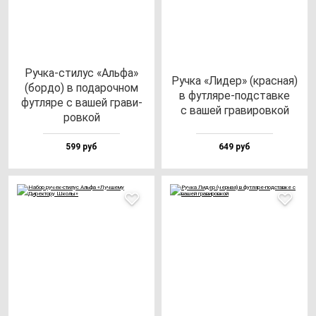
Руч­ка-сти­лус «Аль­фа»
Руч­ка «Лидер» (крас­ная)
(бор­до) в по­да­роч­ном
в фут­ля­ре-под­став­ке
фут­ля­ре с ва­шей гра­ви­
с ва­шей гра­ви­ров­кой
ров­кой
599 руб
649 руб