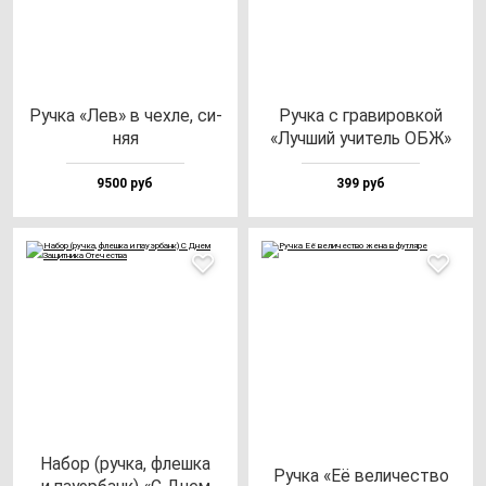
Руч­ка «Лев» в чех­ле, си­
Руч­ка с гра­ви­ров­кой
няя
«Луч­ший учи­тель ОБЖ»
9500 руб
399 руб
Набор (руч­ка, флеш­ка
Руч­ка «Её ве­ли­чес­тво