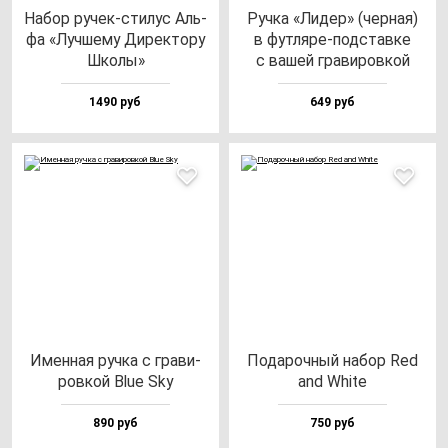
Набор ру­чек-сти­лус Аль­
Руч­ка «Лидер» (чер­ная)
фа «Луч­ше­му Дирек­то­ру
в фут­ля­ре-под­став­ке
Шко­лы»
с ва­шей гра­ви­ров­кой
1490 руб
649 руб
Имен­ная руч­ка с гра­ви­
Пода­роч­ный на­бор Red
ров­кой Blue Sky
and Whi­te
890 руб
750 руб