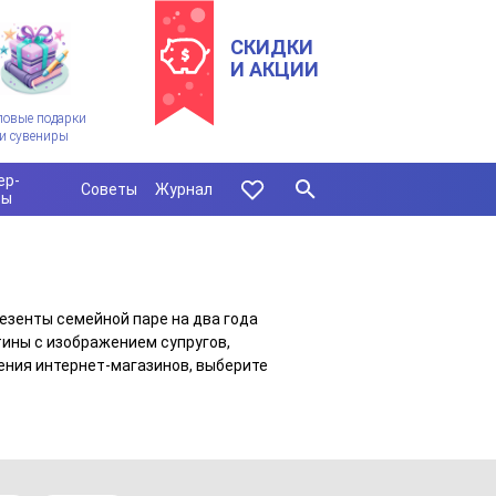
СКИДКИ
И АКЦИИ
ловые подарки
и сувениры
ер-
Советы
Журнал
сы
езенты семейной паре на два года
тины с изображением супругов,
ения интернет-магазинов, выберите