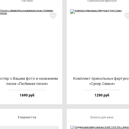
Постеры
Прикольные фартуки
с­тер с Вашим фо­то и наз­ва­ни­ем
Ком­плект при­коль­ных фар­ту­к
пес­ни «Люби­мая пес­ня»
«Супер Семья»
1690 руб
1290 руб
8 вариантов
Бокалы для вина