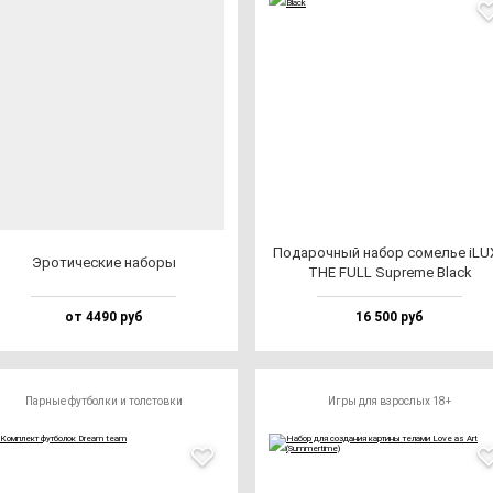
Пода­роч­ный на­бор со­мелье iLU
Эро­ти­чес­кие на­бо­ры
THE FULL Sup­re­me Black
от 4490 руб
16 500 руб
Парные футболки и толстовки
Игры для взрослых 18+