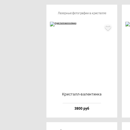
Лазерные фотографии в кристалле
Крис­талл-ва­лен­тин­ка
3800 руб