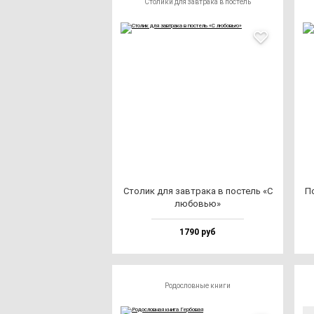
Столики для завтрака в постель
Сто­лик для зав­тра­ка в пос­тель «С
По
лю­бовью»
1790 руб
Родословные книги