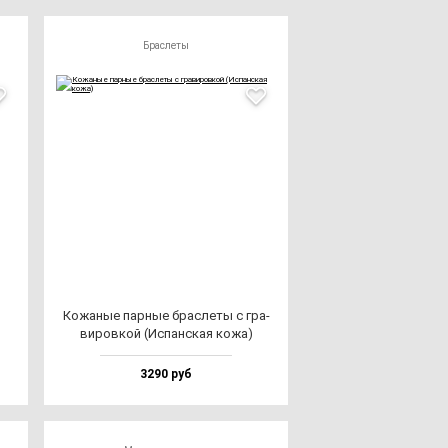
Браслеты
Кожа­ные пар­ные брас­ле­ты с гра­
ви­ров­кой (Испан­ская ко­жа)
3290 руб