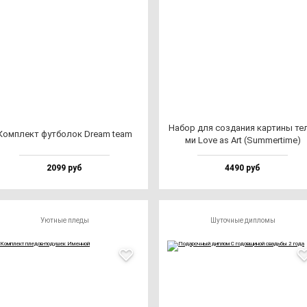
Набор для соз­да­ния кар­ти­ны те­
Ком­плект фут­бо­лок Dre­am te­am
ми Love as Art (Sum­mer­ti­me)
2099 руб
4490 руб
Уютные пледы
Шуточные дипломы