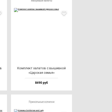
Махровые халаты
ов
Ком­плект ха­ла­тов с вы­шив­кой
«Цар­ская семья»
8490 руб
Прикольные копилки