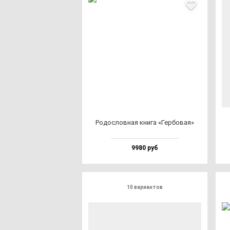
Родос­лов­ная кни­га «Гер­бо­вая»
9980 руб
10 вариантов