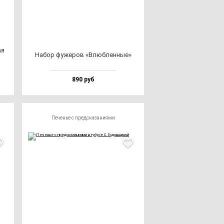
ая
Набор фу­же­ров «Влюб­лен­ные»
890 руб
Печенье с предсказаниями