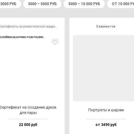
 3000 РУБ
3000 – 5000 РУБ
5000 – 10 000 РУБ
ОТ 10 000 Р
Сертификаты на романтическое свидание
5 вариантов
Сер­ти­фи­кат на соз­да­ние ду­хов
Пор­тре­ты и шар­жи
для па­ры
22 000 руб
от 3490 руб