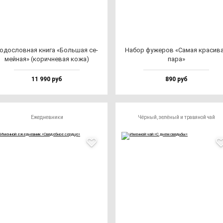
одос­лов­ная кни­га «Боль­шая се­
Набор фу­же­ров «Самая кра­си­в
мей­ная» (ко­рич­не­вая ко­жа)
па­ра»
11 990 руб
890 руб
Ежедневники
Чёрный, зелёный и травяной чай