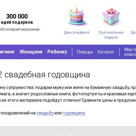
300 000
идей подарков
300 интернет-магазинов
День рождения
Оригинальные
Де
подарки
Маст
жчине
Женщине
Ребенку
Поводы
Каталог
клас
2 свадебная годовщина
ну супружества: подарки мужу или жене на бумажную свадьбу, пр
мага, а значит родословные книги, фотопортреты и красивые кар
 из этого материала подойдут отлично! Сравните цены и предлож
 поздравлений на
свадьбу
или
годовщину
.