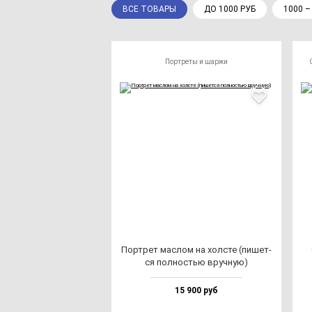
ВСЕ ТОВАРЫ
ДО 1000 РУБ
1000 –
Портреты и шаржи
Пор­трет мас­лом на хол­сте (пи­шет­
ся пол­ностью вруч­ную)
15 900 руб