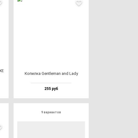
XE
Копил­ка Gen­tlе­man and Lady
255 руб
9 вариантов