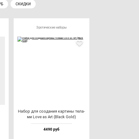
УБ
СКИДКИ
Эротические наборы
Набор для соз­да­ния кар­ти­ны те­ла­
ми Love as Art (Black Gold)
4490 руб