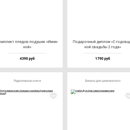
ом­плект пле­дов-по­ду­шек «Имен­
Пода­роч­ный дип­лом «С го­дов­щ
ной»
ной свадь­бы 2 го­да»
4390 руб
1790 руб
Родословные книги
Бокалы для шампанского