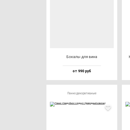
Бока­лы для ви­на
от 990 руб
Панно декоративные