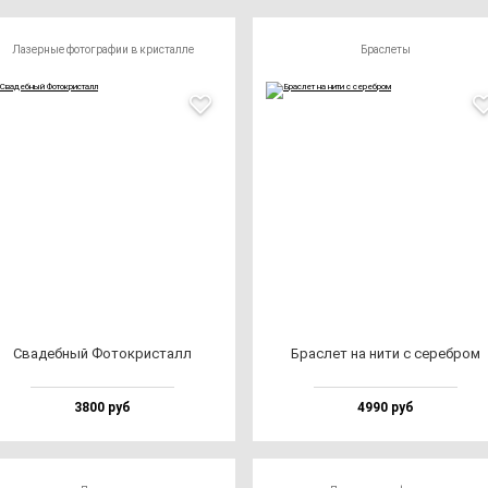
Лазерные фотографии в кристалле
Браслеты
Сва­деб­ный Фоток­рис­талл
Брас­лет на ни­ти с се­реб­ром
3800 руб
4990 руб