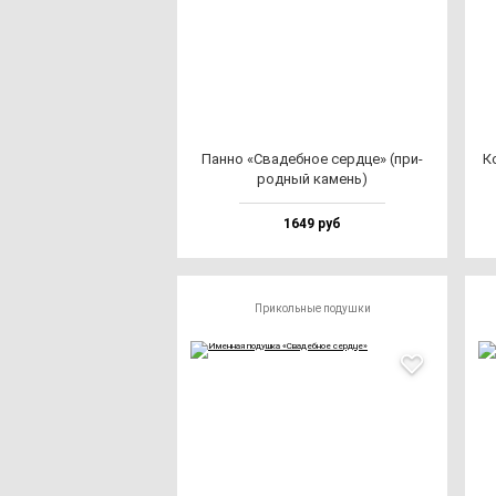
Пан­но «Сва­деб­ное сер­дце» (при­
К
род­ный ка­мень)
1649 руб
Прикольные подушки