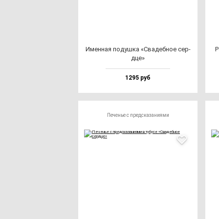
Имен­ная по­душ­ка «Сва­деб­ное сер­
Р
дце»
1295 руб
Печенье с предсказаниями