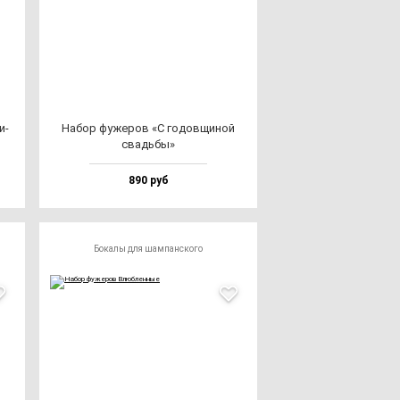
и­
Набор фу­же­ров «С го­дов­щи­ной
свадь­бы»
890 руб
Бокалы для шампанского