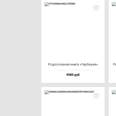
Родос­лов­ная кни­га «Гер­бо­вая»
Р
9980 руб