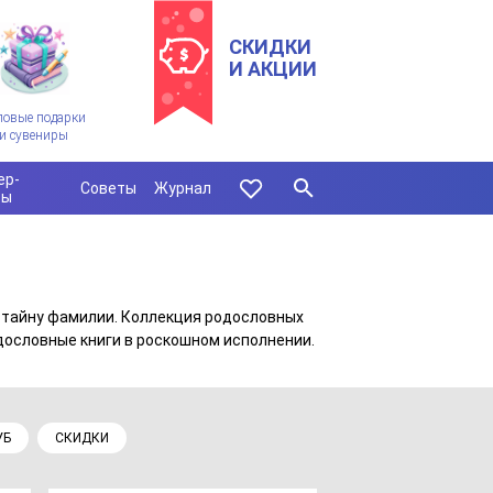
СКИДКИ
И АКЦИИ
ловые подарки
и сувениры
ер-
Советы
Журнал
сы
е тайну фамилии. Коллекция родословных
одословные книги в роскошном исполнении.
УБ
СКИДКИ