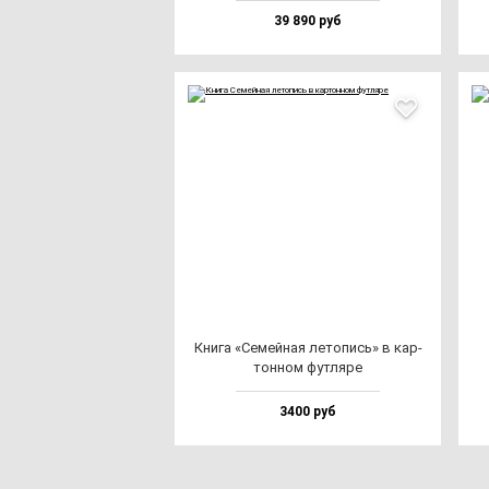
39 890 руб
Кни­га «Семей­ная ле­то­пись» в кар­
тон­ном фут­ля­ре
3400 руб