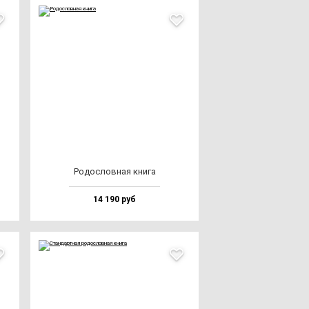
Родос­лов­ная кни­га
14 190 руб