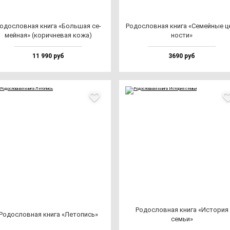
одос­лов­ная кни­га «Боль­шая се­
Родос­лов­ная кни­га «Семей­ные ц
мей­ная» (ко­рич­не­вая ко­жа)
нос­ти»
11 990 руб
3690 руб
Родос­лов­ная кни­га «Исто­рия
Родос­лов­ная кни­га «Лето­пись»
семьи»