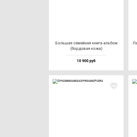
Боль­шая се­мей­ная кни­га-аль­бом
Ла
(бор­до­вая ко­жа)
10 900 руб