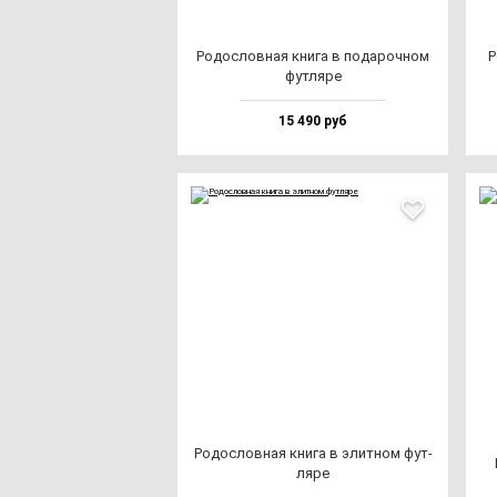
Родос­лов­ная кни­га в по­да­роч­ном
Р
фут­ля­ре
15 490 руб
Родос­лов­ная кни­га в элит­ном фут­
ля­ре