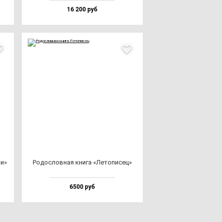
16 200 руб
ни»
Родос­лов­ная кни­га «Лето­пи­сец»
6500 руб