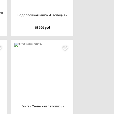
ен­
Родос­лов­ная кни­га «Нас­ле­дие»
15 990 руб
Кни­га «Семей­ная ле­то­пись»