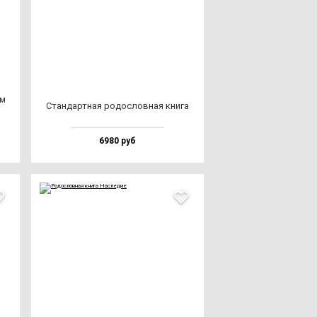
ом
Стан­дар­тная ро­дос­лов­ная кни­га
6980 руб