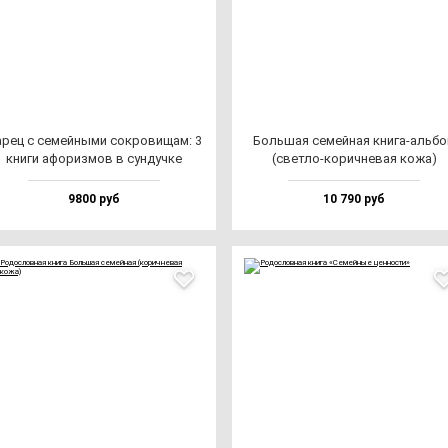
рец с се­мей­ны­ми сок­ро­ви­щам: 3
Боль­шая се­мей­ная кни­га-аль­б
кни­ги афо­риз­мов в сун­дуч­ке
(свет­ло-ко­рич­не­вая ко­жа)
9800 руб
10 790 руб