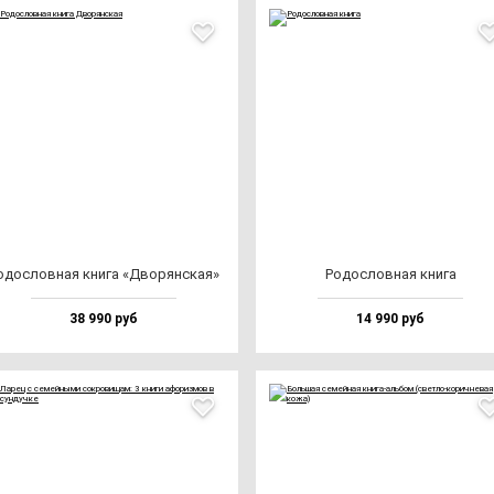
одос­лов­ная кни­га «Дво­рян­ская»
Родос­лов­ная кни­га
38 990 руб
14 990 руб