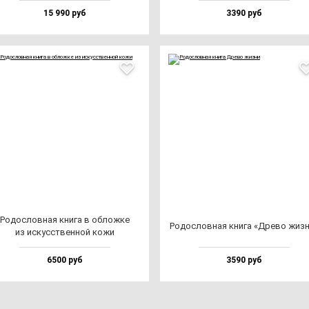
15 990 руб
3390 руб
Родос­лов­ная кни­га в об­лож­ке
Родос­лов­ная кни­га «Дре­во жиз­
из ис­кусс­твен­ной ко­жи
6500 руб
3590 руб