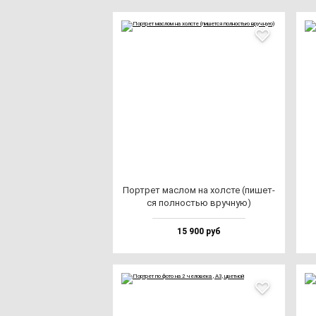
Пор­трет мас­лом на хол­сте (пи­шет­
ся пол­ностью вруч­ную)
15 900 руб