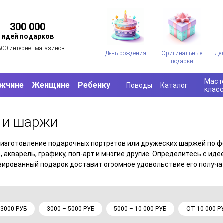
300 000
идей подарков
300 интернет-магазинов
День рождения
Оригинальные
Де
подарки
Маст
жчине
Женщине
Ребенку
Поводы
Каталог
клас
 и шаржи
изготовление подарочных портретов или дружеских шаржей по ф
 акварель, графику, поп-арт и многие другие. Определитесь с ид
зированный подарок доставит огромное удовольствие его получа
 3000 РУБ
3000 – 5000 РУБ
5000 – 10 000 РУБ
ОТ 10 000 Р