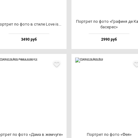
Пор­трет по фо­то «Гра­фи­ня де К
ор­трет по фо­то в сти­ле Love is...
ба­се­рес»
3490 руб
2990 руб
р­трет по фо­то «Дама в жем­чу­ге»
Пор­трет по фо­то «Фея»