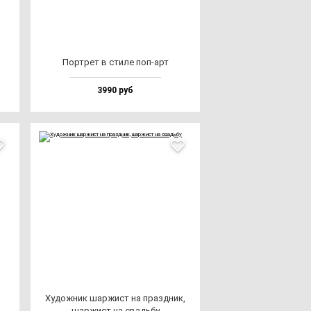
Пор­трет в сти­ле поп-арт
3990 руб
Худож­ник шар­жист на праз­дник,
шар­жист на свадь­бу