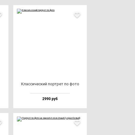
Клас­си­чес­кий пор­трет по фо­то
2990 руб