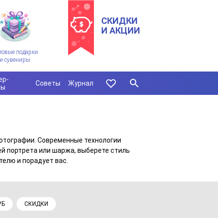
СКИДКИ
И АКЦИИ
ловые подарки
и сувениры
ер-
Советы
Журнал
сы
отографии. Современные технологии
еей портрета или шаржа, выберете стиль
телю и порадует вас.
УБ
СКИДКИ