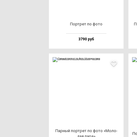
Пор­трет по фо­то
П
3790 руб
Пар­ный пор­трет по фо­то «Моло­
По
дая па­ра»