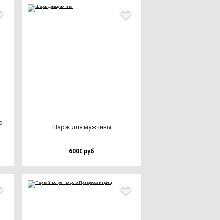
о­
Шарж для муж­чи­ны
6000 руб