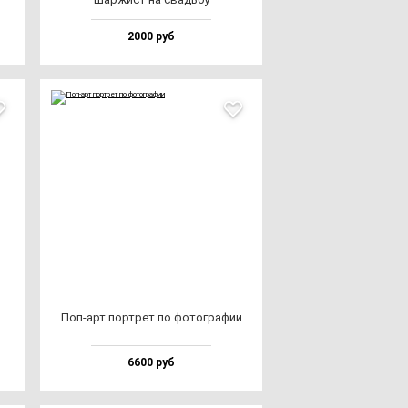
2000 руб
Поп-арт пор­трет по фо­тог­ра­фии
6600 руб