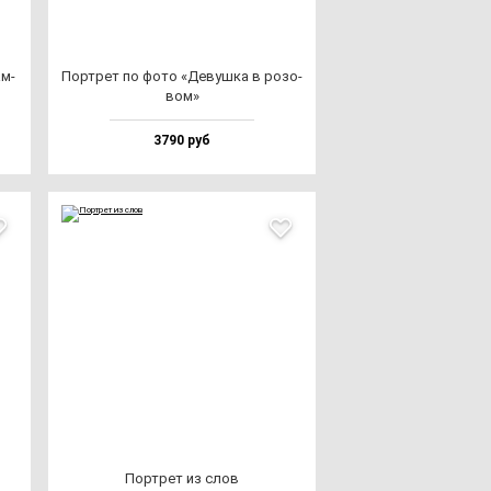
ам­
Пор­трет по фо­то «Девуш­ка в ро­зо­
вом»
3790 руб
Пор­трет из слов