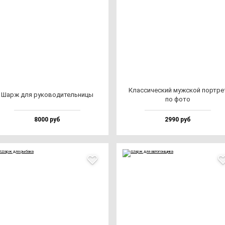
Клас­си­чес­кий муж­ской пор­тре
Шарж для ру­ко­во­ди­тель­ни­цы
по фо­то
8000 руб
2990 руб