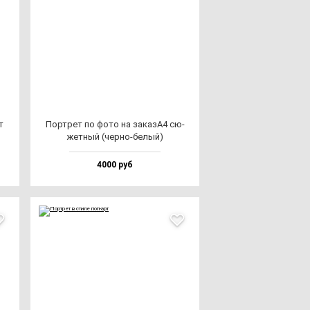
т
Пор­трет по фо­то на за­казА4 сю­
жет­ный (чер­но-бе­лый)
4000 руб