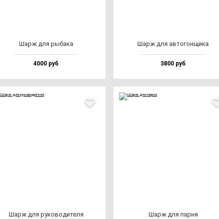
Шарж для ры­ба­ка
Шарж для ав­то­гон­щи­ка
4000 руб
3800 руб
Шарж для ру­ко­во­ди­те­ля
Шарж для пар­ня