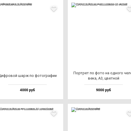
Пор­трет по фо­то на од­но­го че­л
Циф­ро­вой шарж по фо­тог­ра­фии
ве­ка, А3, цвет­ной
4000 руб
9000 руб