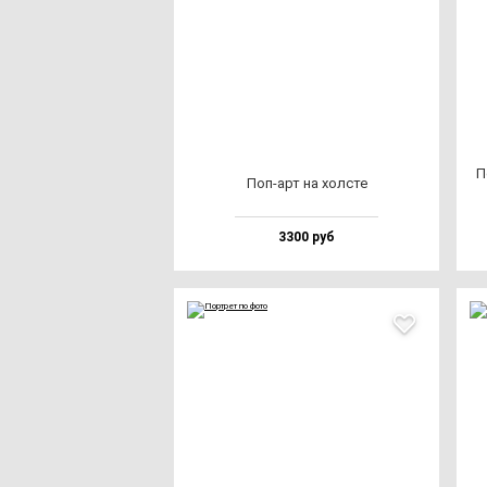
П
Поп-арт на хол­сте
3300 руб