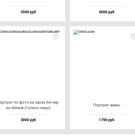
3500 руб
6000 руб
ор­трет по фо­то на за­каз А4 чер­
Пор­трет же­ны
но-бе­лый (толь­ко ли­цо)
3000 руб
1790 руб