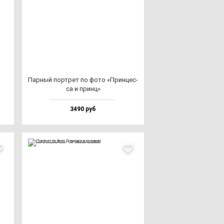
Пар­ный пор­трет по фо­то «Прин­цес­
са и принц»
3490 руб