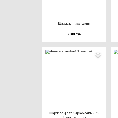
Шарж для жен­щи­ны
3500 руб
Шарж по фо­то чер­но-бе­лый А3
(толь­ко ли­цо)