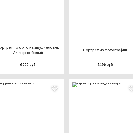
ор­трет по фо­то на двух че­ло­век
Пор­трет из фо­тог­ра­фий
А4, чер­но-бе­лый
6000 руб
5490 руб