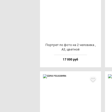
Пор­трет по фо­то на 2 че­ло­ве­ка ,
А3, цвет­ной
17 000 руб