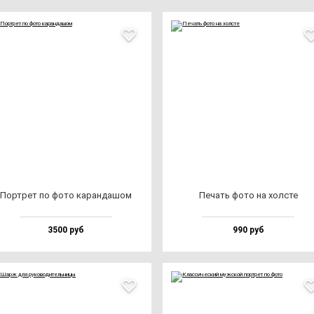
Пор­трет по фо­то ка­ран­да­шом
Печать фо­то на хол­сте
3500 руб
990 руб