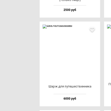
2500 руб
П
Шарж для пу­те­шес­твен­ни­ка
6000 руб