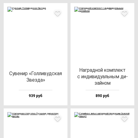
Наг­рад­ной ком­плект
Суве­нир «Гол­ли­вуд­ская
с ин­ди­ви­ду­аль­ным ди­
Звез­да»
зай­ном
939 руб
890 руб