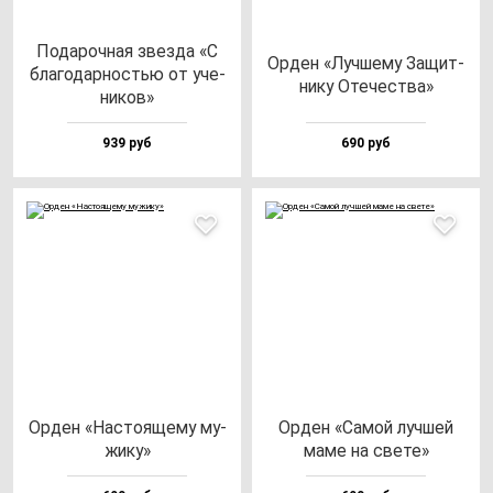
Пода­роч­ная звез­да «С
Орден «Луч­ше­му Защит­
бла­го­дар­ностью от уче­
ни­ку Оте­чес­тва»
ни­ков»
939 руб
690 руб
Орден «Нас­то­яще­му му­
Орден «Самой луч­шей
жи­ку»
ма­ме на све­те»