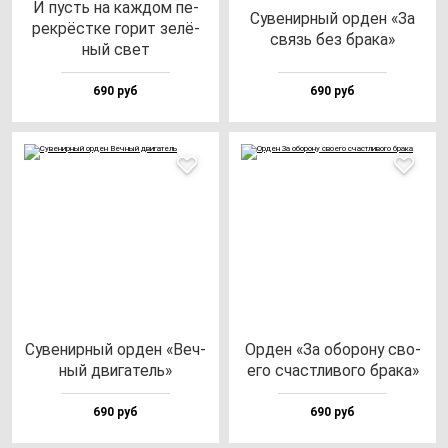
И пусть на каж­дом пе­
Суве­нир­ный ор­ден «За
рек­рёс­тке го­рит зе­лё­
связь без бра­ка»
ный свет
690 руб
690 руб
Суве­нир­ный ор­ден «Веч­
Орден «За обо­ро­ну сво­
ный дви­га­тель»
его счас­тли­во­го бра­ка»
690 руб
690 руб