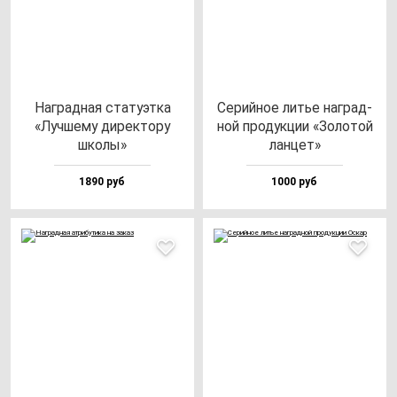
Наг­рад­ная ста­ту­эт­ка
Серий­ное литье наг­рад­
«Луч­ше­му ди­рек­то­ру
ной про­дук­ции «Золо­той
шко­лы»
лан­цет»
1890 руб
1000 руб