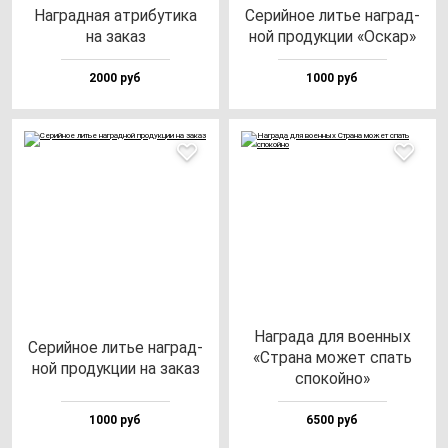
Наг­рад­ная ат­ри­бу­ти­ка
Серий­ное литье наг­рад­
на за­каз
ной про­дук­ции «Оскар»
2000 руб
1000 руб
Наг­ра­да для во­ен­ных
Серий­ное литье наг­рад­
«Стра­на мо­жет спать
ной про­дук­ции на за­каз
спо­кой­но»
1000 руб
6500 руб