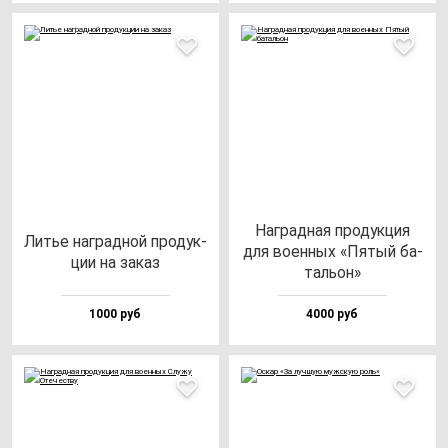
Наг­рад­ная про­дук­ция
Литье наг­рад­ной про­дук­
для во­ен­ных «Пятый ба­
ции на за­каз
таль­он»
1000 руб
4000 руб