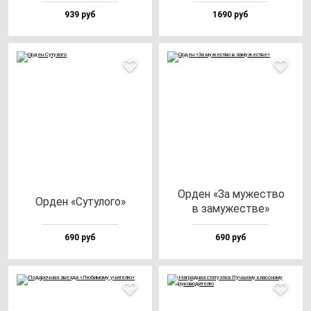
939 руб
1690 руб
Орден «За му­жес­тво
Орден «Суту­ло­го»
в за­му­жес­тве»
690 руб
690 руб