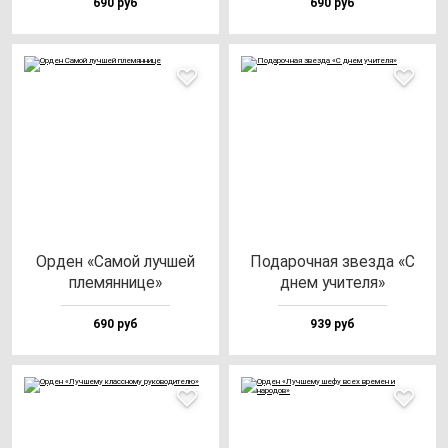
690 руб
690 руб
Орден «Самой луч­шей
Пода­роч­ная звез­да «С
пле­мян­ни­це»
днем учи­те­ля»
690 руб
939 руб