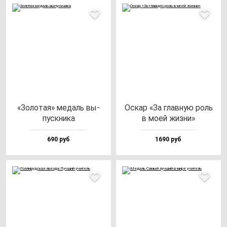
«Золо­тая» ме­даль вы­
Оскар «За глав­ную роль
пус­кни­ка
в моей жиз­ни»
690 руб
1690 руб