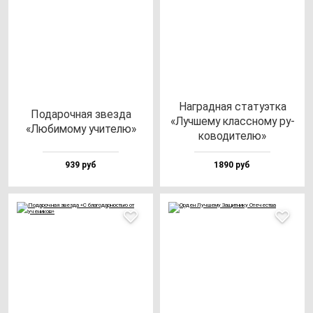
Наг­рад­ная ста­ту­эт­ка
Пода­роч­ная звез­да
«Луч­ше­му клас­сно­му ру­
«Люби­мо­му учи­те­лю»
ко­во­ди­те­лю»
939 руб
1890 руб