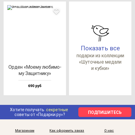
Показать все
по­дар­ки из кол­лек­ции
«Шуточ­ные ме­да­ли
Орден «Моему лю­би­мо­
и куб­ки»
му Защит­ни­ку»
690 руб
Хотите получать
секретные
ПОДПИШИТЕСЬ
советы от «Подарки.ру»?
Магазинам
Как оформить заказ
О нас