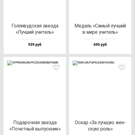
Гол­ли­вуд­ская звез­да
Медаль «Самый луч­ший
«Луч­ший учи­тель»
в ми­ре учи­тель»
939 руб
690 руб
Пода­роч­ная звез­да
Оскар «За луч­шую жен­
«Почет­ный вы­пус­кник»
скую роль»