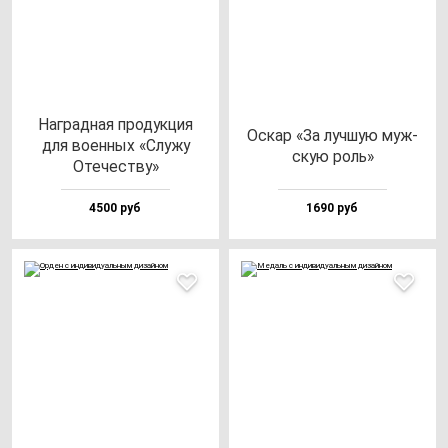
Наг­рад­ная про­дук­ция
Оскар «За луч­шую муж­
для во­ен­ных «Слу­жу
скую роль»
Оте­чес­тву»
4500 руб
1690 руб