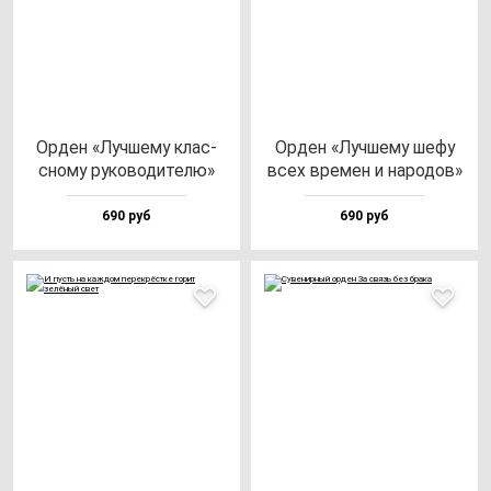
Орден «Луч­ше­му клас­
Орден «Луч­ше­му ше­фу
сно­му ру­ко­во­ди­те­лю»
всех вре­мен и на­ро­дов»
690 руб
690 руб