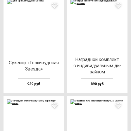
Наг­рад­ной ком­плект
Суве­нир «Гол­ли­вуд­ская
с ин­ди­ви­ду­аль­ным ди­
Звез­да»
зай­ном
939 руб
890 руб