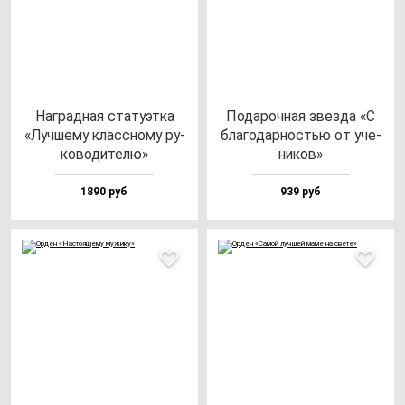
Наг­рад­ная ста­ту­эт­ка
Пода­роч­ная звез­да «С
«Луч­ше­му клас­сно­му ру­
бла­го­дар­ностью от уче­
ко­во­ди­те­лю»
ни­ков»
1890 руб
939 руб