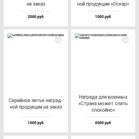
на за­каз
ной про­дук­ции «Оскар»
2000 руб
1000 руб
Наг­ра­да для во­ен­ных
Серий­ное литье наг­рад­
«Стра­на мо­жет спать
ной про­дук­ции на за­каз
спо­кой­но»
1000 руб
6500 руб