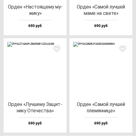
Орден «Нас­то­яще­му му­
Орден «Самой луч­шей
жи­ку»
ма­ме на све­те»
690 руб
690 руб
Орден «Луч­ше­му Защит­
Орден «Самой луч­шей
ни­ку Оте­чес­тва»
пле­мян­ни­це»
690 руб
690 руб