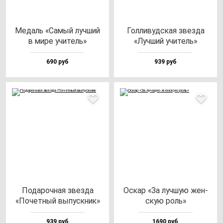
Медаль «Самый луч­ший
Гол­ли­вуд­ская звез­да
в ми­ре учи­тель»
«Луч­ший учи­тель»
690 руб
939 руб
Пода­роч­ная звез­да
Оскар «За луч­шую жен­
«Почет­ный вы­пус­кник»
скую роль»
939 руб
1690 руб