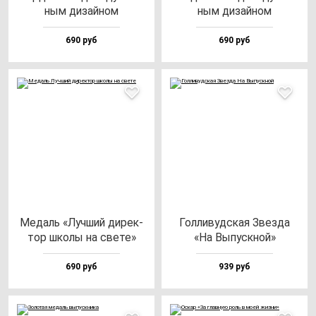
ным ди­зай­ном
ным ди­зай­ном
690 руб
690 руб
Медаль «Луч­ший ди­рек­
Гол­ли­вуд­ская Звез­да
тор шко­лы на све­те»
«На Выпус­кной»
690 руб
939 руб