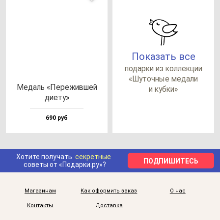
Показать все
по­дар­ки из кол­лек­ции
«Шуточ­ные ме­да­ли
Медаль «Пере­жив­шей
и куб­ки»
ди­ету»
690 руб
Хотите получать
секретные
ПОДПИШИТЕСЬ
советы от «Подарки.ру»?
Магазинам
Как оформить заказ
О нас
Контакты
Доставка