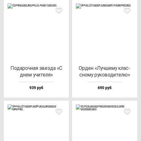
Пода­роч­ная звез­да «С
Орден «Луч­ше­му клас­
днем учи­те­ля»
сно­му ру­ко­во­ди­те­лю»
939 руб
690 руб