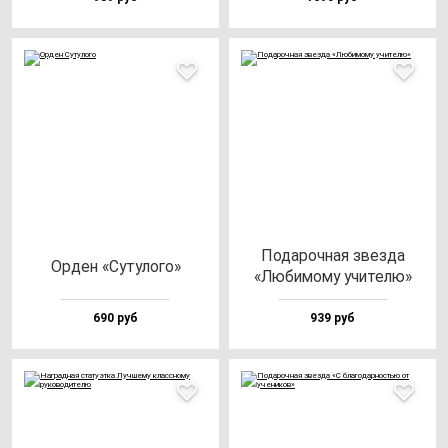
Пода­роч­ная звез­да
Орден «Суту­ло­го»
«Люби­мо­му учи­те­лю»
690 руб
939 руб