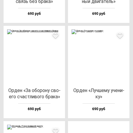
связь без бра­ка»
ный дви­га­тель»
690 руб
690 руб
Орден «За обо­ро­ну сво­
Орден «Луч­ше­му уче­ни­
его счас­тли­во­го бра­ка»
ку»
690 руб
690 руб