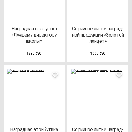
Наг­рад­ная ста­ту­эт­ка
Серий­ное литье наг­рад­
«Луч­ше­му ди­рек­то­ру
ной про­дук­ции «Золо­той
шко­лы»
лан­цет»
1890 руб
1000 руб
Наг­рад­ная ат­ри­бу­ти­ка
Серий­ное литье наг­рад­