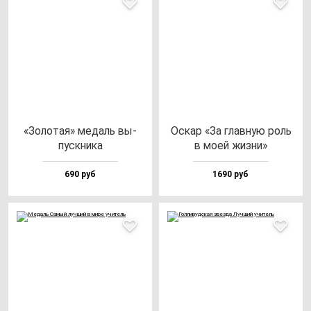
«Золо­тая» ме­даль вы­
Оскар «За глав­ную роль
пус­кни­ка
в моей жиз­ни»
690 руб
1690 руб