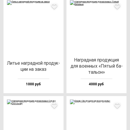
Наг­рад­ная про­дук­ция
Литье наг­рад­ной про­дук­
для во­ен­ных «Пятый ба­
ции на за­каз
таль­он»
1000 руб
4000 руб