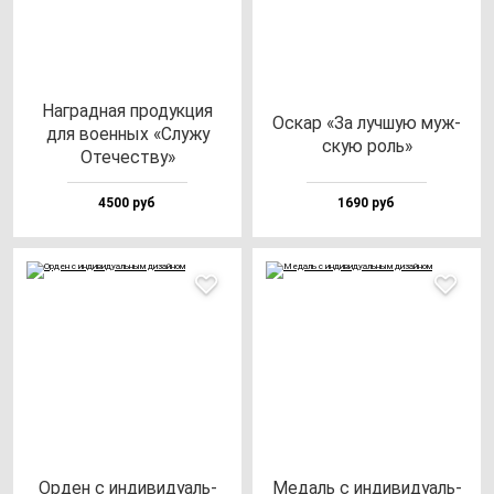
Наг­рад­ная про­дук­ция
Оскар «За луч­шую муж­
для во­ен­ных «Слу­жу
скую роль»
Оте­чес­тву»
4500 руб
1690 руб
Орден с ин­ди­ви­ду­аль­
Медаль с ин­ди­ви­ду­аль­