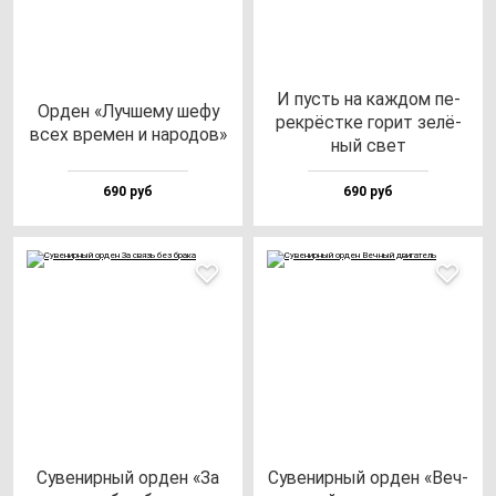
И пусть на каж­дом пе­
Орден «Луч­ше­му ше­фу
рек­рёс­тке го­рит зе­лё­
всех вре­мен и на­ро­дов»
ный свет
690 руб
690 руб
Суве­нир­ный ор­ден «За
Суве­нир­ный ор­ден «Веч­