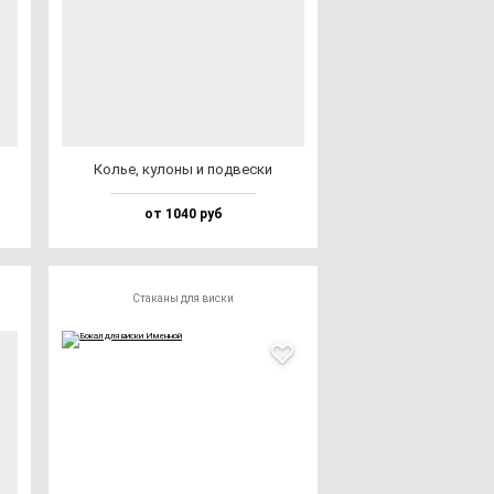
Колье, ку­ло­ны и под­вес­ки
от 1040 руб
Стаканы для виски