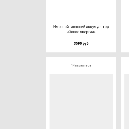
Имен­ной внеш­ний ак­ку­му­ля­тор
«Запас энер­гии»
3590 руб
14 вариантов