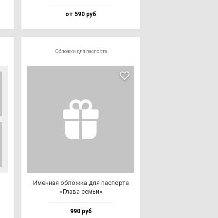
от 590 руб
Обложки для паспорта
Имен­ная об­лож­ка для пас­пор­та
«Гла­ва cемьи»
990 руб