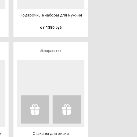
Пода­роч­ные на­бо­ры для муж­чин
от 1380 руб
28 вариантов
и
Ста­ка­ны для вис­ки