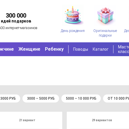
300 000
идей подарков
300 интернет-магазинов
День рождения
Оригинальные
Де
подарки
Маст
жчине
Женщине
Ребенку
Поводы
Каталог
клас
 3000 РУБ
3000 – 5000 РУБ
5000 – 10 000 РУБ
ОТ 10 000 Р
21 вариант
29 вариантов