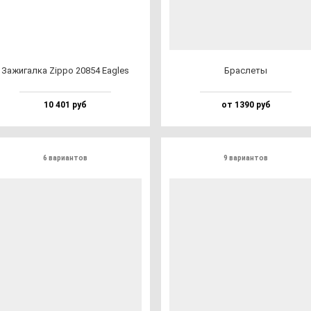
Зажи­гал­ка Zip­po 20854 Eag­les
Брас­ле­ты
10 401 руб
от 1390 руб
6 вариантов
9 вариантов