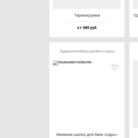
Тер­мок­руж­ки
Ор
от 680 руб
Подарочные наборы для бани и сауны
Имен­ная шап­ка для ба­ни «Царь»