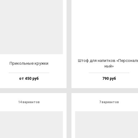
Штоф для на­пит­ков «Пер­со­нал
При­коль­ные круж­ки
ный»
от 450 руб
790 руб
14 вариантов
7 вариантов