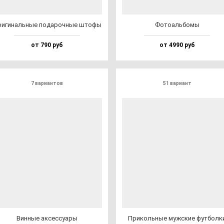
и­ги­наль­ные по­да­роч­ные што­фы
Фото­аль­бо­мы
от 790 руб
от 4990 руб
7 вариантов
51 вариант
Вин­ные ак­сес­су­ары
При­коль­ные муж­ские фут­бол­к