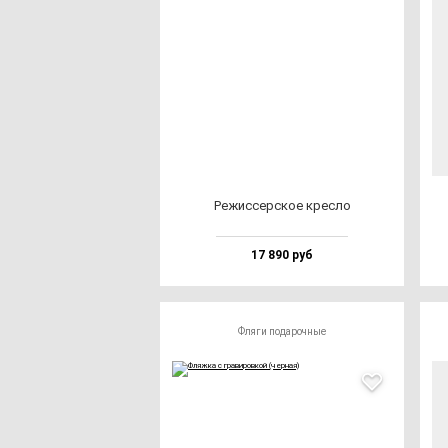
Режис­сер­ское крес­ло
17 890 руб
Фляги подарочные