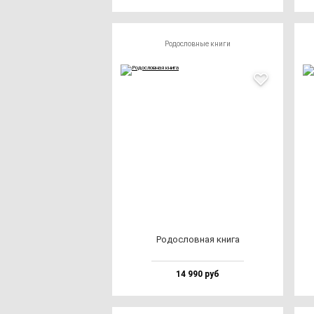
Родословные книги
Родос­лов­ная кни­га
14 990 руб