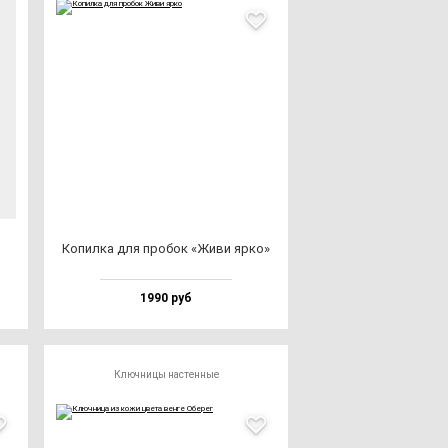
Копил­ка для про­бок «Живи яр­ко»
1990 руб
Ключницы настенные