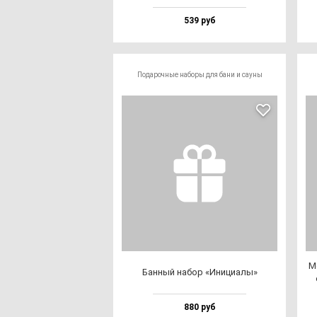
539 руб
Подарочные наборы для бани и сауны
Ме
Бан­ный на­бор «Ини­ци­алы»
880 руб