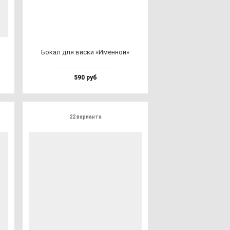
Бокал для вис­ки «Имен­ной»
590 руб
22 варианта