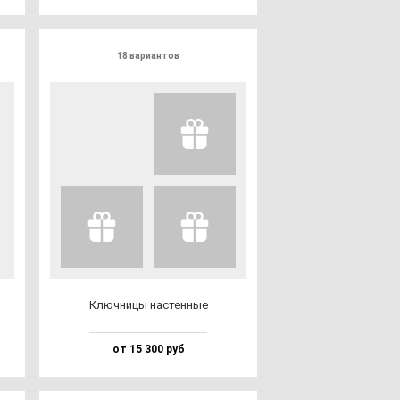
18 вариантов
Ключ­ни­цы нас­тен­ные
от 15 300 руб