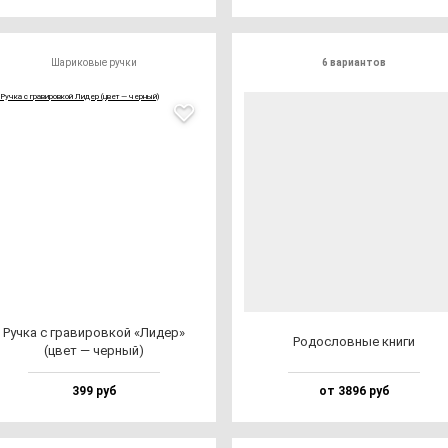
Шариковые ручки
6 вариантов
Руч­ка с гра­ви­ров­кой «Лидер»
Родос­лов­ные кни­ги
(цвет — чер­ный)
399 руб
от 3896 руб