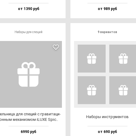
от 1390 руб
от 989 руб
Наборы для специй
9 вариантов
ль­ни­ца для спе­ций с гра­ви­та­ци­
Набо­ры инс­тру­мен­тов
он­ным ме­ха­низ­мом iLUXE Spic..
6990 руб
от 690 руб