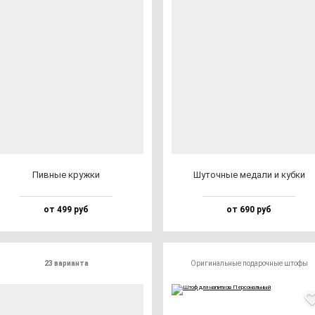
Пив­ные круж­ки
Шуточ­ные ме­да­ли и куб­ки
от 499 руб
от 690 руб
23 варианта
Оригинальные подарочные штофы