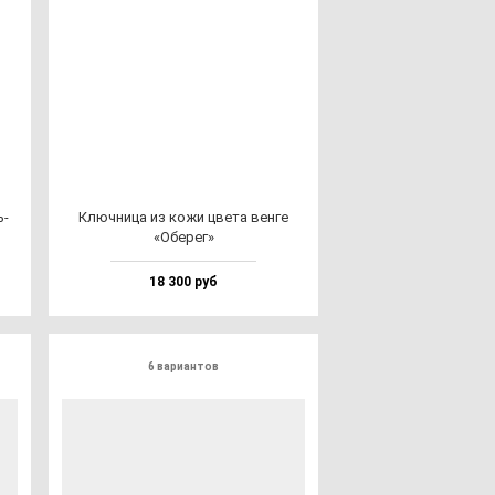
ь­
Ключ­ни­ца из ко­жи цве­та вен­ге
«Обе­рег»
18 300 руб
6 вариантов