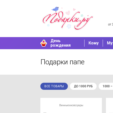
от 
День
Кому
Му
рождения
Подарки папе
ВСЕ ТОВАРЫ
ДО 1000 РУБ
1000 –
Винные аксессуары