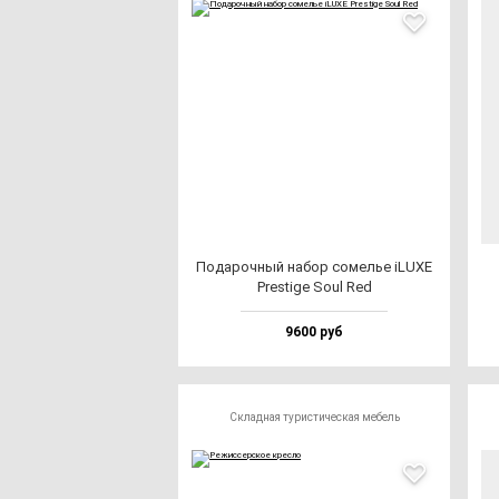
Пода­роч­ный на­бор со­мелье iLUXE
Pres­ti­ge Soul Red
9600 руб
Складная туристическая мебель