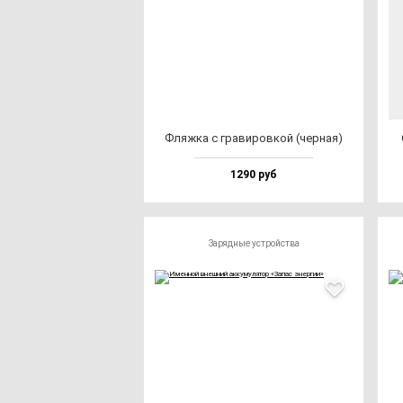
Фляж­ка с гра­ви­ров­кой (чер­ная)
1290 руб
Зарядные устройства