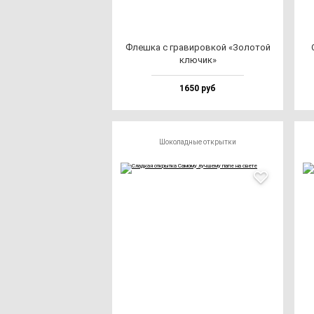
Флеш­ка с гра­ви­ров­кой «Золо­той
клю­чик»
1650 руб
Шоколадные открытки