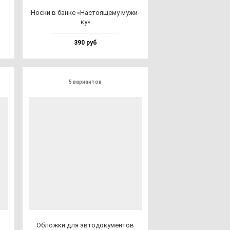
Нос­ки в бан­ке «Нас­то­яще­му му­жи­
ку»
390 руб
5 вариантов
Облож­ки для ав­то­до­ку­мен­тов