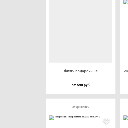
Фля­ги по­да­роч­ные
Ик
от 590 руб
Открывалки