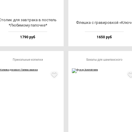
Сто­лик для зав­тра­ка в пос­тель
Флеш­ка с гра­ви­ров­кой «Ключ
*Люби­мо­му па­поч­ке*
1790 руб
1650 руб
Прикольные копилки
Бокалы для шампанского