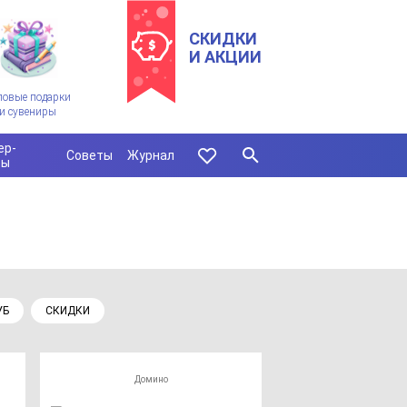
СКИДКИ
И АКЦИИ
ловые подарки
и сувениры
ер-
Советы
Журнал
сы
УБ
СКИДКИ
Домино