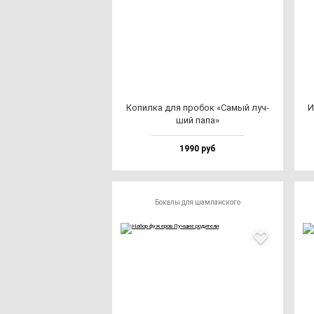
Копил­ка для про­бок «Самый луч­
И
ший па­па»
1990 руб
Бокалы для шампанского