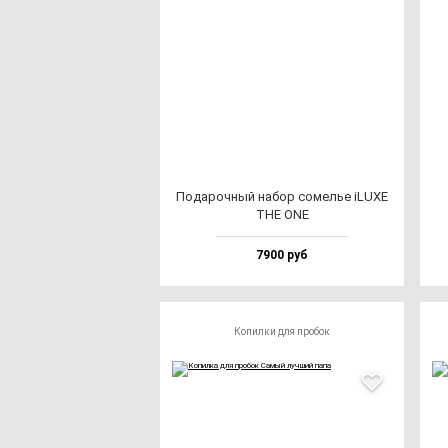
Пода­роч­ный на­бор со­мелье iLUXE
THE ONE
7900 руб
Копилки для пробок