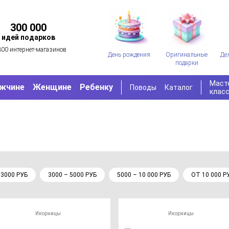
300 000
идей подарков
300 интернет-магазинов
День рождения
Оригинальные
Де
подарки
Маст
жчине
Женщине
Ребенку
Поводы
Каталог
клас
 3000 РУБ
3000 – 5000 РУБ
5000 – 10 000 РУБ
ОТ 10 000 Р
Икорницы
Икорницы