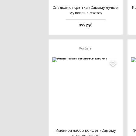
Слад­кая от­крыт­ка «Само­му луч­ше­
Ко
му па­пе на све­те»
399 руб
Конфеты
Имен­ной на­бор кон­фет «Само­му
Ф
луч­ше­му па­пе»