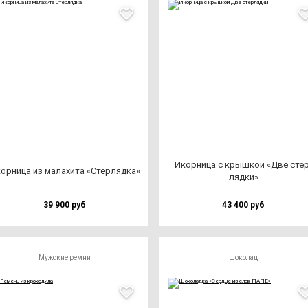
Икор­ни­ца с крыш­кой «Две стер
ор­ни­ца из ма­ла­хи­та «Стер­ляд­ка»
ляд­ки»
39 900 руб
43 400 руб
Мужские ремни
Шоколад