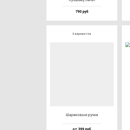
790 руб
6 вариантов
Шари­ко­вые руч­ки
от 399 руб