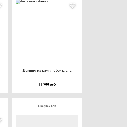
­
Доми­но из кам­ня об­си­ди­ана
11 700 руб
6 вариантов