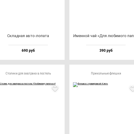
Склад­ная ав­то-ло­па­та
Имен­ной чай «Для лю­би­мо­го па­
690 руб
390 руб
Столики для завтрака в постель
Прикольные флешки