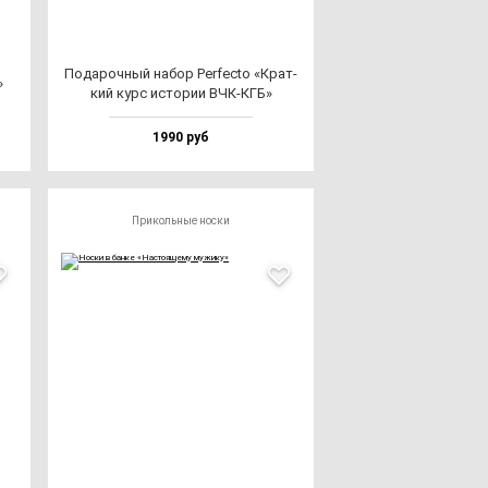
Пода­роч­ный на­бор Per­fec­to «Крат­
»
кий курс ис­то­рии ВЧК-КГБ»
1990 руб
Прикольные носки