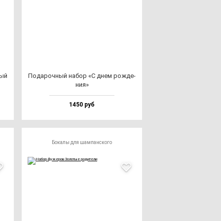
ный
Пода­роч­ный на­бор «С днем рож­де­
ния»
1450 руб
Бокалы для шампанского