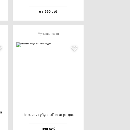
от 990 руб
Мужские носки
та
Нос­ки в ту­бу­се «Гла­ва ро­да»
390 руб