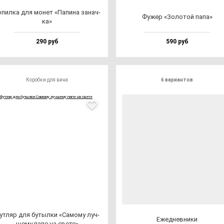
пил­ка для мо­нет «Папи­на за­нач­
Фужер «Золо­той па­па»
ка»
290 руб
590 руб
Коробки для вина
6 вариантов
ут­ляр для бу­тыл­ки «Само­му луч­
Ежед­нев­ни­ки
ше­му па­пе на све­те»