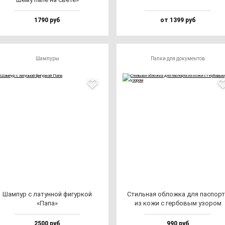
1790 руб
от 1399 руб
Шампуры
Папки для документов
Шам­пур с ла­тун­ной фи­гур­кой
Стиль­ная об­лож­ка для пас­пор­
«Папа»
из ко­жи с гер­бо­вым узо­ром
2500 руб
990 руб