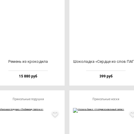
Ремень из кро­ко­ди­ла
Шоко­лад­ка «Сер­дце из слов ПА
15 880 руб
399 руб
Прикольные подушки
Прикольные носки