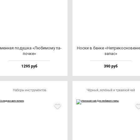
мен­ная по­душ­ка «Люби­мо­му па­
Нос­ки в бан­ке «Неп­ри­кос­но­вен­
поч­ке»
за­пас»
1295 руб
390 руб
Наборы инструментов
Чёрный, зелёный и травяной чай