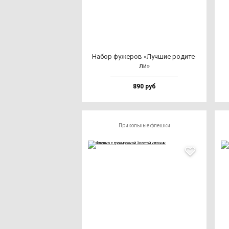
Набор фу­же­ров «Луч­шие ро­ди­те­
ли»
890 руб
Прикольные флешки