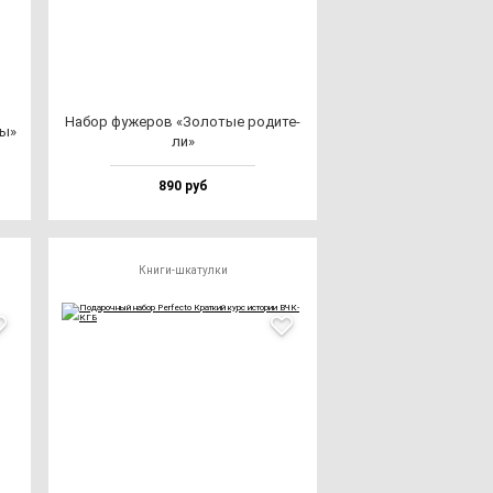
Набор фу­же­ров «Золо­тые ро­ди­те­
пы»
ли»
890 руб
Книги-шкатулки