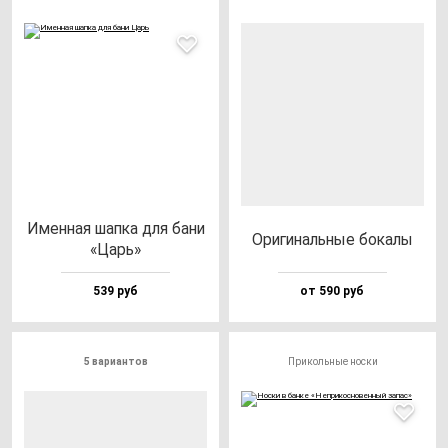
Имен­ная шап­ка для ба­ни
Ори­ги­наль­ные бо­ка­лы
«Царь»
539 руб
от 590 руб
5 вариантов
Прикольные носки