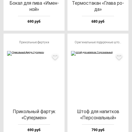
Бокал для пи­ва «Имен­
Тер­мос­та­кан «Гла­ва ро­
ной»
да»
690 руб
680 руб
Прикольные фартуки
Оригинальные подарочные штофы
При­коль­ный фар­тук
Штоф для на­пит­ков
«Супер­мен»
«Пер­со­наль­ный»
690 руб
790 руб