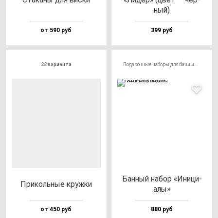
ный)
от 590 руб
399 руб
22 варианта
Подарочные наборы для бани и сауны
Бан­ный на­бор «Ини­ци­
При­коль­ные круж­ки
алы»
от 450 руб
880 руб