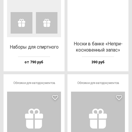
Нос­ки в бан­ке «Неп­ри­
Набо­ры для спир­тно­го
кос­но­вен­ный за­пас»
от 790 руб
390 руб
Обложки для автодокументов
Обложки для автодокументов