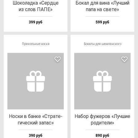
Шоко­лад­ка «Сер­дце
Бокал для ви­на «Луч­ший
из слов ПАПЕ»
па­па на све­те»
399 руб
599 руб
Прикольные носки
Бокалы для шампанского
Нос­ки в бан­ке «Стра­те­
Набор фу­же­ров «Луч­шие
ги­чес­кий за­пас»
ро­ди­те­ли»
390 руб
890 руб