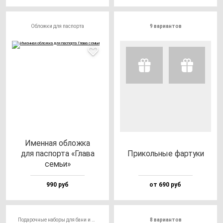
Обложки для паспорта
9 вариантов
Имен­ная об­лож­ка
для пас­пор­та «Гла­ва
При­коль­ные фар­ту­ки
cемьи»
990 руб
от 690 руб
Подарочные наборы для бани и сауны
8 вариантов