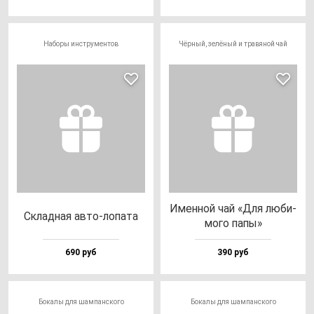
Наборы инструментов
Чёрный, зелёный и травяной чай
Имен­ной чай «Для лю­би­
Склад­ная ав­то-ло­па­та
мо­го па­пы»
690 руб
390 руб
Бокалы для шампанского
Бокалы для шампанского