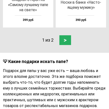
Нос­ки в бан­ке «Нас­то­
«Само­му луч­ше­му па­пе
яще­му му­жи­ку»
на све­те»
399 руб
390 руб
>
1 из 2
💡 Какие подарки искать папе?
Подарок для папы у вас уже есть — ваша любовь и
этого вполне достаточно. Эта же подборка поможет
выбрать что-то, что будет долгие годы напоминать
ему о лучших семейных торжествах. Выбирайте среди
коллекционных или недорогих, оригинальных или
практичных, шутливых или с мужским х арактером
товаров от респектабельных магазинов подарков.