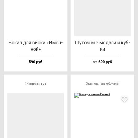
Бокал для вис­ки «Имен­
Шуточ­ные ме­да­ли и куб­
ной»
ки
590 руб
от 690 руб
14 вариантов
Оригинальные бокалы