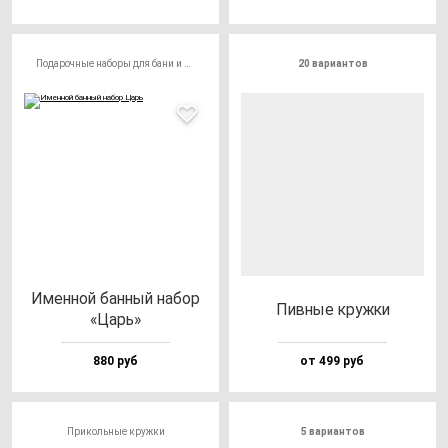
Подарочные наборы для бани и сауны
20 вариантов
Имен­ной бан­ный на­бор
Пив­ные круж­ки
«Царь»
880 руб
от 499 руб
Прикольные кружки
5 вариантов