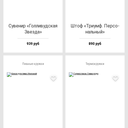
Суве­нир «Гол­ли­вуд­ская
Штоф «Три­умф. Пер­со­
Звез­да»
наль­ный»
939 руб
890 руб
Пивные кружки
Термокружки