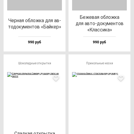
Беже­вая об­лож­ка
Чер­ная об­лож­ка для ав­
для ав­то-до­ку­мен­тов
то­до­ку­мен­тов «Бай­кер»
«Клас­си­ка»
990 руб
990 руб
Шоколадные открытки
Прикольные носки
Слад­кая от­крыт­ка