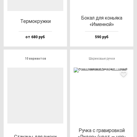
Бокал для конь­яка
Тер­мок­руж­ки
«Имен­ной»
от 680 руб
590 руб
10 вариантов
Шариковые ручки
Руч­ка с гра­ви­ров­кой
Ста­ка­ны для вис­ки
«Лидер» (цвет — чер­