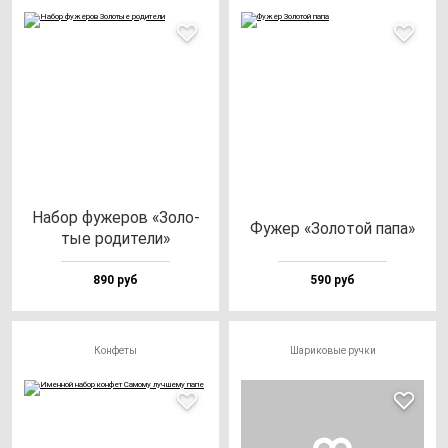
Набор фу­же­ров «Золо­
Фужер «Золо­той па­па»
тые ро­ди­те­ли»
890 руб
590 руб
Конфеты
Шариковые ручки