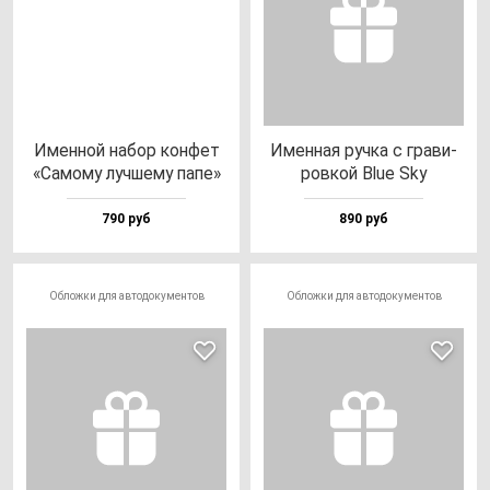
Имен­ной на­бор кон­фет
Имен­ная руч­ка с гра­ви­
«Само­му луч­ше­му па­пе»
ров­кой Blue Sky
790 руб
890 руб
Обложки для автодокументов
Обложки для автодокументов