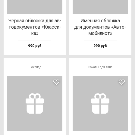
Чер­ная об­лож­ка для ав­
Имен­ная об­лож­ка
то­до­ку­мен­тов «Клас­си­
для до­ку­мен­тов «Авто­
ка»
мо­би­лист»
990 руб
990 руб
Шоколад
Бокалы для вина