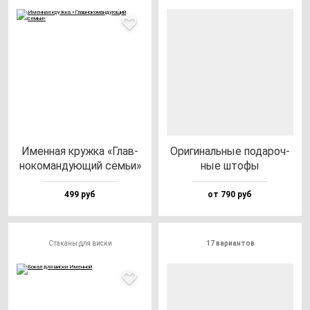
Имен­ная круж­ка «Глав­
Ори­ги­наль­ные по­да­роч­
но­ко­ман­ду­ющий семьи»
ные што­фы
499 руб
от 790 руб
Стаканы для виски
17 вариантов