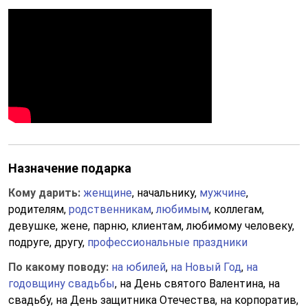
Назначение подарка
Кому дарить:
женщине
, начальнику,
мужчине
,
родителям,
родственникам
,
любимым
, коллегам,
девушке, жене, парню, клиентам, любимому человеку,
подруге, другу,
профессиональные праздники
По какому поводу:
на юбилей
,
на Новый Год
,
на
годовщину свадьбы
, на День святого Валентина, на
свадьбу, на День защитника Отечества, на корпоратив,