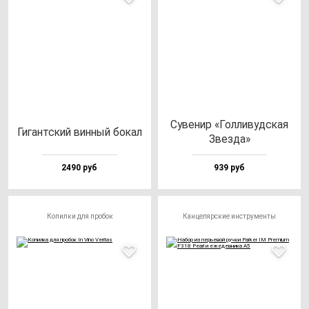
Суве­нир «Гол­ли­вуд­ская
Гигант­ский вин­ный бо­кал
Звез­да»
2490 руб
939 руб
Копилки для пробок
Канцелярские инструменты