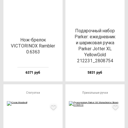
Подарочный набор
Parker: ежедневник
Нож-бре­лок
и шариковая ручка
VICTORINOX Ram­bler
Parker Jotter XL
0.6363
YellowGold
212231_2808754
6371 руб
5831 руб
Статуэтки
Прикольные ручки