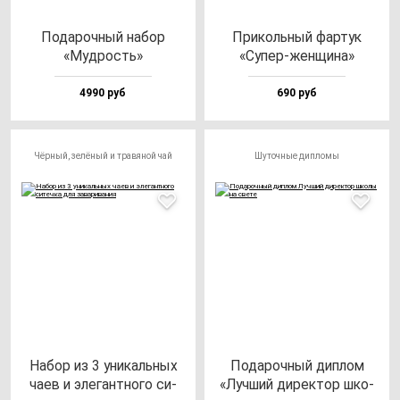
Пода­роч­ный на­бор
При­коль­ный фар­тук
«Муд­рость»
«Супер-жен­щи­на»
4990 руб
690 руб
Чёрный, зелёный и травяной чай
Шуточные дипломы
Набор из 3 уни­каль­ных
Пода­роч­ный дип­лом
ча­ев и эле­ган­тно­го си­
«Луч­ший ди­рек­тор шко­