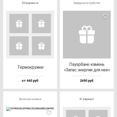
33 варианта
Зарядные устройства
Пауэр­банк-ка­мень
Тер­мок­руж­ки
«Запас энер­гии для нее»
от 440 руб
2490 руб
Записные книжки
41 вариант