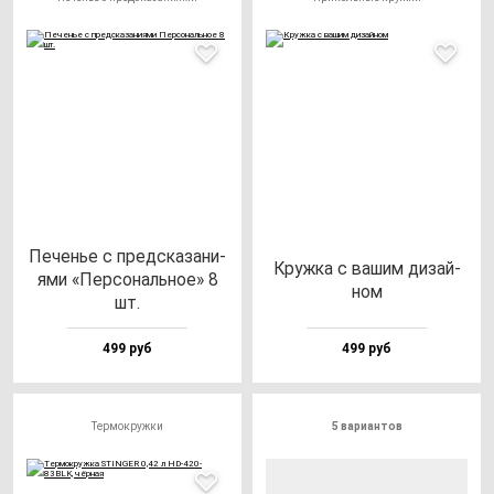
Печенье с пред­ска­за­ни­
Круж­ка с ва­шим ди­зай­
ями «Пер­со­наль­ное» 8
ном
шт.
499 руб
499 руб
Термокружки
5 вариантов