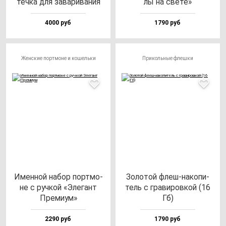
теч­ка для за­ва­ри­ва­ния
лы на све­те»
4000 руб
1790 руб
Женские портмоне и кошельки
Прикольные флешки
Имен­ной на­бор пор­тмо­
Золо­той флеш-на­ко­пи­
не с руч­кой «Эле­гант
тель с гра­ви­ров­кой (16
Пре­ми­ум»
Гб)
2290 руб
1790 руб