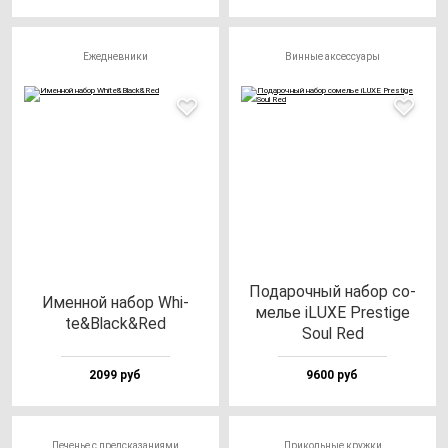
Ежедневники
Винные аксессуары
Пода­роч­ный на­бор со­
Имен­ной на­бор Whi­
мелье iLUXE Pres­ti­ge
te&Black&Red
Soul Red
2099 руб
9600 руб
Печенье с предсказаниями
Прикольные кружки