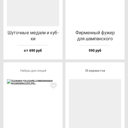
Шуточ­ные ме­да­ли и куб­
Фир­мен­ный фу­жер
ки
для шам­пан­ско­го
от 690 руб
590 руб
Наборы для специй
35 вариантов