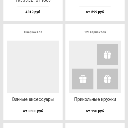
1933352_011667
4319 руб
от 599 руб
8 вариантов
126 вариантов
Вин­ные ак­сес­су­ары
При­коль­ные круж­ки
от 3500 руб
от 190 руб