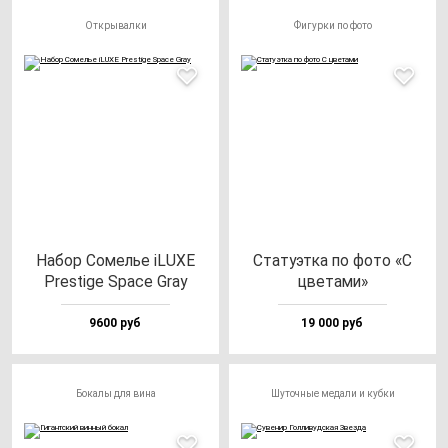
Открывалки
Фигурки по фото
Набор Сомелье iLUXE
Ста­ту­эт­ка по фо­то «С
Pres­ti­ge Spa­ce Gray
цве­та­ми»
9600 руб
19 000 руб
Бокалы для вина
Шуточные медали и кубки