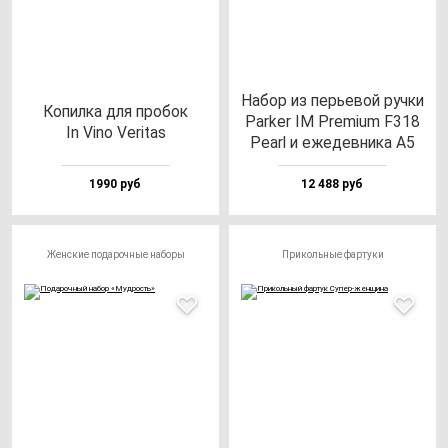
Набор из перь­евой руч­ки
Копил­ка для про­бок
Par­ker IM Pre­mi­um F318
In Vino Veri­tas
Pearl и еже­дев­ни­ка A5
1990 руб
12 488 руб
Женские подарочные наборы
Прикольные фартуки