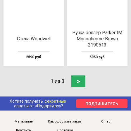
Руч­ка рол­лер Par­ker IM
Сте­ла Wood­well
Monoc­hro­me Brown
2190513
2590 руб
5953 руб
>
1 из 3
Хотите получать
секретные
ПОДПИШИТЕСЬ
советы от «Подарки.ру»?
Магазинам
Как оформить заказ
О нас
Контакты
Доставка