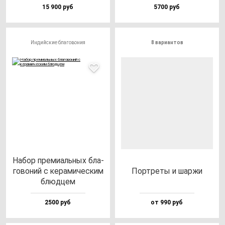
15 900 руб
5700 руб
Индийские благовония
8 вариантов
Набор пре­ми­аль­ных бла­
го­во­ний с ке­ра­ми­чес­ким
Пор­тре­ты и шар­жи
блюд­цем
2500 руб
от 990 руб