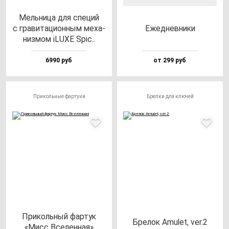
Мель­ни­ца для спе­ций
с гра­ви­та­ци­он­ным ме­ха­
Ежед­нев­ни­ки
низ­мом iLUXE Spic..
6990 руб
от 299 руб
Прикольные фартуки
Брелки для ключей
При­коль­ный фар­тук
Бре­лок Amu­let, ver.2
«Мисс Все­лен­ная»