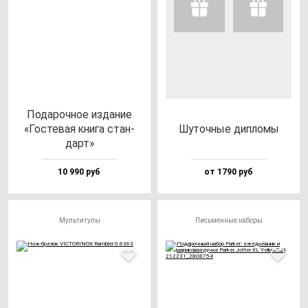
Пода­роч­ное из­да­ние
«Гос­те­вая кни­га стан­
Шуточ­ные дип­ло­мы
дарт»
10 990 руб
от 1790 руб
Мультитулы
Письменные наборы