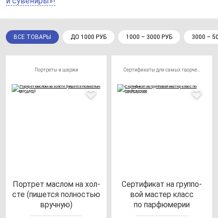
и сувениры»!
ВСЕ ТОВАРЫ
ДО 1000 РУБ
1000 – 3000 РУБ
3000 – 5
Портреты и шаржи
Сертификаты для самых творческих личностей
Пор­трет мас­лом на хол­
Сер­ти­фи­кат на груп­по­
сте (пи­шет­ся пол­ностью
вой мас­тер класс
вруч­ную)
по пар­фю­ме­рии