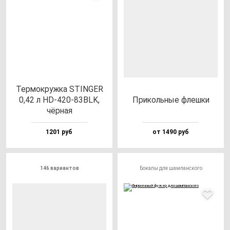
Тер­мок­руж­ка STINGER
0,42 л HD-420-83BLK,
При­коль­ные флеш­ки
чёр­ная
1201 руб
от 1490 руб
146 вариантов
Бокалы для шампанского