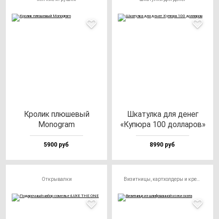
Кро­лик плю­ше­вый
Шка­тул­ка для де­нег
Monog­ram
«Купю­ра 100 дол­ла­ров»
5900 руб
8990 руб
Открывалки
Визитницы, картхолдеры и кредитницы