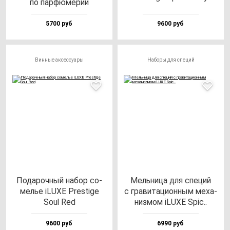
по пар­фю­ме­рии
5700 руб
9600 руб
Винные аксессуары
Наборы для специй
Пода­роч­ный на­бор со­
Мель­ни­ца для спе­ций
мелье iLUXE Pres­ti­ge
с гра­ви­та­ци­он­ным ме­ха­
Soul Red
низ­мом iLUXE Spic..
9600 руб
6990 руб