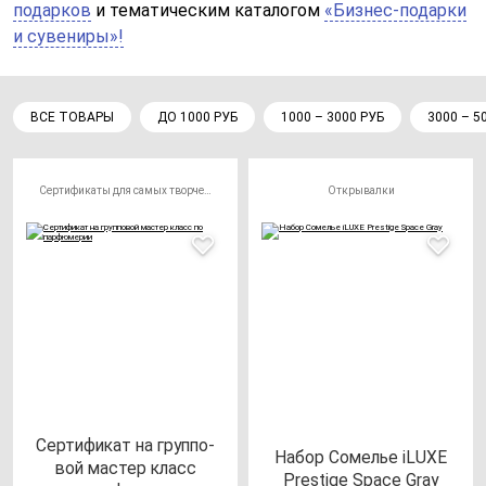
подарков
и тематическим каталогом
«Бизнес-подарки
и сувениры»!
ВСЕ ТОВАРЫ
ДО 1000 РУБ
1000 – 3000 РУБ
3000 – 5
Сертификаты для самых творческих личностей
Открывалки
Сер­ти­фи­кат на груп­по­
Набор Сомелье iLUXE
вой мас­тер класс
Pres­ti­ge Spa­ce Gray