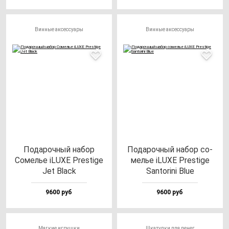
Винные аксессуары
Винные аксессуары
Пода­роч­ный на­бор
Пода­роч­ный на­бор со­
Сомелье iLUXE Pres­ti­ge
мелье iLUXE Pres­ti­ge
Jet Black
San­to­ri­ni Blue
9600 руб
9600 руб
Мягкие игрушки
Шкатулки для денег