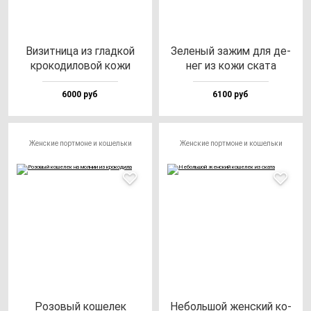
Визит­ни­ца из глад­кой
Зеле­ный за­жим для де­
кро­ко­ди­ло­вой ко­жи
нег из ко­жи ска­та
6000 руб
6100 руб
Женские портмоне и кошельки
Женские портмоне и кошельки
Розо­вый ко­ше­лек
Неболь­шой жен­ский ко­