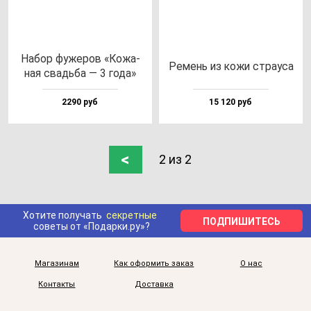
Набор фу­же­ров «Кожа­
Ремень из ко­жи стра­уса
ная свадь­ба — 3 го­да»
2290 руб
15 120 руб
<
2 из 2
Хотите получать
секретные
ПОДПИШИТЕСЬ
советы от «Подарки.ру»?
Магазинам
Как оформить заказ
О нас
Контакты
Доставка