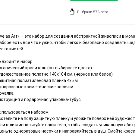
Выбрали 573 раза
ove as Art» — это набор для создания абстрактной живописи в мо
аборе есть всё что нужно, чтобы легко и безопасно создавать ше
есто кистей.
 входит в набор:
Органический краситель (вы выбираете цвета)
удожественное полотно 140х104 см. (черное или белое)
Защитная полиэтиленовая пленка 4х5 м.
Одноразовые косметические носочки
Мочалка
нструкция и подарочная упаковка-тубус
к пользоваться набором:
сстелите на полу защитную пленку и уложите поверх неё художест
асители и используйте ваши тела, чтобы создать уникальную абс
деньте одноразовые носочки и направляйтесь в душ. Смойте краси