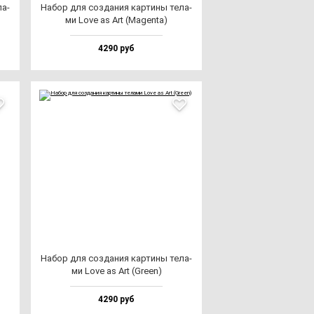
ла­
Набор для соз­да­ния кар­ти­ны те­ла­
ми Love as Art (Magen­ta)
4290 руб
Набор для соз­да­ния кар­ти­ны те­ла­
ми Love as Art (Gre­en)
4290 руб