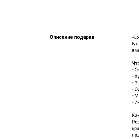
Описание подарка
«L
В н
вм
Что
• 
• Х
• 
• 
• 
• И
Ка
Ра
кр
на