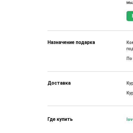
мыл
Назначение подарка
Ко
под
По
Доставка
Ку
Ку
Где купить
lov