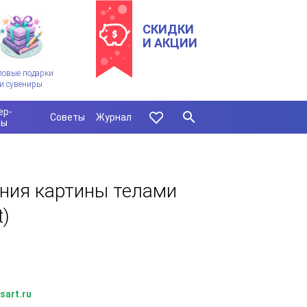
СКИДКИ
И АКЦИИ
ловые подарки
и сувениры
ер-
Советы
Журнал
сы
ния картины телами
t)
sart.ru