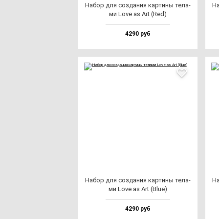
Набор для соз­да­ния кар­ти­ны те­ла­
На
ми Love as Art (Red)
4290 руб
Набор для соз­да­ния кар­ти­ны те­ла­
На
ми Love as Art (Blue)
4290 руб