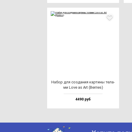
Набор для соз­да­ния кар­ти­ны те­ла­
ми Love as Art (Ber­ri­es)
4490 руб