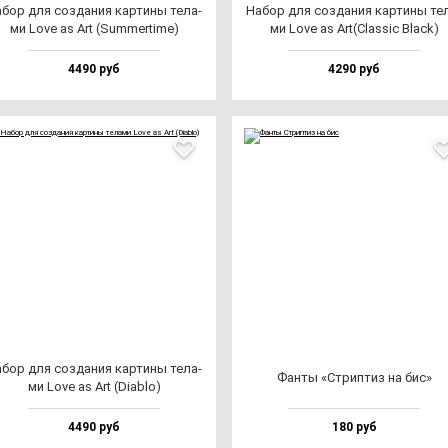
бор для соз­да­ния кар­ти­ны те­ла­
Набор для соз­да­ния кар­ти­ны те­
ми Love as Art (Sum­mer­ti­me)
ми Love as Art(Clas­sic Black)
4490 руб
4290 руб
бор для соз­да­ния кар­ти­ны те­ла­
Фан­ты «Стрип­тиз на бис»
ми Love as Art (Diab­lo)
4490 руб
180 руб