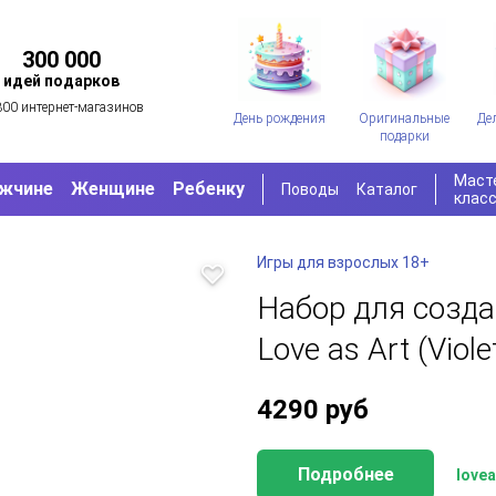
300 000
идей подарков
300 интернет-магазинов
День рождения
Оригинальные
Де
подарки
Маст
жчине
Женщине
Ребенку
Поводы
Каталог
клас
Игры для взрослых 18+
Набор для созда
Love as Art (Viole
4290
руб
Подробнее
lovea