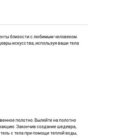
менты близости с любимым человеком.
девры искусства, используя ваши тела
венное полотно. Вылейте на полотно
тракцию. Закончив создание шедевра,
тель с тела при помощи теплой воды,