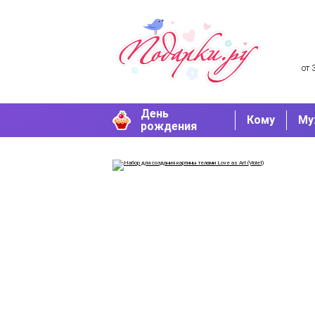
от 
День
Кому
Му
рождения