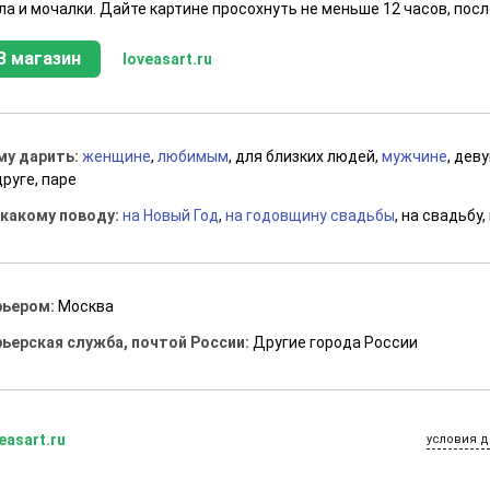
а и мочалки. Дайте картине просохнуть не меньше 12 часов, посл
В магазин
loveasart.ru
му дарить:
женщине
,
любимым
, для близких людей,
мужчине
, дев
руге, паре
 какому поводу:
на Новый Год
,
на годовщину свадьбы
, на свадьбу
рьером:
Москва
рьерская служба, почтой России:
Другие города России
easart.ru
условия д