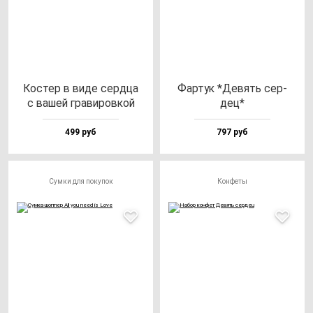
Кос­тер в ви­де сер­дца
Фар­тук *Девять cер­
с ва­шей гра­ви­ров­кой
дец*
499 руб
797 руб
Сумки для покупок
Конфеты