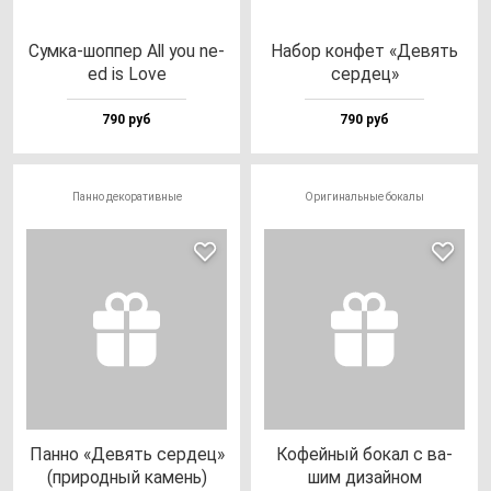
Сум­ка-шоп­пер All you ne­
Набор кон­фет «Девять
ed is Love
сер­дец»
790 руб
790 руб
Панно декоративные
Оригинальные бокалы
Пан­но «Девять сер­дец»
Кофей­ный бо­кал с ва­
(при­род­ный ка­мень)
шим ди­зай­ном