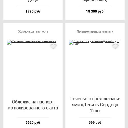
1790 руб
18 300 руб
Обложки для паспорта
Печенье с предсказаниями
Печенье с пред­ска­за­ни­
Облож­ка на пас­порт
ями «Девять Сер­дец»
из по­ли­ро­ван­но­го ска­та
12шт
6620 руб
599 руб