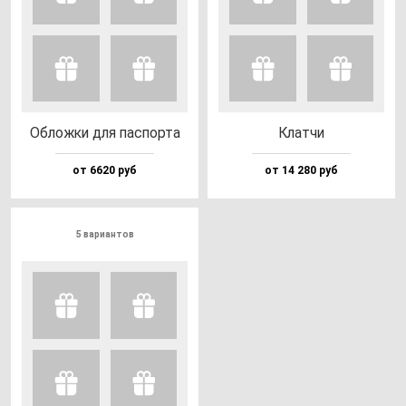
Облож­ки для пас­пор­та
Клат­чи
от 6620 руб
от 14 280 руб
5 вариантов