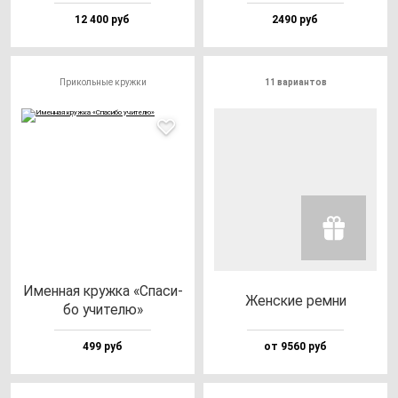
12 400 руб
2490 руб
Прикольные кружки
11 вариантов
Имен­ная круж­ка «Спа­си­
Жен­ские рем­ни
бо учи­те­лю»
499 руб
от 9560 руб