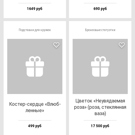
1649 руб
690 руб
Подставки для кружек
Бронзовые статуэтки
Цве­ток «Неувя­да­емая
Кос­тер-сер­дце «Влюб­
ро­за» (ро­за, стек­лян­ная
лен­ные»
ва­за)
499 руб
17 500 руб