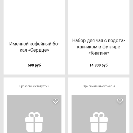
Набор для чая с под­ста­
Имен­ной ко­фей­ный бо­
кан­ни­ком в фут­ля­ре
кал «Сер­дце»
«Кня­ги­ня»
690 руб
14 300 руб
Бронзовые статуэтки
Оригинальные бокалы