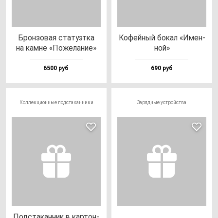
Брон­зо­вая ста­ту­эт­ка
Кофей­ный бо­кал «Имен­
на кам­не «Поже­ла­ние»
ной»
6500 руб
690 руб
Коллекционные подстаканники
Зарядные устройства
Под­ста­кан­ник в кар­тон­