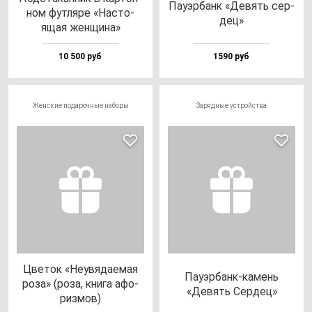
Пауэр­банк «Девять сер­
ном фут­ля­ре «Нас­то­
дец»
ящая жен­щи­на»
10 500 руб
1590 руб
Женские подарочные наборы
Зарядные устройства
Цве­ток «Неувя­да­емая
Пауэр­банк-ка­мень
ро­за» (ро­за, кни­га афо­
«Девять Сер­дец»
риз­мов)