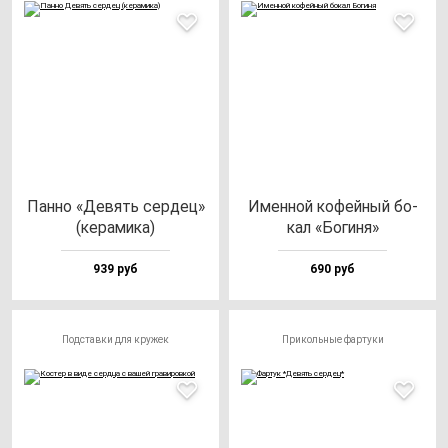
Пан­но «Девять сер­дец»
Имен­ной ко­фей­ный бо­
(ке­ра­ми­ка)
кал «Боги­ня»
939 руб
690 руб
Подставки для кружек
Прикольные фартуки