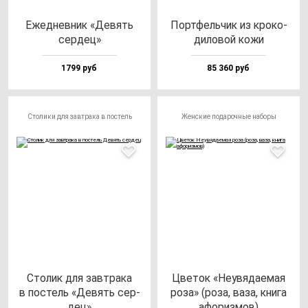
Ежед­нев­ник «Девять
Пор­тфель­чик из кро­ко­
сер­дец»
ди­ло­вой ко­жи
1799 руб
85 360 руб
Столики для завтрака в постель
Женские подарочные наборы
Сто­лик для зав­тра­ка
Цве­ток «Неувя­да­емая
в пос­тель «Девять cер­
ро­за» (ро­за, ва­за, кни­га
дец»
афо­риз­мов)