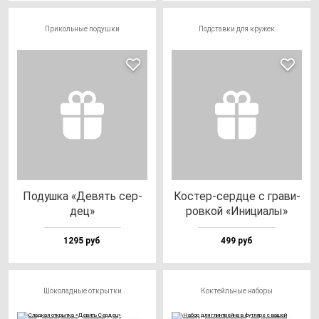
Прикольные подушки
Подставки для кружек
Подуш­ка «Девять cер­
Кос­тер-сер­дце с гра­ви­
дец»
ров­кой «Ини­ци­алы»
1295 руб
499 руб
Шоколадные открытки
Коктейльные наборы