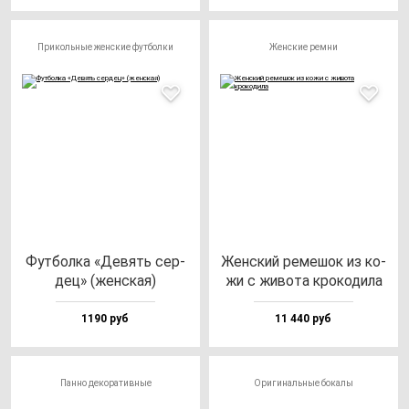
Прикольные женские футболки
Женские ремни
Фут­бол­ка «Девять cер­
Жен­ский ре­ме­шок из ко­
дец» (жен­ская)
жи с жи­во­та кро­ко­ди­ла
1190 руб
11 440 руб
Панно декоративные
Оригинальные бокалы