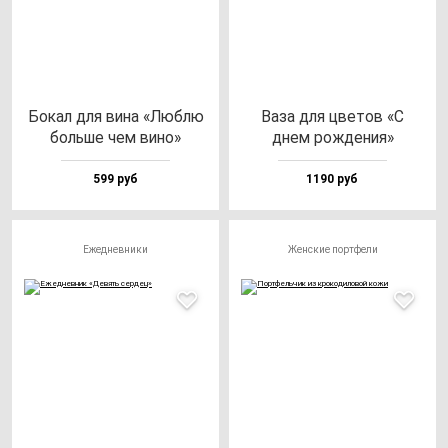
Бокал для ви­на «Люб­лю
Ваза для цве­тов «С
боль­ше чем ви­но»
днем рож­де­ния»
599 руб
1190 руб
Ежедневники
Женские портфели