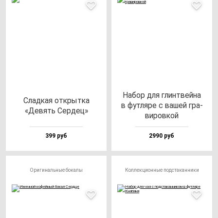
Набор для глин­твей­на
Слад­кая от­крыт­ка
в фут­ля­ре с ва­шей гра­
«Девять Сер­дец»
ви­ров­кой
399 руб
2990 руб
Оригинальные бокалы
Коллекционные подстаканники