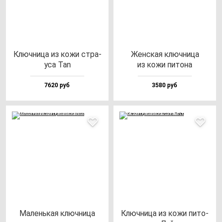
Ключ­ни­ца из ко­жи стра­
Жен­ская ключ­ни­ца
уса Tan
из ко­жи пи­то­на
7620 руб
3580 руб
Малень­кая ключ­ни­ца
Ключ­ни­ца из ко­жи пи­то­