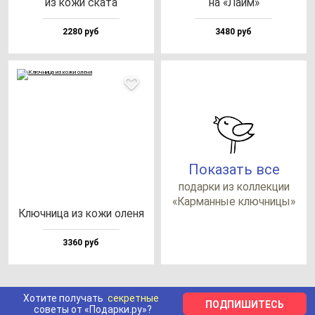
из ко­жи ска­та
на «Лайм»
2280 руб
3480 руб
Показать все
по­дар­ки из кол­лек­ции
«Кар­ман­ные ключ­ни­цы»
Ключ­ни­ца из ко­жи оле­ня
3360 руб
Хотите получать
секретные
ПОДПИШИТЕСЬ
советы от «Подарки.ру»?