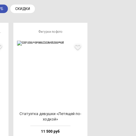
УБ
СКИДКИ
романтическое свидание
Фигурки по фото
в
Ста­ту­эт­ка де­вуш­ки «Летя­щей по­
ход­кой»
11 500 руб