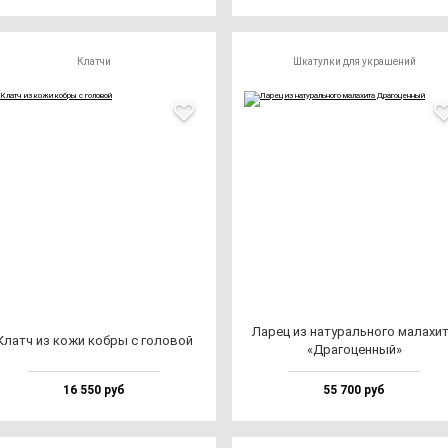
Клатчи
Шкатулки для украшений
Ларец из на­ту­раль­но­го ма­ла­хи­
Клатч из ко­жи коб­ры с го­ло­вой
«Дра­го­цен­ный»
16 550 руб
55 700 руб