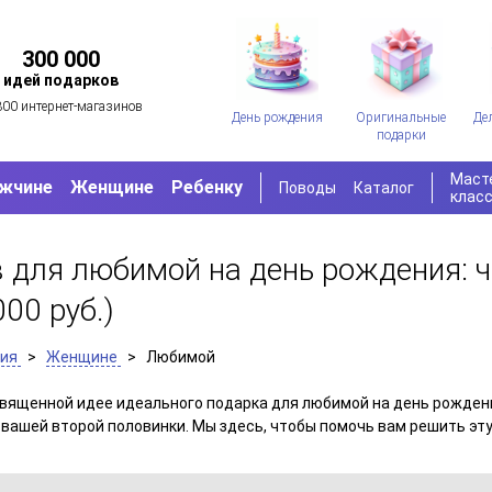
300 000
идей подарков
300 интернет-магазинов
День рождения
Оригинальные
Де
подарки
Маст
жчине
Женщине
Ребенку
Поводы
Каталог
клас
 для любимой на день рождения: ч
000 руб.)
ния
>
Женщине
>
Любимой
вященной идее идеального подарка для любимой на день рождени
 вашей второй половинки. Мы здесь, чтобы помочь вам решить эту