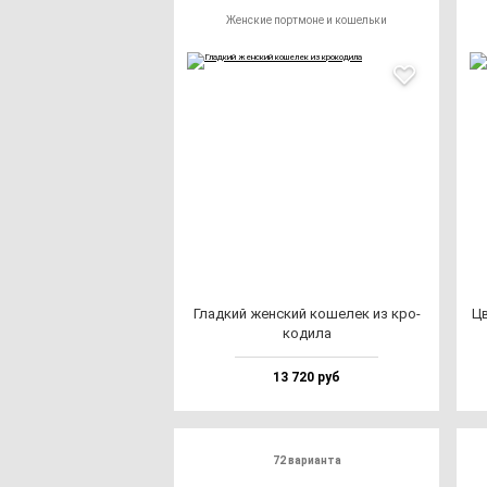
Женские портмоне и кошельки
Глад­кий жен­ский ко­ше­лек из кро­
Цв
ко­ди­ла
13 720 руб
72 варианта