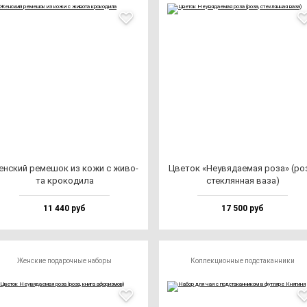
н­ский ре­ме­шок из ко­жи с жи­во­
Цве­ток «Неувя­да­емая ро­за» (ро­
та кро­ко­ди­ла
стек­лян­ная ва­за)
11 440 руб
17 500 руб
Женские подарочные наборы
Коллекционные подстаканники