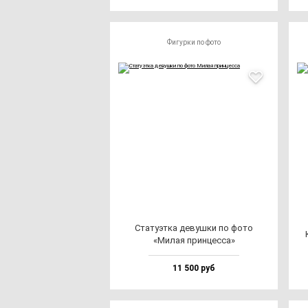
Фигурки по фото
Ста­ту­эт­ка де­вуш­ки по фо­то
«Милая прин­цес­са»
11 500 руб