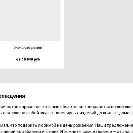
Жен­ские рем­ни
от 10 940 руб
 рождения
личество вариантов, которые обязательно понравятся вашей люб
сть подарки на любой вкус: от ювелирных изделий до книг, от дома
думая, что подарить любимой на день рождения. Наши предложени
ашений до забавных игрушек. И помните, самое главное — это ваш