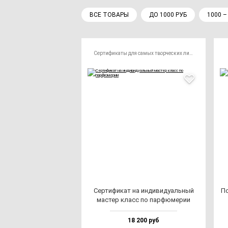
ВСЕ ТОВАРЫ
ДО 1000 РУБ
1000 –
Сертификаты для самых творческих личностей
Сер­ти­фи­кат на ин­ди­ви­ду­аль­ный
По
мас­тер класс по пар­фю­ме­рии
18 200 руб