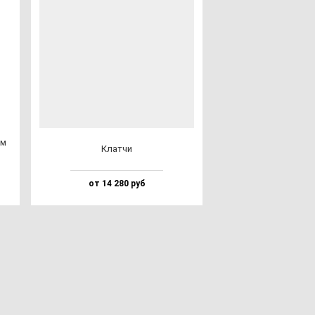
ом
Клат­чи
от 14 280 руб