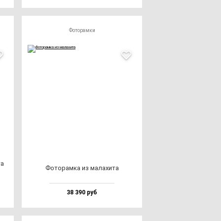
Фоторамки
та
Фото­рам­ка из ма­ла­хи­та
38 390 руб