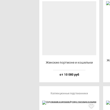
Же
Жен­ские пор­тмо­не и ко­шель­ки
от 10 080 руб
Коллекционные подстаканники