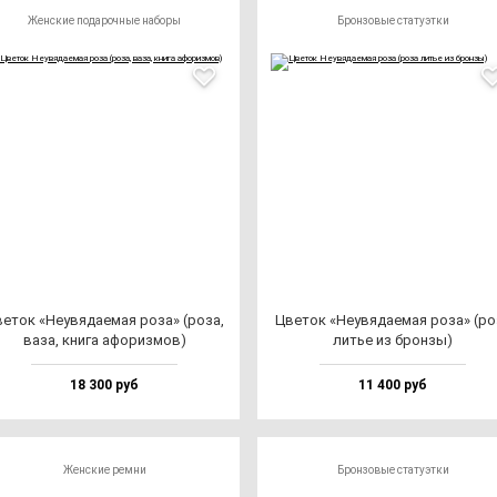
Женские подарочные наборы
Бронзовые статуэтки
е­ток «Неувя­да­емая ро­за» (ро­за,
Цве­ток «Неувя­да­емая ро­за» (ро
ва­за, кни­га афо­риз­мов)
литье из брон­зы)
18 300 руб
11 400 руб
Женские ремни
Бронзовые статуэтки