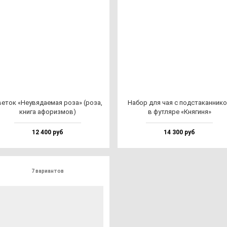
е­ток «Неувя­да­емая ро­за» (ро­за,
Набор для чая с под­ста­кан­ни­к
кни­га афо­риз­мов)
в фут­ля­ре «Кня­ги­ня»
12 400 руб
14 300 руб
7 вариантов