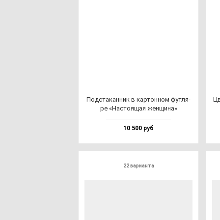
Под­ста­кан­ник в кар­тон­ном фут­ля­
Цв
ре «Нас­то­ящая жен­щи­на»
10 500 руб
22 варианта