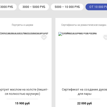
 3000 РУБ
3000 – 5000 РУБ
5000 – 10 000 РУБ
ОТ 10 000 Р
Портреты и шаржи
Сертификаты на 
р­трет мас­лом на хол­сте (пи­шет­
Сер­ти­фи­кат на соз­да­ние ду­хо
ся пол­ностью вруч­ную)
для па­ры
15 900 руб
22 000 руб