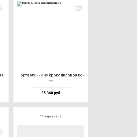
за,
Пор­тфель­чик из кро­ко­ди­ло­вой ко­
жи
85 360 руб
11 вариантов