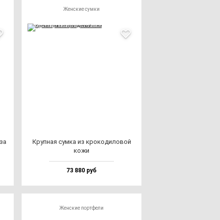
Женские сумки
­за
Круп­ная сум­ка из кро­ко­ди­ло­вой
ко­жи
73 880 руб
Женские портфели