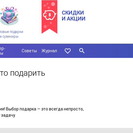
СКИДКИ
И АКЦИИ
ловые подарки
и сувениры
ер-
Советы
Журнал
сы
то подарить
я! Выбор подарка — это всегда непросто,
 задачу.