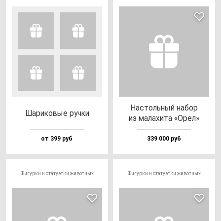
Нас­толь­ный на­бор
Шари­ко­вые руч­ки
из ма­ла­хи­та «Орел»
от 399 руб
339 000 руб
Фигурки и статуэтки животных
Фигурки и статуэтки животных