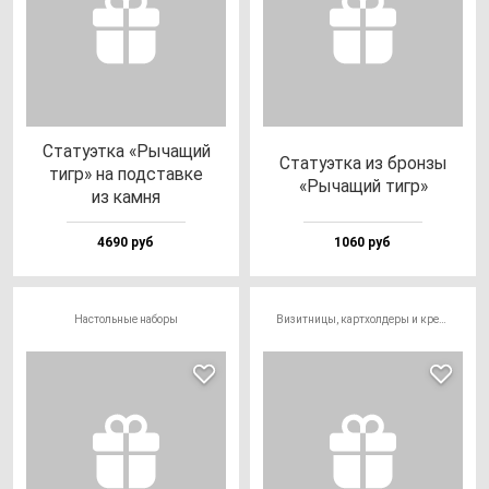
Ста­ту­эт­ка «Рыча­щий
Ста­ту­эт­ка из брон­зы
тигр» на под­став­ке
«Рыча­щий тигр»
из кам­ня
4690 руб
1060 руб
Настольные наборы
Визитницы, картхолдеры и кредитницы