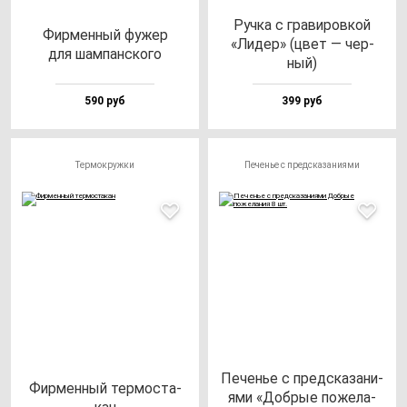
Руч­ка с гра­ви­ров­кой
Фир­мен­ный фу­жер
«Лидер» (цвет — чер­
для шам­пан­ско­го
ный)
590 руб
399 руб
Термокружки
Печенье с предсказаниями
Печенье с пред­ска­за­ни­
Фир­мен­ный тер­мос­та­
ями «Доб­рые по­же­ла­