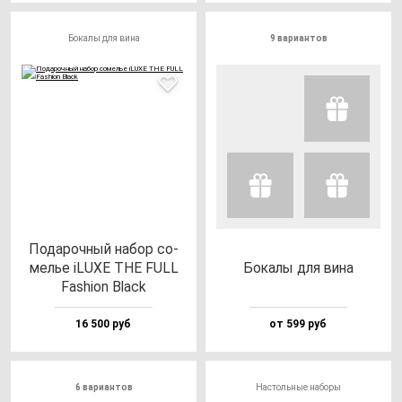
Бокалы для вина
9 вариантов
Пода­роч­ный на­бор со­
мелье iLUXE THE FULL
Бока­лы для ви­на
Fas­hi­on Black
16 500 руб
от 599 руб
6 вариантов
Настольные наборы