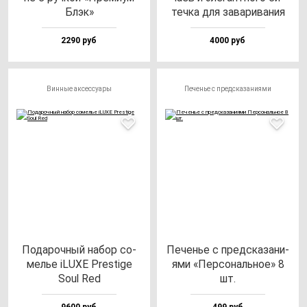
Блэк»
теч­ка для за­ва­ри­ва­ния
2290 руб
4000 руб
Винные аксессуары
Печенье с предсказаниями
Пода­роч­ный на­бор со­
Печенье с пред­ска­за­ни­
мелье iLUXE Pres­ti­ge
ями «Пер­со­наль­ное» 8
Soul Red
шт.