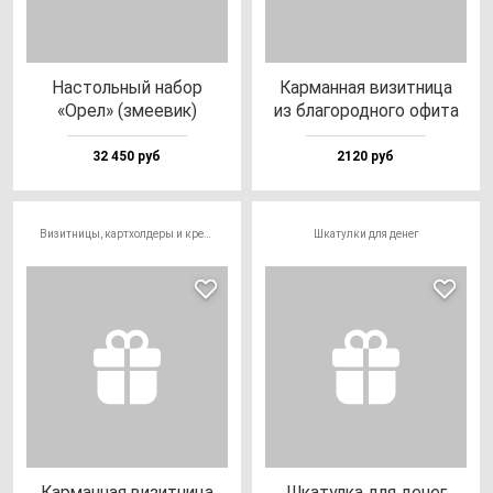
Нас­толь­ный на­бор
Кар­ман­ная ви­зит­ни­ца
«Орел» (зме­евик)
из бла­го­род­но­го офи­та
32 450 руб
2120 руб
Визитницы, картхолдеры и кредитницы
Шкатулки для денег
Кар­ман­ная ви­зит­ни­ца
Шка­тул­ка для де­нег