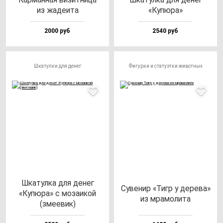
из жа­де­ита
«Купю­ра»
2000 руб
2540 руб
Шкатулки для денег
Фигурки и статуэтки животных
Шка­тул­ка для де­нег
Суве­нир «Тигр у де­ре­ва»
«Купю­ра» с мо­за­икой
из мра­мо­ли­та
(зме­евик)