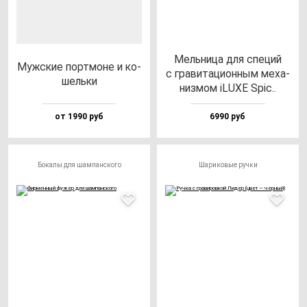
Мель­ни­ца для спе­ций
Муж­ские пор­тмо­не и ко­
с гра­ви­та­ци­он­ным ме­ха­
шель­ки
низ­мом iLUXE Spic..
от 1990 руб
6990 руб
Бокалы для шампанского
Шариковые ручки