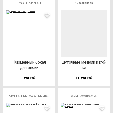
Стаканы для виски
12 вариантов
Фир­мен­ный бо­кал
Шуточ­ные ме­да­ли и куб­
для вис­ки
ки
590 руб
от 690 руб
Оригинальные подарочные штофы
Зарядные устройства