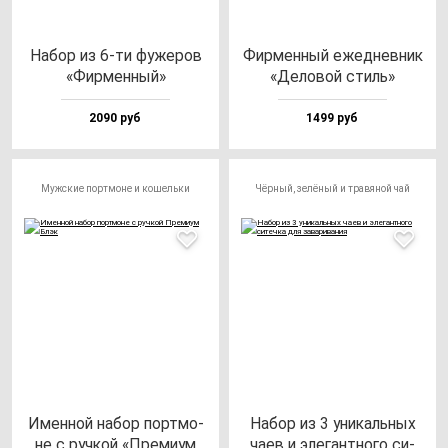
Набор из 6-ти фу­же­ров
Фир­мен­ный ежед­нев­ник
«Фир­мен­ный»
«Дело­вой стиль»
2090 руб
1499 руб
Мужские портмоне и кошельки
Чёрный, зелёный и травяной чай
Имен­ной на­бор пор­тмо­
Набор из 3 уни­каль­ных
не с руч­кой «Пре­ми­ум
ча­ев и эле­ган­тно­го си­