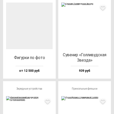
Суве­нир «Гол­ли­вуд­ская
Фигур­ки по фо­то
Звез­да»
от 12 500 руб
939 руб
Зарядные устройства
Прикольные флешки