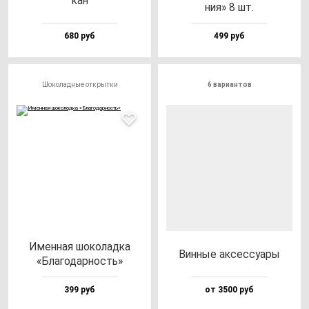
кан
ния» 8 шт.
680 руб
499 руб
Шоколадные открытки
6 вариантов
Имен­ная шо­ко­лад­ка
Вин­ные ак­сес­су­ары
«Бла­го­дар­ность»
399 руб
от 3500 руб