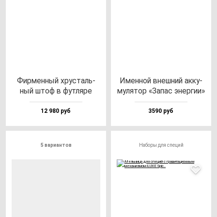
Фир­мен­ный хрус­таль­
Имен­ной внеш­ний ак­ку­
ный штоф в фут­ля­ре
му­ля­тор «Запас энер­гии»
12 980 руб
3590 руб
5 вариантов
Наборы для специй