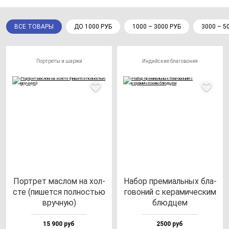
ВСЕ ТОВАРЫ
ДО 1000 РУБ
1000 – 3000 РУБ
3000 – 5
Портреты и шаржи
Индийские благовония
Пор­трет мас­лом на хол­
Набор пре­ми­аль­ных бла­
сте (пи­шет­ся пол­ностью
го­во­ний с ке­ра­ми­чес­ким
вруч­ную)
блюд­цем
15 900 руб
2500 руб