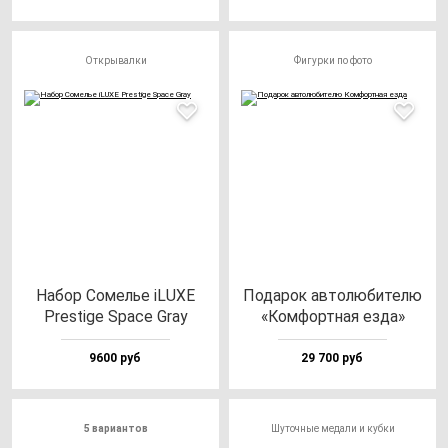
Открывалки
Фигурки по фото
Набор Сомелье iLUXE
Пода­рок ав­то­лю­би­те­лю
Pres­ti­ge Spa­ce Gray
«Ком­фор­тная ез­да»
9600 руб
29 700 руб
5 вариантов
Шуточные медали и кубки