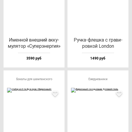
Имен­ной внеш­ний ак­ку­
Руч­ка-флеш­ка с гра­ви­
му­ля­тор «Супе­рэ­нер­гия»
ров­кой Lon­don
3590 руб
1490 руб
Бокалы для шампанского
Ежедневники