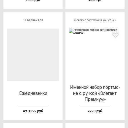
9600 руб
499 руб
10 вариантов
Женские портмоне и кошельки
Имен­ной на­бор пор­тмо­
Ежед­нев­ни­ки
не с руч­кой «Эле­гант
Пре­ми­ум»
от 1399 руб
2290 руб