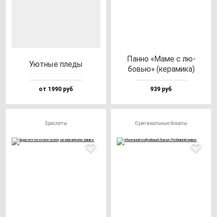
Пан­но «Маме с лю­
Уют­ные пле­ды
бовью» (ке­ра­ми­ка)
от 1990 руб
939 руб
Браслеты
Оригинальные бокалы