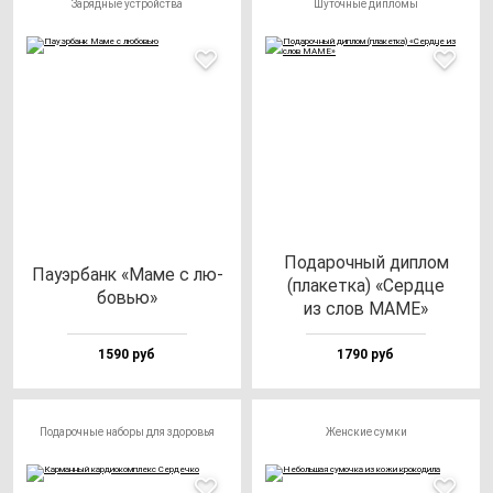
Зарядные устройства
Шуточные дипломы
Пода­роч­ный дип­лом
Пауэр­банк «Маме с лю­
(пла­кет­ка) «Сер­дце
бовью»
из слов МАМЕ»
1590 руб
1790 руб
Подарочные наборы для здоровья
Женские сумки