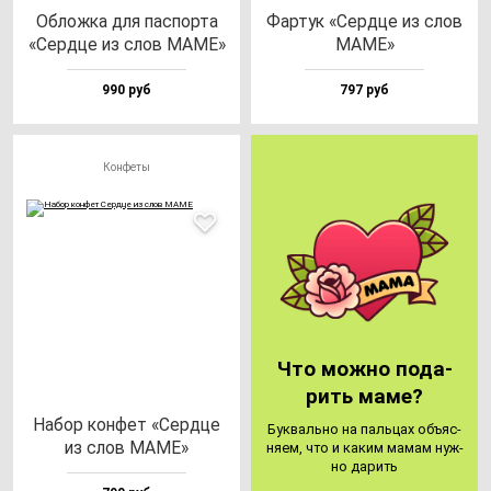
Облож­ка для пас­пор­та
Фар­тук «Сер­дце из слов
«Сер­дце из слов МАМЕ»
МАМЕ»
990 руб
797 руб
Конфеты
Что мож­но по­да­
рить ма­ме?
Набор кон­фет «Сер­дце
Бук­валь­но на паль­цах объ­яс­
из слов МАМЕ»
ня­ем, что и ка­ким ма­мам нуж­
но да­рить