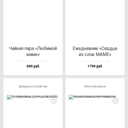
Чай­ная па­ра «Люби­мой
Ежед­нев­ник «Сер­дце
ма­ме»
из слов МАМЕ»
690 руб
1799 руб
Зарядные устройства
Женские ремни