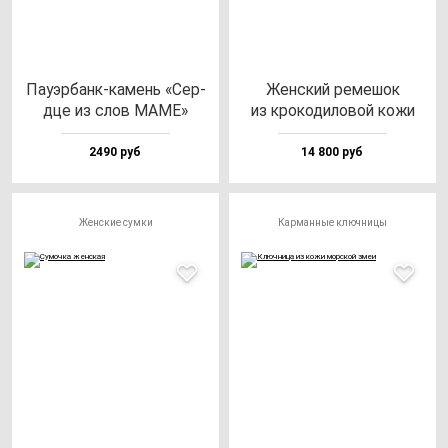
Пауэр­банк-ка­мень «Сер­
Жен­ский ре­ме­шок
дце из слов МАМЕ»
из кро­ко­ди­ло­вой ко­жи
2490 руб
14 800 руб
Женские сумки
Карманные ключницы