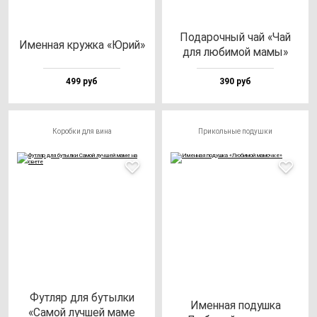
Пода­роч­ный чай «Чай
Имен­ная круж­ка «Юрий»
для лю­би­мой ма­мы»
499 руб
390 руб
Коробки для вина
Прикольные подушки
Фут­ляр для бу­тыл­ки
Имен­ная по­душ­ка
«Самой луч­шей ма­ме