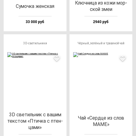
Ключ­ни­ца из ко­жи мор­
Сумоч­ка жен­ская
ской змеи
33 000 руб
2940 руб
3D-светильники
Чёрный, зелёный и травяной чай
3D све­тиль­ник с ва­шим
Чай «Сер­дце из слов
тек­стом «Птич­ка с птен­
МАМЕ»
ца­ми»