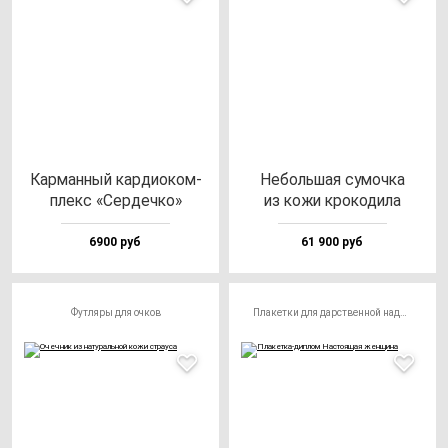
Кар­ман­ный кар­ди­оком­
Неболь­шая су­моч­ка
плекс «Сер­деч­ко»
из ко­жи кро­ко­ди­ла
6900 руб
61 900 руб
Футляры для очков
Плакетки для дарственной надписи