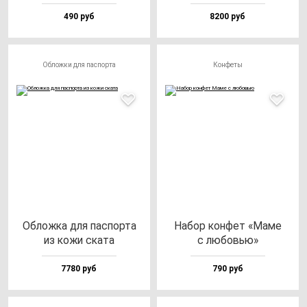
490 руб
8200 руб
Обложки для паспорта
Конфеты
Облож­ка для пас­пор­та
Набор кон­фет «Маме
из ко­жи ска­та
с лю­бовью»
7780 руб
790 руб