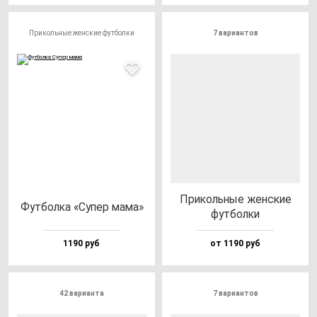
Прикольные женские футболки
7 вариантов
При­коль­ные жен­ские
Фут­бол­ка «Супер ма­ма»
фут­бол­ки
1190 руб
от 1190 руб
42 варианта
7 вариантов