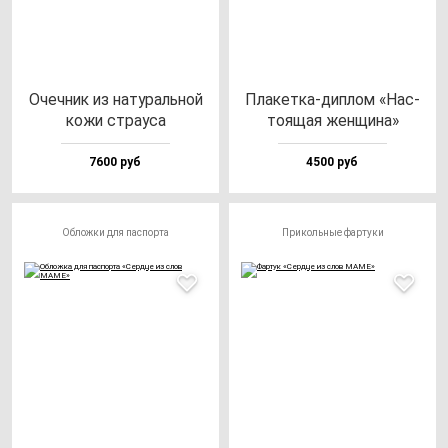
Очеч­ник из на­ту­раль­ной
Пла­кет­ка-дип­лом «Нас­
ко­жи стра­уса
то­ящая жен­щи­на»
7600 руб
4500 руб
Обложки для паспорта
Прикольные фартуки