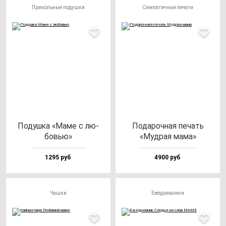
Прикольные подушки
Симпатичные печати
Подуш­ка «Маме с лю­
Пода­роч­ная пе­чать
бовью»
«Муд­рая ма­ма»
1295 руб
4900 руб
Чашки
Ежедневники