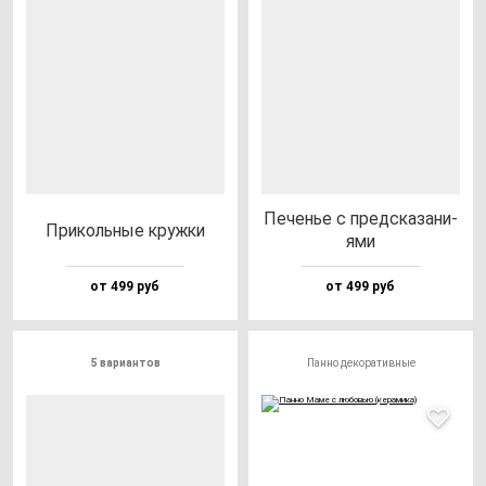
Печенье с пред­ска­за­ни­
При­коль­ные круж­ки
ями
от 499 руб
от 499 руб
5 вариантов
Панно декоративные