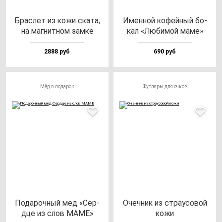
Брас­лет из ко­жи ска­та,
Имен­ной ко­фей­ный бо­
на маг­нит­ном зам­ке
кал «Люби­мой ма­ме»
2888 руб
690 руб
Мёд в подарок
Футляры для очков
Пода­роч­ный мед «Сер­
Очеч­ник из стра­усо­вой
дце из слов МАМЕ»
ко­жи