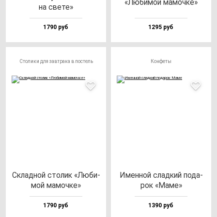
«Люби­мой ма­моч­ке»
на све­те»
1790 руб
1295 руб
Столики для завтрака в постель
Конфеты
Склад­ной сто­лик «Люби­
Имен­ной слад­кий по­да­
мой ма­моч­ке»
рок «Маме»
1790 руб
1390 руб