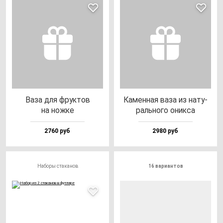
Ваза для фрук­тов
Камен­ная ва­за из на­ту­
на нож­ке
раль­но­го оник­са
2760 руб
2980 руб
Наборы стаканов
16 вариантов