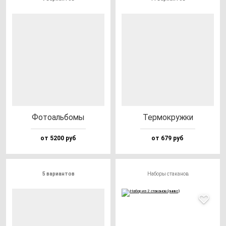
Фото­аль­бо­мы
Тер­мок­руж­ки
от 5200 руб
от 679 руб
5 вариантов
Наборы стаканов