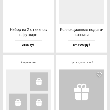
Набор из 2 ста­ка­нов
Кол­лек­ци­он­ные под­ста­
в фут­ля­ре
кан­ни­ки
2185 руб
от 4990 руб
7 вариантов
Брелки для ключей