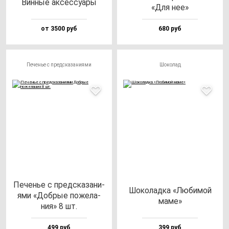
Вин­ные ак­сес­су­ары
«Для нее»
от 3500 руб
680 руб
Печенье с предсказаниями
Шоколад
Печенье с пред­ска­за­ни­
Шоко­лад­ка «Люби­мой
ями «Доб­рые по­же­ла­
ма­ме»
ния» 8 шт.
499 руб
399 руб