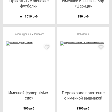
При­коль­ные жен­ские
Имен­ной бан­ный на­бор
фут­бол­ки
«Цари­ца»
от 1019 руб
880 руб
Бокалы для шампанского
Полотенца
Имен­ной фу­жер «Мис­
Пер­си­ко­вое по­ло­тен­це
сис»
с имен­ной вы­шив­кой
590 руб
1390 руб