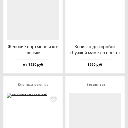
Жен­ские пор­тмо­не и ко­
Копил­ка для про­бок
шель­ки
«Луч­шей ма­ме на све­те»
от 1920 руб
1990 руб
Ключницы настенные
16 вариантов