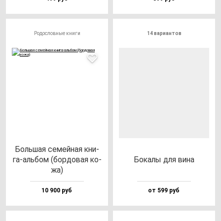
Родословные книги
14 вариантов
Боль­шая се­мей­ная кни­
га-аль­бом (бор­до­вая ко­
Бока­лы для ви­на
жа)
10 900 руб
от 599 руб