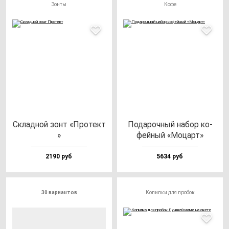
Зонты
Кофе
Склад­ной зонт «Про­тект
Пода­роч­ный на­бор ко­
»
фей­ный «Моцарт»
2190 руб
5634 руб
30 вариантов
Копилки для пробок