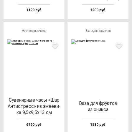
1190 руб
1200 руб
Настольные часы
Вазы для фруктов
Суве­нир­ные ча­сы «Шар
Ваза для фрук­тов
Антис­тресс» из зме­еви­
из оник­са
ка 9,5х9,5х13 см
6790 руб
1580 руб