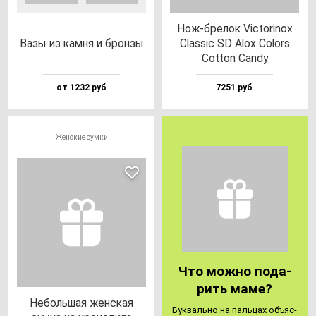
Нож-бре­лок Vic­to­ri­nox
Вазы из кам­ня и брон­зы
Clas­sic SD Alox Colors
Cot­ton Candy
от 1232 руб
7251 руб
Женские сумки
Что мож­но по­да­
рить ма­ме?
Неболь­шая жен­ская
Бук­валь­но на паль­цах объ­яс­