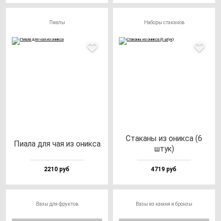
Пиалы
Наборы стаканов
Ста­ка­ны из оник­са (6
Пиала для чая из оник­са
штук)
2210 руб
4719 руб
Вазы для фруктов
Вазы из камня и бронзы