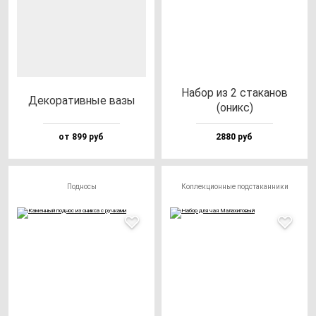
Набор из 2 ста­ка­нов
Деко­ра­тив­ные ва­зы
(оникс)
от 899 руб
2880 руб
Подносы
Коллекционные подстаканники