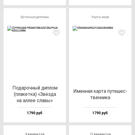
Шуточные дипломы
Карты мира
Пода­роч­ный дип­лом
Имен­ная кар­та пу­те­шес­
(пла­кет­ка) «Звез­да
твен­ни­ка
на ал­лее сла­вы»
1790 руб
1790 руб
9 вариантов
11 вариантов