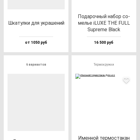
Пода­роч­ный на­бор со­
Шка­тул­ки для ук­ра­ше­ний
мелье iLUXE THE FULL
Sup­re­me Black
от 1050 руб
16 500 руб
6 вариантов
Термокружки
Имен­ной тер­мос­та­кан