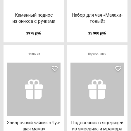
Камен­ный под­нос
Набор для чая «Мала­хи­
из оник­са с руч­ка­ми
то­вый»
3978 руб
35 900 руб
Чайники
Подсвечники
Зава­роч­ный чай­ник «Луч­
Под­свеч­ник с яще­ри­цей
шая ма­ма»
из зме­еви­ка и мра­мо­ра