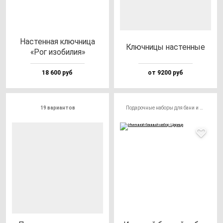
Нас­тен­ная ключ­ни­ца
Ключ­ни­цы нас­тен­ные
«Рог изо­би­лия»
18 600 руб
от 9200 руб
19 вариантов
Подарочные наборы для бани и сауны