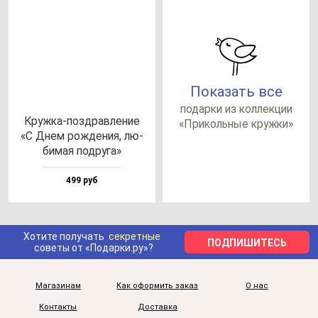
Показать все
по­дар­ки из кол­лек­ции
Круж­ка-поз­драв­ле­ние
«При­коль­ные круж­ки»
«С Днем рож­де­ния, лю­
би­мая под­ру­га»
499 руб
Хотите получать
секретные
ПОДПИШИТЕСЬ
советы от «Подарки.ру»?
Магазинам
Как оформить заказ
О нас
Контакты
Доставка