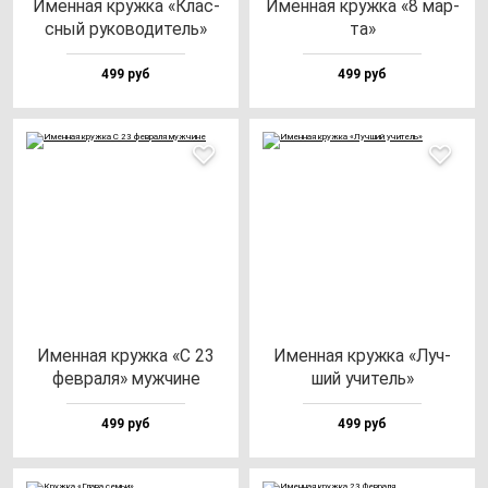
Имен­ная круж­ка «Клас­
Имен­ная круж­ка «8 мар­
сный ру­ко­во­ди­тель»
та»
499 руб
499 руб
Имен­ная круж­ка «С 23
Имен­ная круж­ка «Луч­
фев­ра­ля» муж­чи­не
ший учи­тель»
499 руб
499 руб