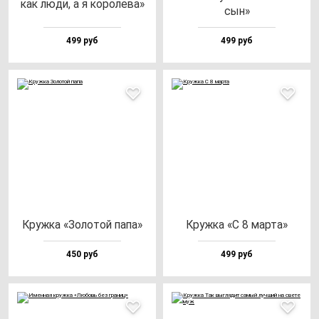
как лю­ди, а я ко­ро­ле­ва»
сын»
499 руб
499 руб
Круж­ка «Золо­той па­па»
Круж­ка «С 8 мар­та»
450 руб
499 руб