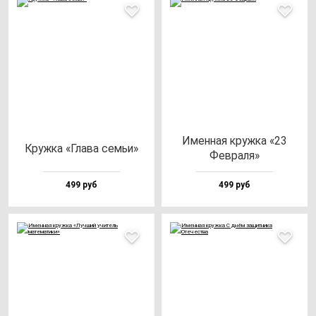
Имен­ная круж­ка «23
Круж­ка «Гла­ва cемьи»
Фев­ра­ля»
499 руб
499 руб