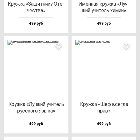
Круж­ка «Защит­ни­ку Оте­
Имен­ная круж­ка «Луч­
чес­тва»
ший учи­тель хи­мии»
499 руб
499 руб
Круж­ка «Луч­ший учи­тель
Круж­ка «Шеф всег­да
рус­ско­го язы­ка»
прав»
499 руб
499 руб