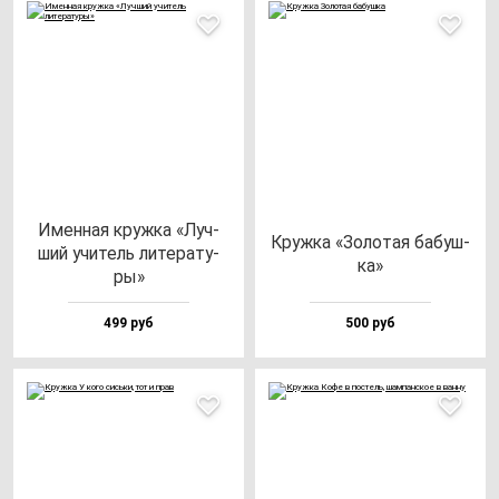
Имен­ная круж­ка «Луч­
Круж­ка «Золо­тая ба­буш­
ший учи­тель ли­те­ра­ту­
ка»
ры»
499 руб
500 руб