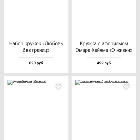
Набор кру­жек «Любовь
Круж­ка с афо­риз­мом
без гра­ниц»
Ома­ра Хай­яма «О жиз­ни»
890 руб
499 руб