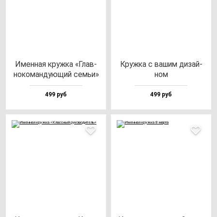
Имен­ная круж­ка «Глав­
Круж­ка с ва­шим ди­зай­
но­ко­ман­ду­ющий семьи»
ном
499 руб
499 руб