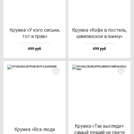
Круж­ка «У ко­го сись­ки,
Круж­ка «Кофе в пос­тель,
тот и прав»
шам­пан­ское в ван­ну»
499 руб
499 руб
Круж­ка «Так выг­ля­дит
Круж­ка «Все лю­ди
са­мый луч­ший на све­те