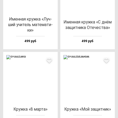
Имен­ная круж­ка «Луч­
Имен­ная круж­ка «С днём
ший учи­тель ма­те­ма­ти­
за­щит­ни­ка Оте­чес­тва»
ки»
499 руб
499 руб
Круж­ка «8 мар­та»
Круж­ка «Мой за­щит­ник»