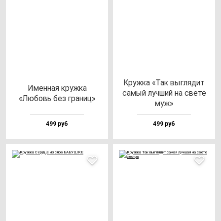
Круж­ка «Так выг­ля­дит
Имен­ная круж­ка
са­мый луч­ший на све­те
«Любовь без гра­ниц»
муж»
499 руб
499 руб