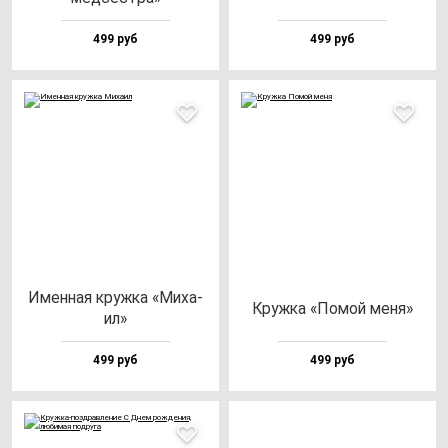
499 руб
499 руб
Имен­ная круж­ка «Миха­
Круж­ка «Помой ме­ня»
ил»
499 руб
499 руб