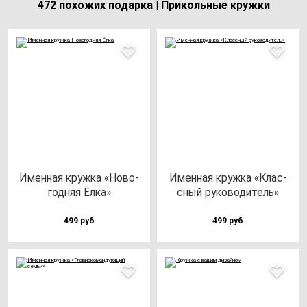
472 похожих подарка | Прикольные кружки
Имен­ная круж­ка «Ново­
Имен­ная круж­ка «Клас­
год­няя Ёлка»
сный ру­ко­во­ди­тель»
499 руб
499 руб