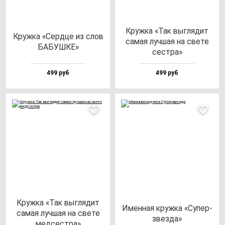
Круж­ка «Так выг­ля­дит
Круж­ка «Сер­дце из слов
са­мая луч­шая на све­те
БАБУШКЕ»
сес­тра»
499 руб
499 руб
Круж­ка «Так выг­ля­дит
Имен­ная круж­ка «Супер­
са­мая луч­шая на све­те
звез­да»
мед­сес­тра»