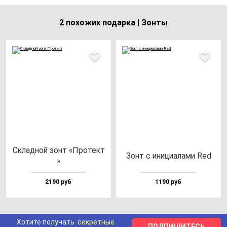
2 похожих подарка | Зонты
Склад­ной зонт «Про­тект
Зонт с ини­ци­ала­ми Red
»
2190 руб
1190 руб
Хотите получать
секретные
ПОДПИШИТЕСЬ