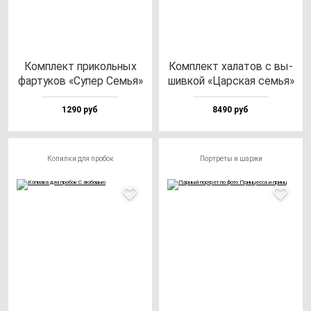
Ком­плект при­коль­ных
Ком­плект ха­ла­тов с вы­
фар­ту­ков «Супер Семья»
шив­кой «Цар­ская семья»
1290 руб
8490 руб
Копилки для пробок
Портреты и шаржи