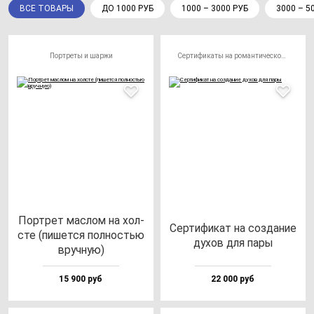
ВСЕ ТОВАРЫ
ДО 1000 РУБ
1000 – 3000 РУБ
3000 – 5
Портреты и шаржи
Сертификаты на романтическое свидание
Пор­трет мас­лом на хол­
Сер­ти­фи­кат на соз­да­ние
сте (пи­шет­ся пол­ностью
ду­хов для па­ры
вруч­ную)
15 900 руб
22 000 руб