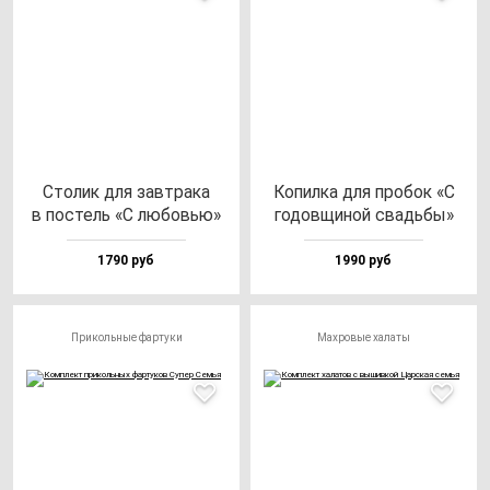
Сто­лик для зав­тра­ка
Копил­ка для про­бок «С
в пос­тель «С лю­бовью»
го­дов­щи­ной свадь­бы»
1790 руб
1990 руб
Прикольные фартуки
Махровые халаты