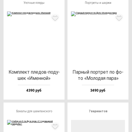
Уютные пледы
Портреты и шаржи
Ком­плект пле­дов-по­ду­
Пар­ный пор­трет по фо­
шек «Имен­ной»
то «Моло­дая па­ра»
4390 руб
3490 руб
Бокалы для шампанского
7 вариантов