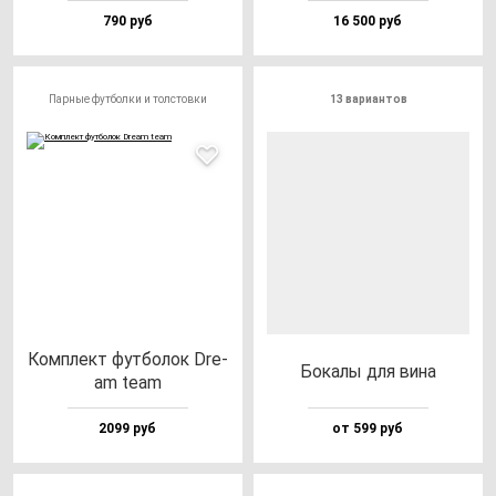
790 руб
16 500 руб
Парные футболки и толстовки
13 вариантов
Ком­плект фут­бо­лок Dre­
Бока­лы для ви­на
am te­am
2099 руб
от 599 руб