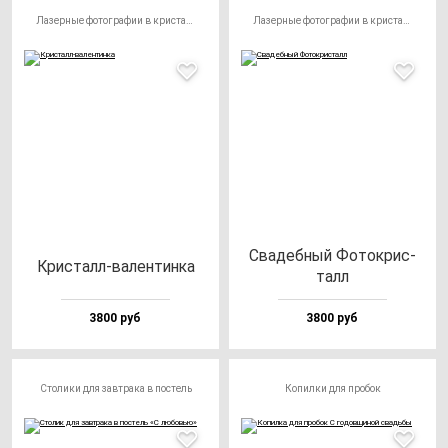
Лазерные фотографии в кристалле
Лазерные фотографии в кристалле
Сва­деб­ный Фоток­рис­
Крис­талл-ва­лен­тин­ка
талл
3800 руб
3800 руб
Столики для завтрака в постель
Копилки для пробок