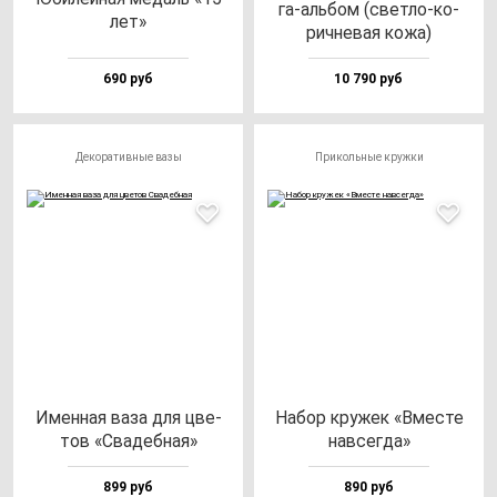
га-аль­бом (свет­ло-ко­
лет»
рич­не­вая ко­жа)
690 руб
10 790 руб
Декоративные вазы
Прикольные кружки
Имен­ная ва­за для цве­
Набор кру­жек «Вмес­те
тов «Сва­деб­ная»
нав­сег­да»
899 руб
890 руб