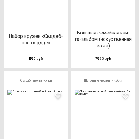
Боль­шая се­мей­ная кни­
Набор кру­жек «Сва­деб­
га-аль­бом (ис­кус­твен­ная
ное сер­дце»
ко­жа)
890 руб
7990 руб
Свадебные статуэтки
Шуточные медали и кубки