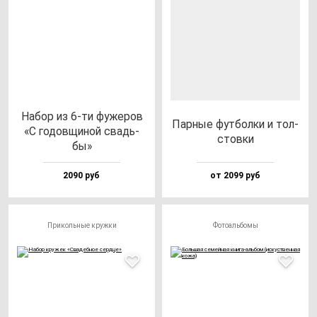
Набор из 6-ти фу­же­ров
Пар­ные фут­бол­ки и тол­
«С го­дов­щи­ной свадь­
стов­ки
бы»
2090 руб
от 2099 руб
Прикольные кружки
Фотоальбомы