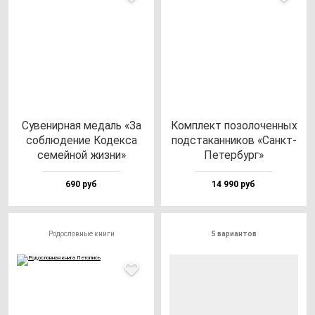
Суве­нир­ная ме­даль «За
Ком­плект по­зо­ло­чен­ных
соб­лю­де­ние Кодек­са
под­ста­кан­ни­ков «Санкт-
се­мей­ной жиз­ни»
Петер­бург»
690 руб
14 990 руб
Родословные книги
5 вариантов