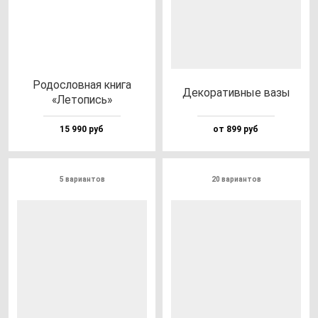
Родос­лов­ная кни­га
Деко­ра­тив­ные ва­зы
«Лето­пись»
15 990 руб
от 899 руб
5 вариантов
20 вариантов