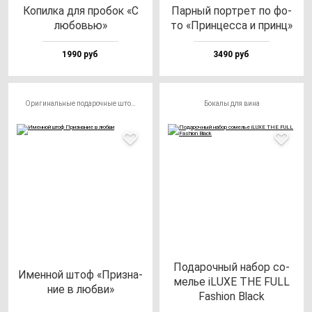
Копил­ка для про­бок «С
Пар­ный пор­трет по фо­
лю­бовью»
то «Прин­цес­са и принц»
1990 руб
3490 руб
Оригинальные подарочные штофы
Бокалы для вина
Пода­роч­ный на­бор со­
Имен­ной штоф «Приз­на­
мелье iLUXE THE FULL
ние в люб­ви»
Fas­hi­on Black