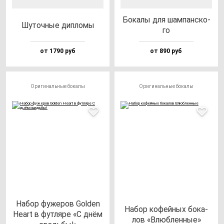
Бока­лы для шам­пан­ско­
Шуточ­ные дип­ло­мы
го
от 1790 руб
от 890 руб
Оригинальные бокалы
Оригинальные бокалы
Набор фу­же­ров Gol­den
Набор ко­фей­ных бо­ка­
Heart в фут­ля­ре «С днём
лов «Влюб­лен­ные»