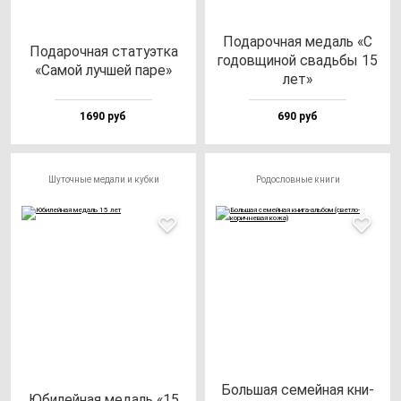
Пода­роч­ная ме­даль «С
Пода­роч­ная ста­ту­эт­ка
го­дов­щи­ной свадь­бы 15
«Самой луч­шей па­ре»
лет»
1690 руб
690 руб
Шуточные медали и кубки
Родословные книги
Боль­шая се­мей­ная кни­
Юби­лей­ная ме­даль «15