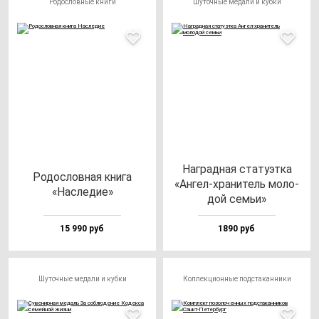
Родословные книги
Шуточные медали и кубки
Наг­рад­ная ста­ту­эт­ка
Родос­лов­ная кни­га
«Ангел-хра­ни­тель мо­ло­
«Нас­ле­дие»
дой семьи»
15 990 руб
1890 руб
Шуточные медали и кубки
Коллекционные подстаканники