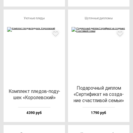
Уютные пледы
Шуточные дипломы
Пода­роч­ный дип­лом
Ком­плект пле­дов-по­ду­
«Сер­ти­фи­кат на соз­да­
шек «Коро­лев­ский»
ние счас­тли­вой семьи»
4390 руб
1790 руб