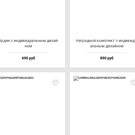
рден с ин­ди­ви­ду­аль­ным ди­зай­
Наг­рад­ной ком­плект с ин­ди­ви­д
ном
аль­ным ди­зай­ном
690 руб
890 руб