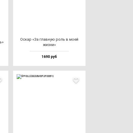
Оскар «За глав­ную роль в моей
ь»
жиз­ни»
1690 руб