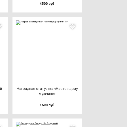
4500 руб
й­
Наг­рад­ная ста­ту­эт­ка «Нас­то­яще­му
муж­чи­не»
1690 руб