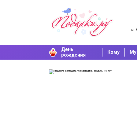
от 
День
Кому
Му
рождения