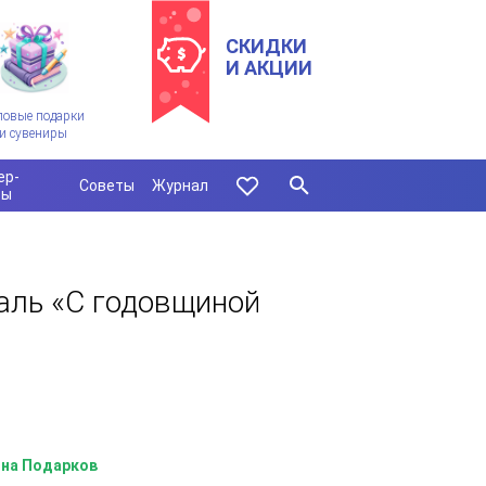
СКИДКИ
И АКЦИИ
ловые подарки
и сувениры
ер-
Советы
Журнал
сы
аль «С годовщиной
на Подарков