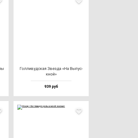
­лы
Гол­ли­вуд­ская Звез­да «На Выпус­
кной»
939 руб