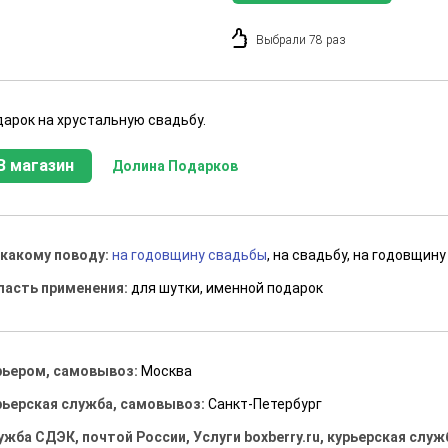
Выбрали 78 раз
дарок на хрустальную свадьбу.
В магазин
Долина Подарков
 какому поводу:
на годовщину свадьбы
, на свадьбу, на годовщину
ласть применения:
для шутки, именной подарок
рьером, самовывоз:
Москва
рьерская служба, самовывоз:
Санкт-Петербург
ужба СДЭК, почтой России, Услуги boxberry.ru, курьерская служ