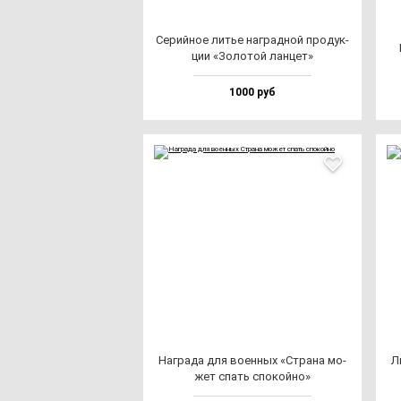
Серий­ное литье наг­рад­ной про­дук­
ции «Золо­той лан­цет»
1000 руб
Наг­ра­да для во­ен­ных «Стра­на мо­
Л
жет спать спо­кой­но»