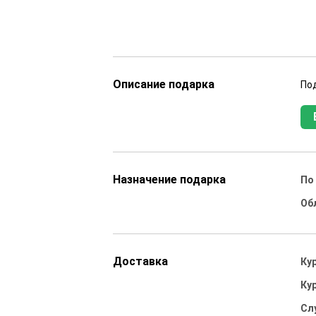
Описание подарка
По
Назначение подарка
По
Об
Доставка
Ку
Ку
Сл