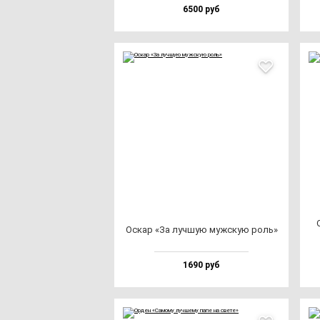
6500 руб
Оскар «За луч­шую муж­скую роль»
1690 руб