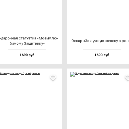
да­роч­ная ста­ту­эт­ка «Моему лю­
Оскар «За луч­шую жен­скую рол
би­мо­му Защит­ни­ку»
1690 руб
1690 руб