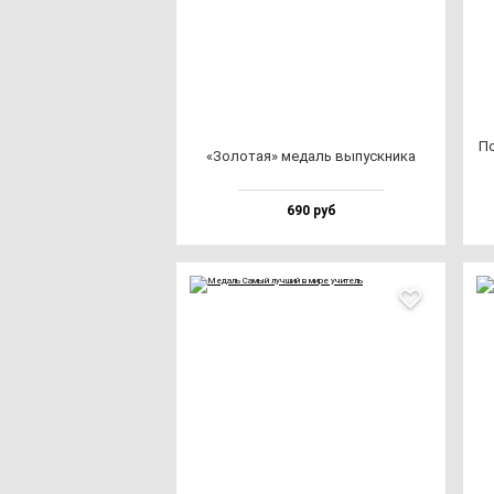
По
«Золо­тая» ме­даль вы­пус­кни­ка
690 руб