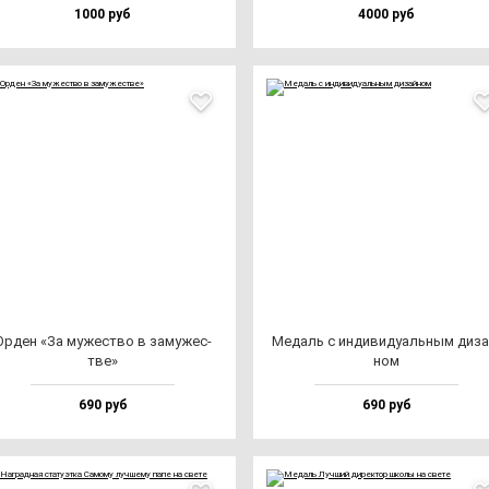
1000 руб
4000 руб
Орден «За му­жес­тво в за­му­жес­
Медаль с ин­ди­ви­ду­аль­ным ди­за
тве»
ном
690 руб
690 руб