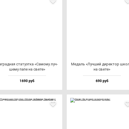
г­рад­ная ста­ту­эт­ка «Само­му луч­
Медаль «Луч­ший ди­рек­тор шко
ше­му па­пе на све­те»
на све­те»
1690 руб
690 руб