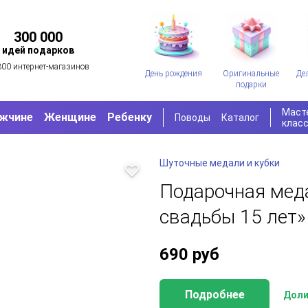
300 000
идей подарков
300 интернет-магазинов
День рождения
Оригинальные
Де
подарки
Маст
жчине
Женщине
Ребенку
Поводы
Каталог
клас
Шуточные медали и кубки
Подарочная мед
свадьбы 15 лет»
690
руб
Подробнее
Доли