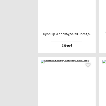
О
Суве­нир «Гол­ли­вуд­ская Звез­да»
939 руб