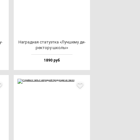
у­
Наг­рад­ная ста­ту­эт­ка «Луч­ше­му ди­
рек­то­ру шко­лы»
1890 руб