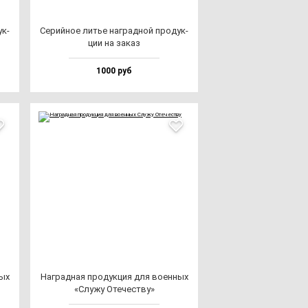
ук­
Серий­ное литье наг­рад­ной про­дук­
ции на за­каз
1000 руб
ных
Наг­рад­ная про­дук­ция для во­ен­ных
«Слу­жу Оте­чес­тву»