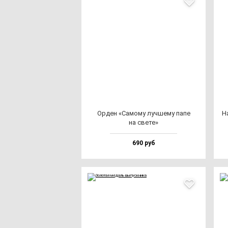
Орден «Само­му луч­ше­му па­пе
На
на све­те»
690 руб