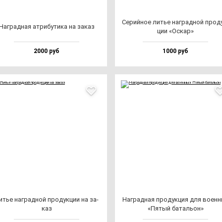
Серий­ное литье наг­рад­ной про­д
Наг­рад­ная ат­ри­бу­ти­ка на за­каз
ции «Оскар»
2000 руб
1000 руб
итье наг­рад­ной про­дук­ции на за­
Наг­рад­ная про­дук­ция для во­ен­
каз
«Пятый ба­таль­он»