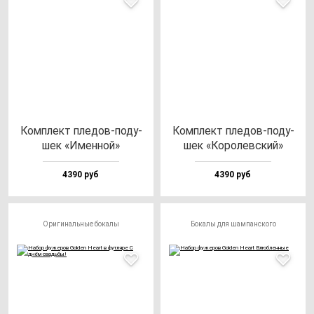
Ком­плект пле­дов-по­ду­
Ком­плект пле­дов-по­ду­
шек «Имен­ной»
шек «Коро­лев­ский»
4390 руб
4390 руб
Оригинальные бокалы
Бокалы для шампанского