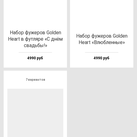
Набор фу­же­ров Gol­den
Набор фу­же­ров Gol­den
Heart в фут­ля­ре «С днём
Heart «Влюб­лен­ные»
свадь­бы!»
4990 руб
4990 руб
7 вариантов