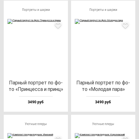
Портреты и шаржи
Портреты и шаржи
Пар­ный пор­трет по фо­
Пар­ный пор­трет по фо­
то «Прин­цес­са и принц»
то «Моло­дая па­ра»
3490 руб
3490 руб
Уютные пледы
Уютные пледы