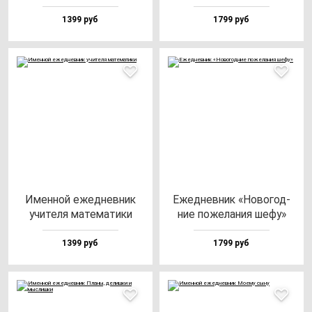
1399 руб
1799 руб
Имен­ной ежед­нев­ник
Ежед­нев­ник «Ново­год­
учи­те­ля ма­те­ма­ти­ки
ние по­же­ла­ния ше­фу»
1399 руб
1799 руб