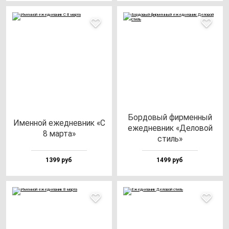
Бор­до­вый фир­мен­ный
Имен­ной ежед­нев­ник «С
ежед­нев­ник «Дело­вой
8 мар­та»
стиль»
1399 руб
1499 руб