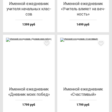
Имен­ной ежед­нев­ник
Имен­ной ежед­нев­ник
учи­те­ля на­чаль­ных клас­
«Учи­тель вли­яет на веч­
сов
ность»
1399 руб
1499 руб
Имен­ной ежед­нев­ник
Имен­ной ежед­нев­ник
«Днев­ник мо­их по­бед»
«Счас­тли­вый»
1799 руб
1799 руб