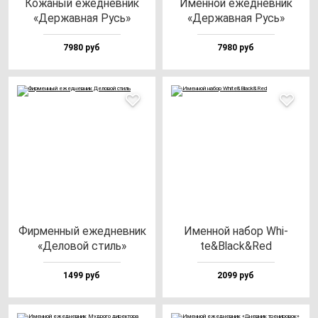
Кожа­ный ежед­нев­ник
Имен­ной ежед­нев­ник
«Дер­жав­ная Русь»
«Дер­жав­ная Русь»
7980 руб
7980 руб
Фир­мен­ный ежед­нев­ник
Имен­ной на­бор Whi­
«Дело­вой стиль»
te&Black&Red
1499 руб
2099 руб