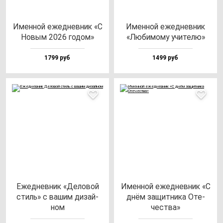
Имен­ной ежед­нев­ник «С
Имен­ной ежед­нев­ник
Новым 2026 го­дом»
«Люби­мо­му учи­те­лю»
1799 руб
1499 руб
Ежед­нев­ник «Дело­вой
Имен­ной ежед­нев­ник «С
стиль» с ва­шим ди­зай­
днём за­щит­ни­ка Оте­
ном
чес­тва»