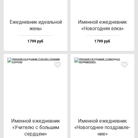
Ежед­нев­ник иде­аль­ной
Имен­ной ежед­нев­ник
же­ны
«Ново­год­няя ёл­ка»
1799 руб
1799 руб
Имен­ной ежед­нев­ник
Имен­ной ежед­нев­ник
«Учи­те­лю с боль­шим
«Ново­год­нее поз­драв­ле­
сер­дцем»
ние»