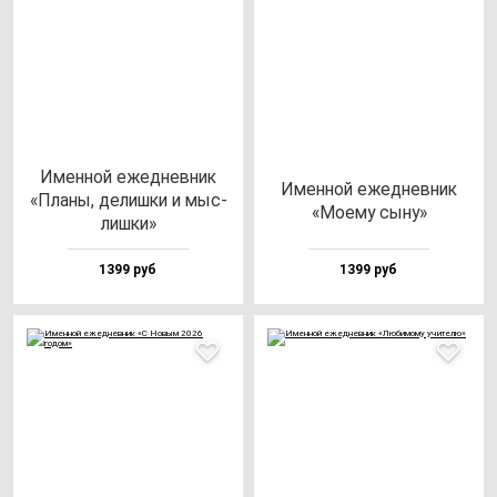
Имен­ной ежед­нев­ник
Имен­ной ежед­нев­ник
«Пла­ны, де­лиш­ки и мыс­
«Моему сы­ну»
лиш­ки»
1399 руб
1399 руб