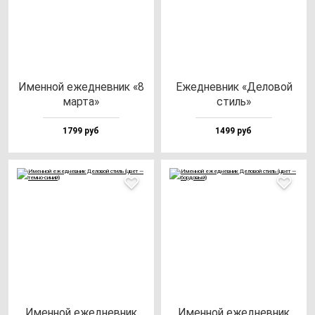
Имен­ной ежед­нев­ник «8
Ежед­нев­ник «Дело­вой
мар­та»
стиль»
1799 руб
1499 руб
Имен­ной ежед­нев­ник
Имен­ной ежед­нев­ник