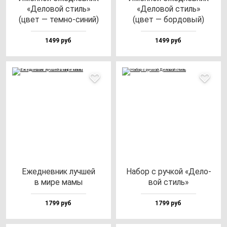
«Дело­вой стиль»
«Дело­вой стиль»
(цвет — тем­но-си­ний)
(цвет — бор­до­вый)
1499 руб
1499 руб
Ежед­нев­ник луч­шей
Набор с руч­кой «Дело­
в ми­ре ма­мы
вой стиль»
1799 руб
1799 руб