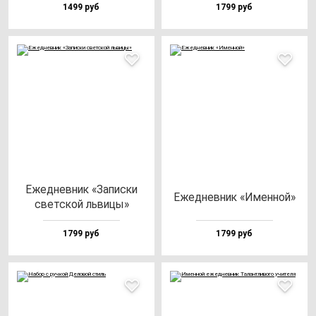
1499 руб
1799 руб
Ежед­нев­ник «Запис­ки
Ежед­нев­ник «Имен­ной»
свет­ской ль­ви­цы»
1799 руб
1799 руб