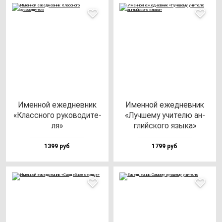
Имен­ной ежед­нев­ник
Имен­ной ежед­нев­ник
«Клас­сно­го ру­ко­во­ди­те­
«Луч­ше­му учи­те­лю ан­
ля»
глий­ско­го язы­ка»
1399 руб
1799 руб