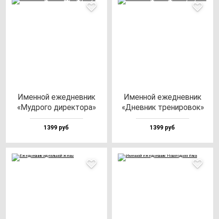
Имен­ной ежед­нев­ник
Имен­ной ежед­нев­ник
«Муд­ро­го ди­рек­то­ра»
«Днев­ник тре­ни­ро­вок»
1399 руб
1399 руб