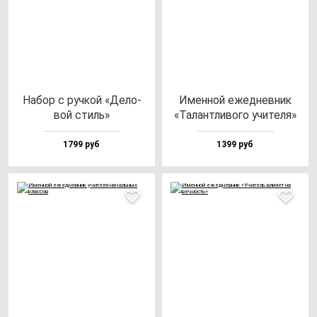
Набор с руч­кой «Дело­
Имен­ной ежед­нев­ник
вой стиль»
«Талан­тли­во­го учи­те­ля»
1799 руб
1399 руб