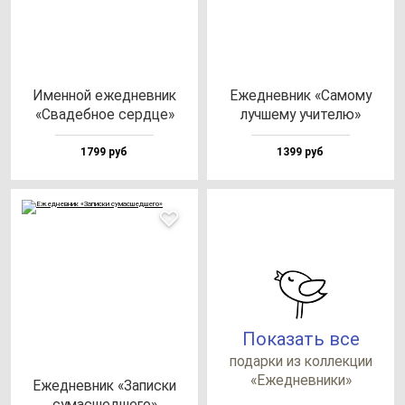
Имен­ной ежед­нев­ник
Ежед­нев­ник «Само­му
«Сва­деб­ное сер­дце»
луч­ше­му учи­те­лю»
1799 руб
1399 руб
Показать все
по­дар­ки из кол­лек­ции
«Ежед­нев­ни­ки»
Ежед­нев­ник «Запис­ки
су­мас­шед­ше­го»