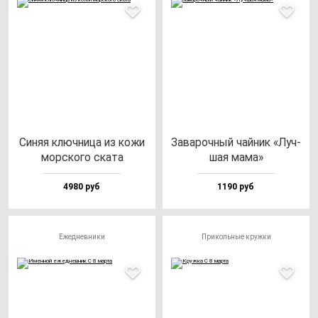
Синяя ключ­ни­ца из ко­жи
Зава­роч­ный чай­ник «Луч­
мор­ско­го ска­та
шая ма­ма»
4980 руб
1190 руб
Ежедневники
Прикольные кружки