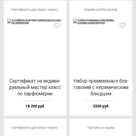
Сертификаты для самых творческих личностей
Индийские благовония
Сер­ти­фи­кат на ин­ди­ви­
Набор пре­ми­аль­ных бла­
ду­аль­ный мас­тер класс
го­во­ний с ке­ра­ми­чес­ким
по пар­фю­ме­рии
блюд­цем
18 200 руб
2500 руб
Сертификаты для самых творческих личностей
Портреты и шаржи