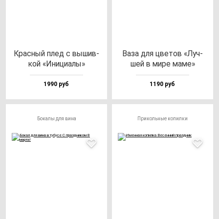
Крас­ный плед с вы­шив­
Ваза для цве­тов «Луч­
кой «Ини­ци­алы»
шей в ми­ре ма­ме»
1990 руб
1190 руб
Бокалы для вина
Прикольные копилки