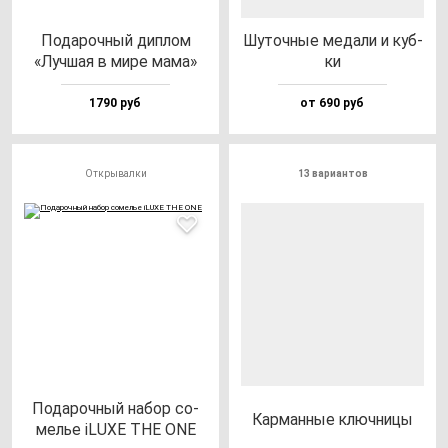
Пода­роч­ный дип­лом
Шуточ­ные ме­да­ли и куб­
«Луч­шая в ми­ре ма­ма»
ки
1790 руб
от 690 руб
Открывалки
13 вариантов
Пода­роч­ный на­бор со­
Кар­ман­ные ключ­ни­цы
мелье iLUXE THE ONE