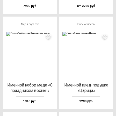
7900 руб
от 2280 руб
Мёд в подарок
Уютные пледы
Имен­ной на­бор ме­да «С
Имен­ной плед-по­душ­ка
праз­дни­ком вес­ны!»
«Цари­ца»
1340 руб
2290 руб