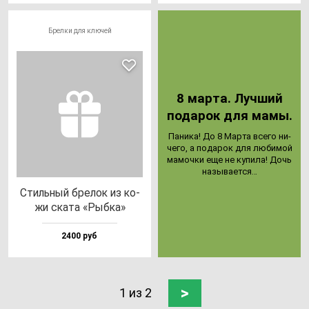
Брелки для ключей
8 мар­та. Луч­ший
по­да­рок для ма­мы.
Пани­ка! До 8 Мар­та все­го ни­
че­го, а по­да­рок для лю­би­мой
ма­моч­ки еще не ку­пи­ла! Дочь
на­зы­ва­ет­ся…
Стиль­ный бре­лок из ко­
жи ска­та «Рыб­ка»
2400 руб
>
1 из 2