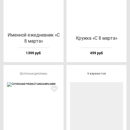
Имен­ной ежед­нев­ник «С
Круж­ка «С 8 мар­та»
8 мар­та»
1399 руб
499 руб
Шуточные дипломы
6 вариантов