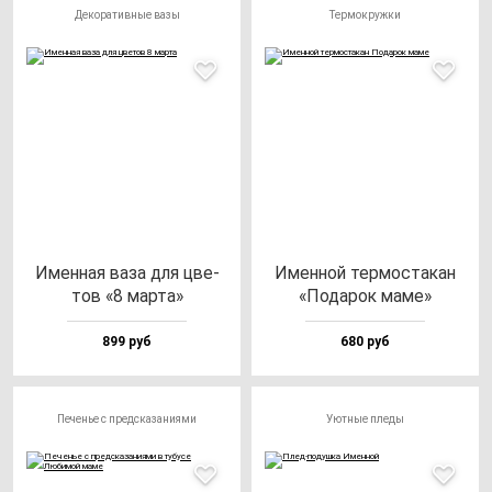
Декоративные вазы
Термокружки
Имен­ная ва­за для цве­
Имен­ной тер­мос­та­кан
тов «8 мар­та»
«Пода­рок ма­ме»
899 руб
680 руб
Печенье с предсказаниями
Уютные пледы