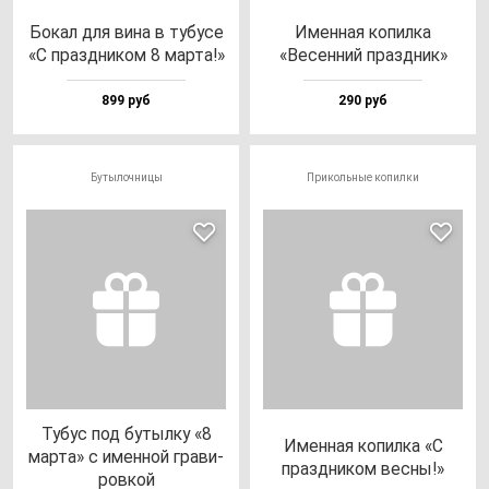
Бокал для ви­на в ту­бу­се
Имен­ная ко­пил­ка
«С праз­дни­ком 8 мар­та!»
«Весен­ний праз­дник»
899 руб
290 руб
Бутылочницы
Прикольные копилки
Тубус под бу­тыл­ку «8
Имен­ная ко­пил­ка «С
мар­та» с имен­ной гра­ви­
праз­дни­ком вес­ны!»
ров­кой