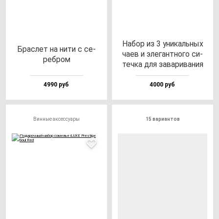
Набор из 3 уни­каль­ных
Брас­лет на ни­ти с се­
ча­ев и эле­ган­тно­го си­
реб­ром
теч­ка для за­ва­ри­ва­ния
4990 руб
4000 руб
Винные аксессуары
15 вариантов