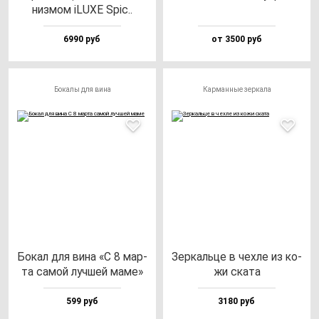
низ­мом iLUXE Spic..
6990 руб
от 3500 руб
Бокалы для вина
Карманные зеркала
Бокал для ви­на «С 8 мар­
Зер­каль­це в чех­ле из ко­
та са­мой луч­шей ма­ме»
жи ска­та
599 руб
3180 руб