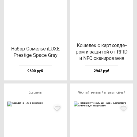
Коше­лек с кар­тхол­де­
Набор Сомелье iLUXE
ром и за­щи­той от RFID
Pres­ti­ge Spa­ce Gray
и NFC ска­ни­ро­ва­ния
9600 руб
2942 руб
Браслеты
Чёрный, зелёный и травяной чай