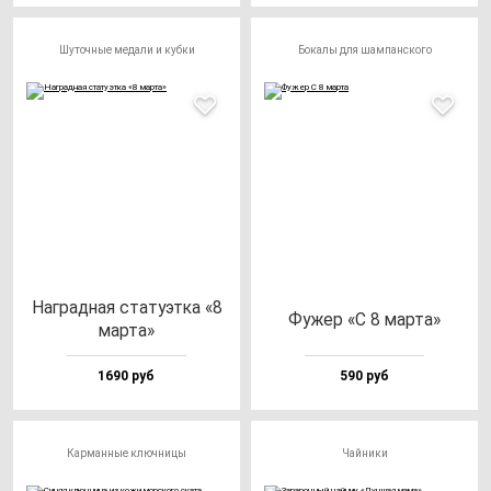
Шуточные медали и кубки
Бокалы для шампанского
Наг­рад­ная ста­ту­эт­ка «8
Фужер «С 8 мар­та»
мар­та»
1690 руб
590 руб
Карманные ключницы
Чайники