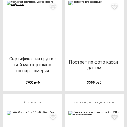
Сер­ти­фи­кат на груп­по­
Пор­трет по фо­то ка­ран­
вой мас­тер класс
да­шом
по пар­фю­ме­рии
5700 руб
3500 руб
Открывалки
Визитницы, картхолдеры и кредитницы