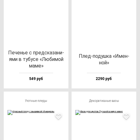
Печенье с пред­ска­за­ни­
Плед-по­душ­ка «Имен­
ями в ту­бу­се «Люби­мой
ной»
ма­ме»
549 руб
2290 руб
Уютные пледы
Декоративные вазы