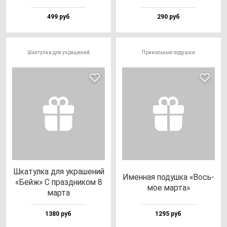
499 руб
290 руб
Шкатулки для украшений
Прикольные подушки
Шка­тул­ка для ук­ра­ше­ний
Имен­ная по­душ­ка «Вось­
«Бейж» С праз­дни­ком 8
мое мар­та»
мар­та
1380 руб
1295 руб