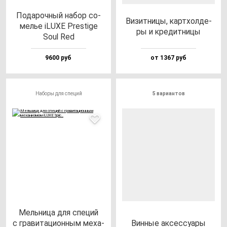
Пода­роч­ный на­бор со­
Визит­ни­цы, кар­тхол­де­
мелье iLUXE Pres­ti­ge
ры и кре­дит­ни­цы
Soul Red
9600 руб
от 1367 руб
Наборы для специй
5 вариантов
Мель­ни­ца для спе­ций
с гра­ви­та­ци­он­ным ме­ха­
Вин­ные ак­сес­су­ары