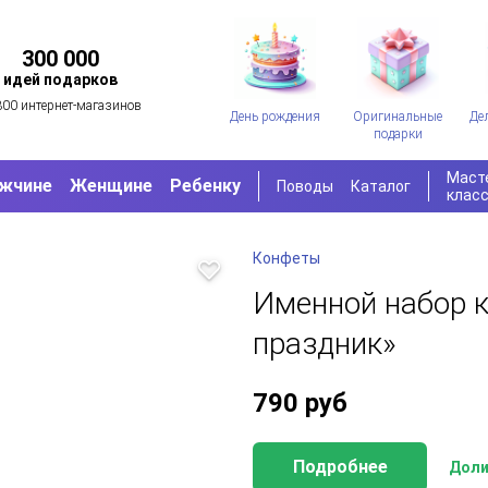
300 000
идей подарков
300 интернет-магазинов
День рождения
Оригинальные
Де
подарки
Маст
жчине
Женщине
Ребенку
Поводы
Каталог
клас
Конфеты
Именной набор 
праздник»
790
руб
Подробнее
Доли