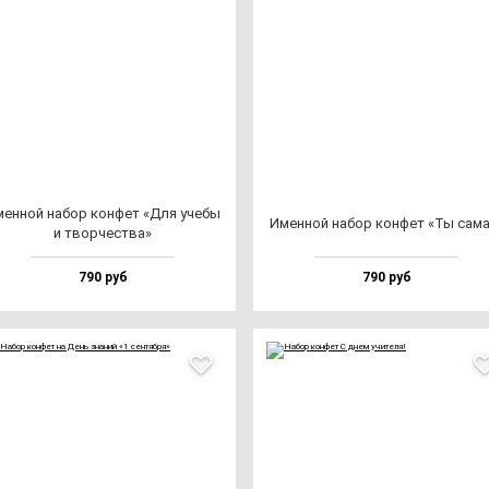
ен­ной на­бор кон­фет «Для уче­бы
Имен­ной на­бор кон­фет «Ты са­м
и твор­чес­тва»
790 руб
790 руб