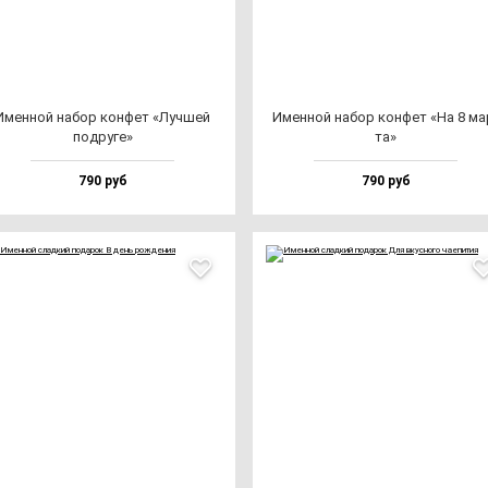
Имен­ной на­бор кон­фет «Луч­шей
Имен­ной на­бор кон­фет «На 8 ма
под­ру­ге»
та»
790 руб
790 руб