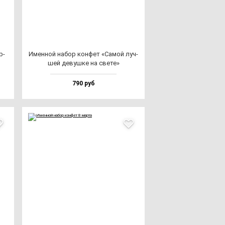
р­
Имен­ной на­бор кон­фет «Самой луч­
шей де­вуш­ке на све­те»
790 руб