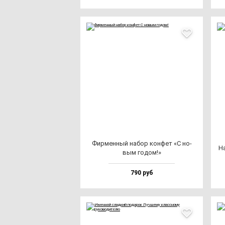
Фир­мен­ный на­бор кон­фет «С но­
На
вым го­дом!»
790 руб