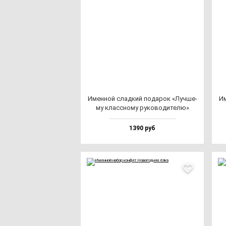
Имен­ной слад­кий по­да­рок «Луч­ше­
Им
му клас­сно­му ру­ко­во­ди­те­лю»
1390 руб