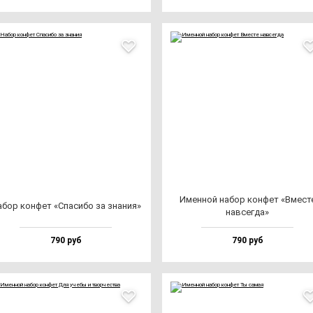
Имен­ной на­бор кон­фет «Вмес­т
бор кон­фет «Спа­си­бо за зна­ния»
нав­сег­да»
790 руб
790 руб