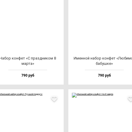
Набор кон­фет «С праз­дни­ком 8
Имен­ной на­бор кон­фет «Люби­м
мар­та»
ба­буш­ке»
790 руб
790 руб