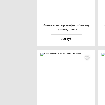
Имен­ной на­бор кон­фет «Само­му
луч­ше­му па­пе»
790 руб