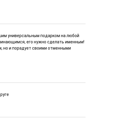
чшим универсальным подарком на любой
оминающимся, его нужно сделать именным!
м, но и порадует своими отменными
друге