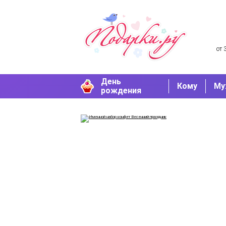
от 
День
Кому
Му
рождения