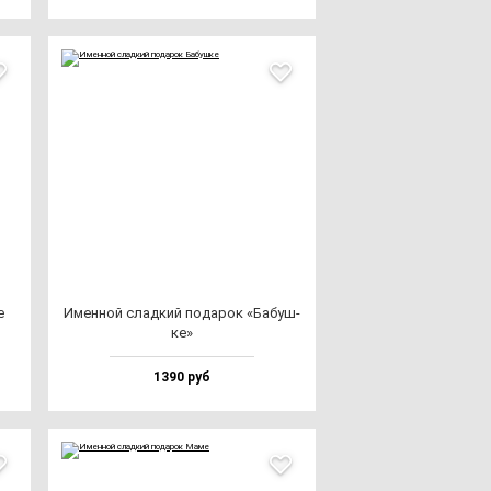
е
Имен­ной слад­кий по­да­рок «Бабуш­
ке»
1390 руб