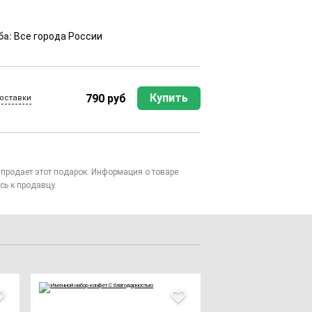
ба:
Все города России
Купить
790 руб
оставки
то продает этот подарок. Информация о товаре
сь к продавцу.