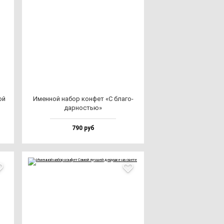
ой
Имен­ной на­бор кон­фет «С бла­го­
дар­ностью»
790 руб