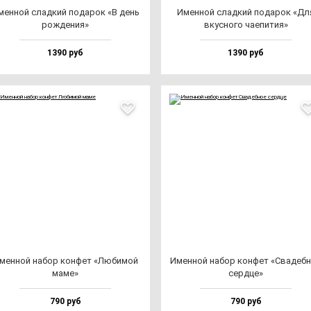
ен­ной слад­кий по­да­рок «В день
Имен­ной слад­кий по­да­рок «Дл
рож­де­ния»
вкус­но­го ча­епи­тия»
1390 руб
1390 руб
мен­ной на­бор кон­фет «Люби­мой
Имен­ной на­бор кон­фет «Сва­деб­
ма­ме»
сер­дце»
790 руб
790 руб