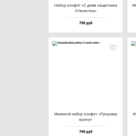
Набор кон­фет «С днём за­щит­ни­ка
Им
Оте­чес­тва»
790 руб
Имен­ной на­бор кон­фет «Луч­ше­му
И
вра­чу»
790 руб