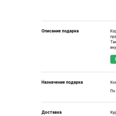
Описание подарка
Ко
пр
Та
вк
Назначение подарка
Ко
По
Доставка
Ку