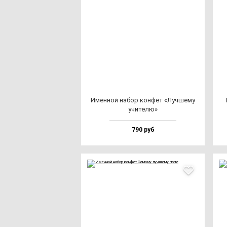
Имен­ной на­бор кон­фет «Луч­ше­му
учи­те­лю»
790 руб