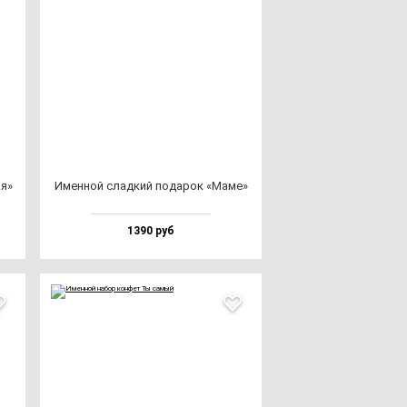
ая»
Имен­ной слад­кий по­да­рок «Маме»
1390 руб