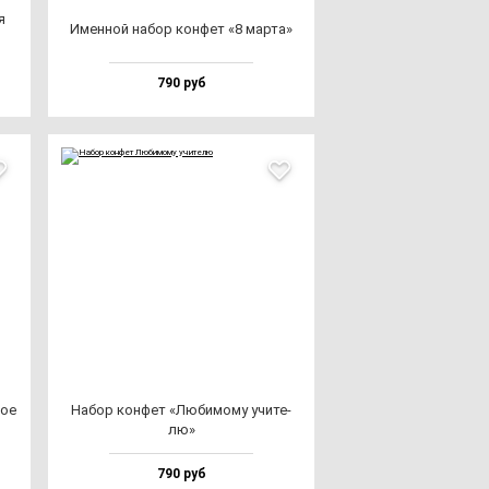
я
Имен­ной на­бор кон­фет «8 мар­та»
790 руб
ное
Набор кон­фет «Люби­мо­му учи­те­
лю»
790 руб