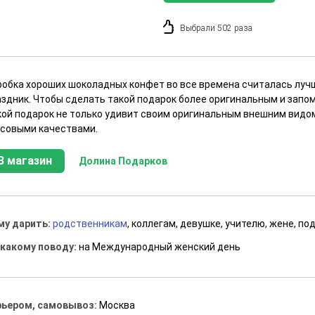
Выбрали 502 раза
робка хороших шоколадных конфет во все времена считалась лу
аздник. Чтобы сделать такой подарок более оригинальным и зап
кой подарок не только удивит своим оригинальным внешним видо
усовыми качествами.
В магазин
Долина Подарков
му дарить:
родственникам
, коллегам, девушке, учителю, жене, по
 какому поводу:
на Международный женский день
рьером, самовывоз:
Москва