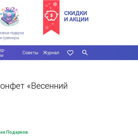
СКИДКИ
И АКЦИИ
ловые подарки
и сувениры
ер-
Советы
Журнал
сы
конфет «Весенний
на Подарков