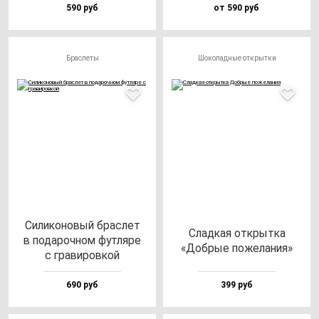
590 руб
от 590 руб
Браслеты
Шоколадные открытки
Сили­ко­но­вый брас­лет
Слад­кая от­крыт­ка
в по­да­роч­ном фут­ля­ре
«Доб­рые по­же­ла­ния»
с гра­ви­ров­кой
690 руб
399 руб