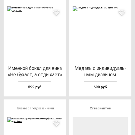
Имен­ной бо­кал для ви­на
Медаль с ин­ди­ви­ду­аль­
«Не бу­ха­ет, а от­ды­ха­ет»
ным ди­зай­ном
599 руб
690 руб
Печенье с предсказаниями
27 вариантов