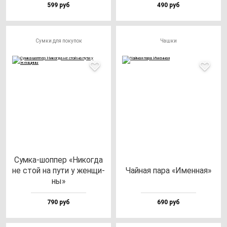
599 руб
490 руб
Сумки для покупок
Чашки
Сум­ка-шоп­пер «Никог­да
не стой на пу­ти у жен­щи­
Чай­ная па­ра «Имен­ная»
ны»
790 руб
690 руб