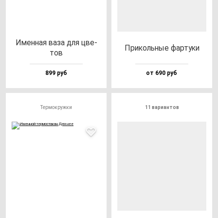
Имен­ная ва­за для цве­
При­коль­ные фар­ту­ки
тов
899 руб
от 690 руб
Термокружки
11 вариантов