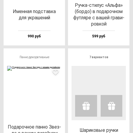
Руч­ка-сти­лус «Аль­фа»
Имен­ная под­став­ка
(бор­до) в по­да­роч­ном
для ук­ра­ше­ний
фут­ля­ре с ва­шей гра­ви­
ров­кой
990 руб
599 руб
Панно декоративные
7 вариантов
Пода­роч­ное пан­но Звез­
Шари­ко­вые руч­ки