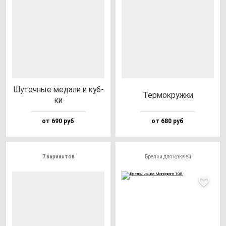
Шуточ­ные ме­да­ли и куб­
Тер­мок­руж­ки
ки
от 690 руб
от 680 руб
7 вариантов
Брелки для ключей