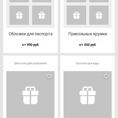
Облож­ки для пас­пор­та
При­коль­ные круж­ки
от 990 руб
от 450 руб
Шкатулки для украшений
Бутылки для воды