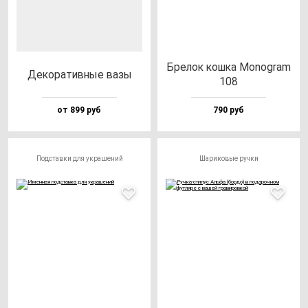
Бре­лок кош­ка Monog­ram
Деко­ра­тив­ные ва­зы
108
от 899 руб
790 руб
Подставки для украшений
Шариковые ручки