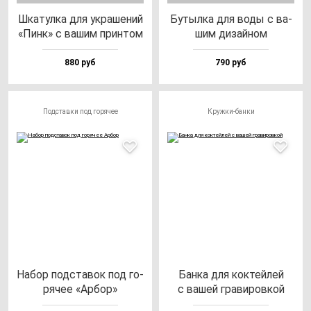
Шка­тул­ка для ук­ра­ше­ний
Бутыл­ка для во­ды с ва­
«Пинк» с ва­шим прин­том
шим ди­зай­ном
880 руб
790 руб
Подставки под горячее
Кружки-банки
Набор под­ста­вок под го­
Бан­ка для кок­тей­лей
ря­чее «Арбор»
с ва­шей гра­ви­ров­кой