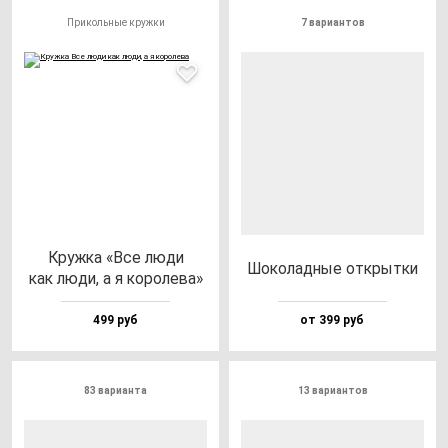
Прикольные кружки
7 вариантов
Круж­ка «Все лю­ди
Шоко­лад­ные от­крыт­ки
как лю­ди, а я ко­ро­ле­ва»
499 руб
от 399 руб
83 варианта
13 вариантов