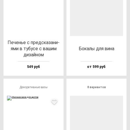
Печенье с пред­ска­за­ни­
ями в ту­бу­се с ва­шим
Бока­лы для ви­на
ди­зай­ном
549 руб
от 599 руб
Декоративные вазы
8 вариантов