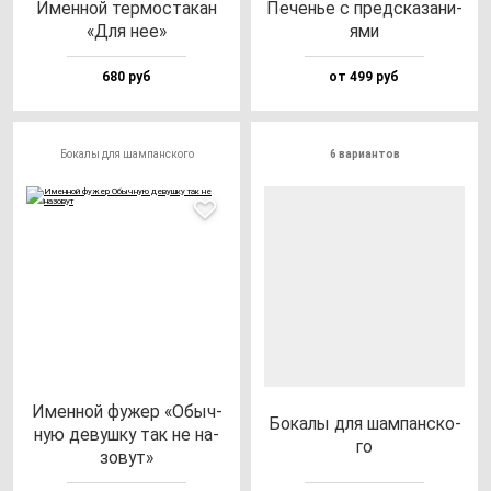
Имен­ной тер­мос­та­кан
Печенье с пред­ска­за­ни­
«Для нее»
ями
680 руб
от 499 руб
Бокалы для шампанского
6 вариантов
Имен­ной фу­жер «Обыч­
Бока­лы для шам­пан­ско­
ную де­вуш­ку так не на­
го
зо­вут»