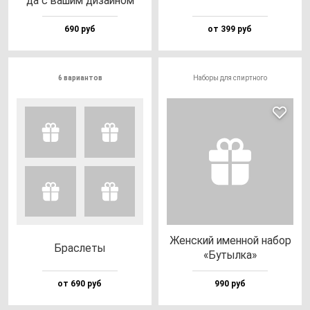
да с ва­шим ди­зай­ном
690 руб
от 399 руб
6 вариантов
Наборы для спиртного
Жен­ский имен­ной на­бор
Брас­ле­ты
«Бутыл­ка»
от 690 руб
990 руб