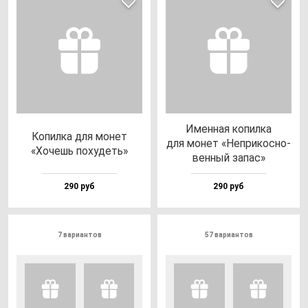
Имен­ная ко­пил­ка
Копил­ка для мо­нет
для мо­нет «Неп­ри­кос­но­
«Хочешь по­ху­деть»
вен­ный за­пас»
290 руб
290 руб
7 вариантов
57 вариантов