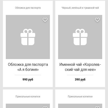
Обложки для паспорта
Чёрный, зелёный и травяной чай
Облож­ка для пас­пор­та
Имен­ной чай «Коро­лев­
«А я бо­ги­ня»
ский чай для нее»
990 руб
390 руб
Прикольные копилки
Прикольные копилки