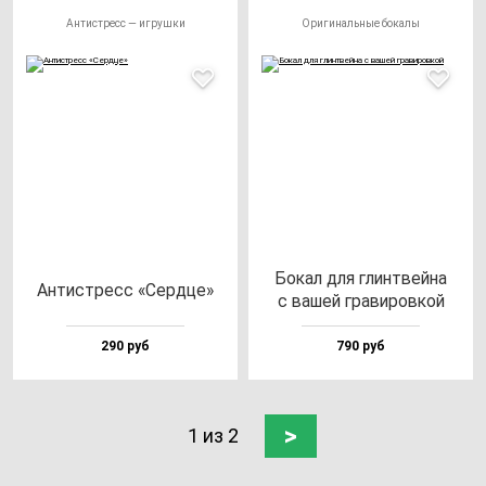
Антистресс — игрушки
Оригинальные бокалы
Бокал для глин­твей­на
Антис­тресс «Сер­дце»
с ва­шей гра­ви­ров­кой
290 руб
790 руб
>
1 из 2