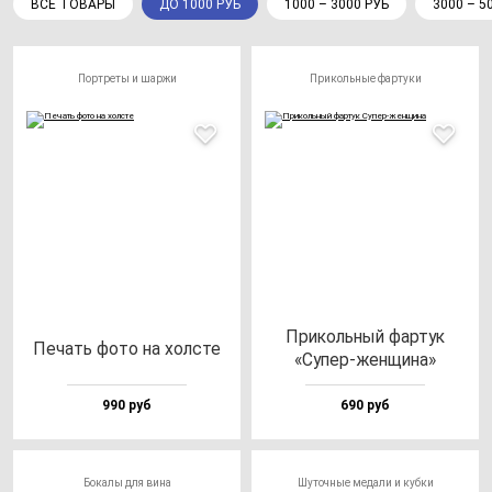
ВСЕ ТОВАРЫ
ДО 1000 РУБ
1000 – 3000 РУБ
3000 – 5
Портреты и шаржи
Прикольные фартуки
При­коль­ный фар­тук
Печать фо­то на хол­сте
«Супер-жен­щи­на»
990 руб
690 руб
Бокалы для вина
Шуточные медали и кубки