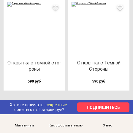
Открыт­ка с тём­ной сто­
Открыт­ка с Тём­ной
ро­ны
Сто­ро­ны
590 руб
590 руб
Хотите получать
секретные
ПОДПИШИТЕСЬ
советы от «Подарки.ру»?
Магазинам
Как оформить заказ
О нас