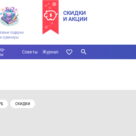
СКИДКИ
И АКЦИИ
ловые подарки
и сувениры
ер-
Советы
Журнал
сы
УБ
СКИДКИ