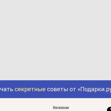
учать
секретные
советы от «Подарки.р
Магазинам