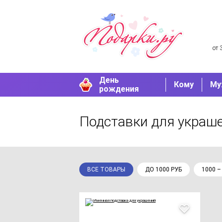
от 
День
Кому
Му
рождения
Подставки для украш
ВСЕ ТОВАРЫ
ДО 1000 РУБ
1000 –