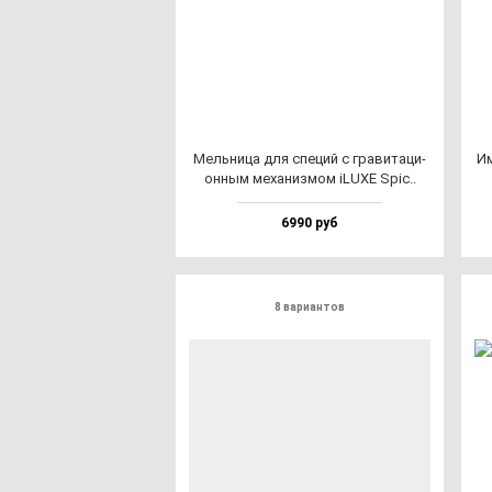
Мель­ни­ца для спе­ций с гра­ви­та­ци­
Им
он­ным ме­ха­низ­мом iLUXE Spic..
6990 руб
8 вариантов