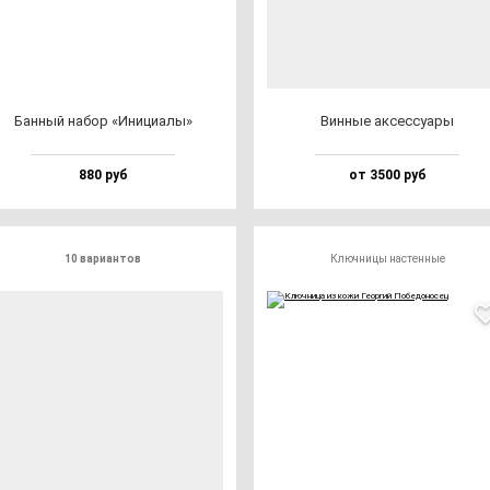
Бан­ный на­бор «Ини­ци­алы»
Вин­ные ак­сес­су­ары
880 руб
от 3500 руб
10 вариантов
Ключницы настенные