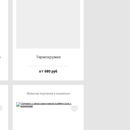
»
Тер­мок­руж­ки
от 680 руб
Мужские портмоне и кошельки