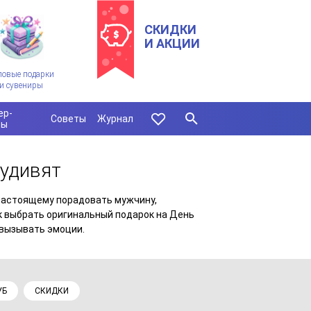
СКИДКИ
И АКЦИИ
ловые подарки
и сувениры
ер-
Советы
Журнал
сы
 удивят
-настоящему порадовать мужчину,
ак выбрать оригинальный подарок на День
 вызывать эмоции.
УБ
СКИДКИ