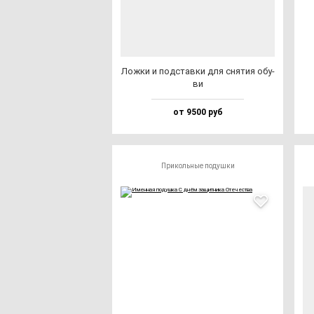
Лож­ки и под­став­ки для сня­тия обу­
ви
от 9500 руб
Прикольные подушки