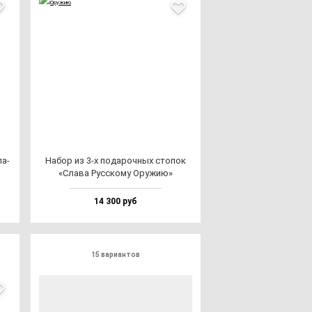
ла­
Набор из 3-х по­да­роч­ных сто­пок
«Сла­ва Рус­ско­му Ору­жию»
14 300 руб
15 вариантов