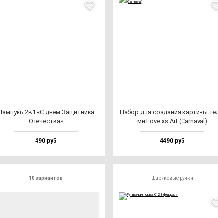
Шам­пунь 2в1 «С днем Защит­ни­ка
Набор для соз­да­ния кар­ти­ны те­
Оте­чес­тва»
ми Love as Art (Car­na­val)
490 руб
4490 руб
10 вариантов
Шариковые ручки