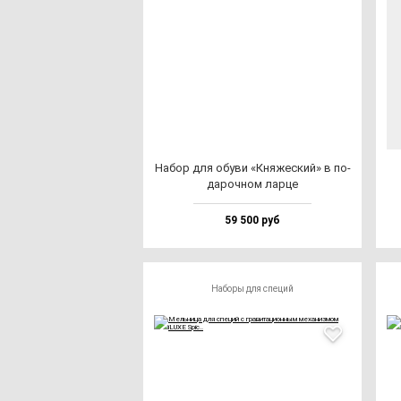
Набор для обу­ви «Кня­жес­кий» в по­
да­роч­ном лар­це
59 500 руб
Наборы для специй