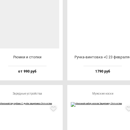
Рюм­ки и стоп­ки
Руч­ка-вин­тов­ка «С 23 фев­ра­ля
от 990 руб
1790 руб
Зарядные устройства
Мужские носки