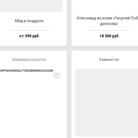
Ключ­ни­ца из ко­жи «Геор­гий Поб
Мёд в по­да­рок
до­но­сец»
от 590 руб
18 300 руб
Шоколадные открытки
8 вариантов