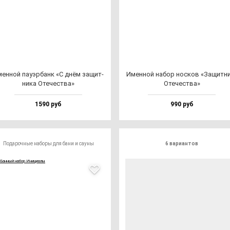
ен­ной па­уэр­банк «С днём за­щит­
Имен­ной на­бор нос­ков «Защит­ни
ни­ка Оте­чес­тва»
Оте­чес­тва»
1590 руб
990 руб
Подарочные наборы для бани и сауны
6 вариантов