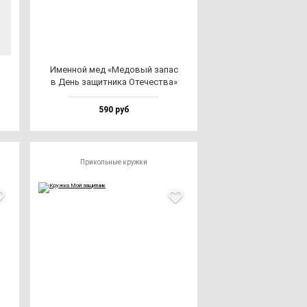
Имен­ной мед «Медо­вый за­пас
в День за­щит­ни­ка Оте­чес­тва»
590 руб
Прикольные кружки