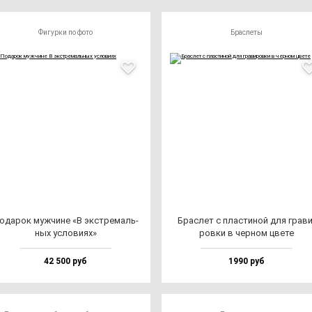
Фигурки по фото
Браслеты
ода­рок муж­чи­не «В экс­тре­маль­
Брас­лет с плас­ти­ной для гра­ви
ных ус­ло­ви­ях»
ров­ки в чер­ном цве­те
42 500 руб
1990 руб