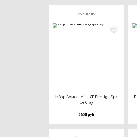
Открывалки
Набор Сомелье iLUXE Pres­ti­ge Spa­
П
ce Gray
9600 руб