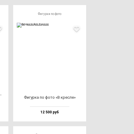
Фигурки по фото
­
Фигур­ка по фо­то «В крес­ле»
12 500 руб