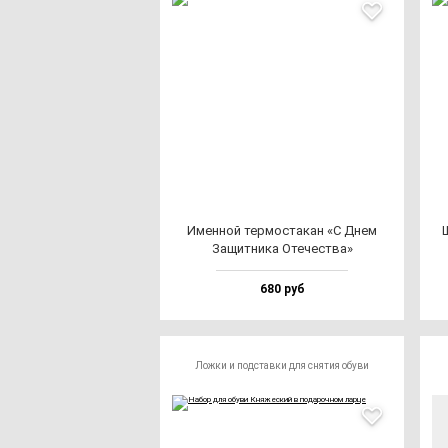
Имен­ной тер­мос­та­кан «С Днем
Защит­ни­ка Оте­чес­тва»
680 руб
Ложки и подставки для снятия обуви