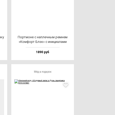
­ку
Пор­тмо­не с нап­леч­ным рем­нем
«Ком­форт Блэк» с ини­ци­ала­ми
1890 руб
Мёд в подарок