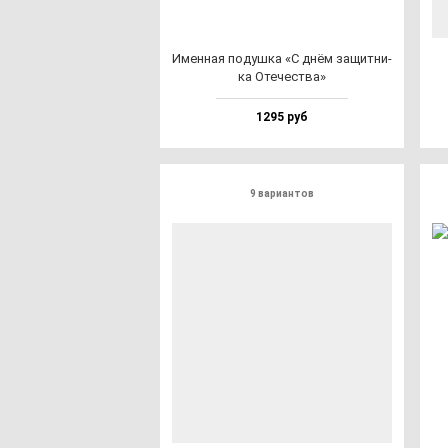
Имен­ная по­душ­ка «С днём за­щит­ни­
ка Оте­чес­тва»
1295 руб
9 вариантов