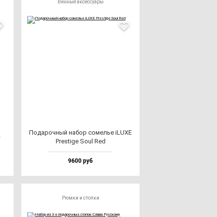
Винные аксессуары
Пода­роч­ный на­бор со­мелье iLUXE
»
Pres­ti­ge Soul Red
9600 руб
Рюмки и стопки