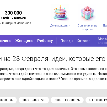
300 000
идей подарков
300 интернет-магазинов
День рождения
Оригинальные
Де
подарки
Маст
жчине
Женщине
Ребенку
Поводы
Каталог
клас
 на 23 Февраля: идеи, которые его
раздник, когда дарят что-то «для галочки». Это возможность по
зать, что вы действительно знаете, чем можно его удивить. Но к
я просто еще одной вещью на полке? Главное правило: он должен
 3000 РУБ
3000 – 5000 РУБ
5000 – 10 000 РУБ
ОТ 10 000 Р