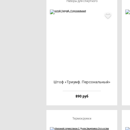
Наборы для спиртного
Штоф «Три­умф. Пер­со­наль­ный»
890 руб
Термокружки