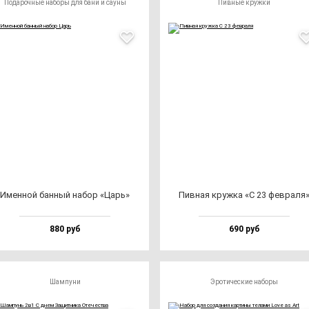
Подарочные наборы для бани и сауны
Пивные кружки
Имен­ной бан­ный на­бор «Царь»
Пив­ная круж­ка «С 23 фев­ра­ля
880 руб
690 руб
Шампуни
Эротические наборы