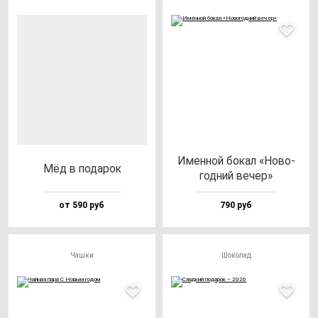
Имен­ной бо­кал «Ново­
Мёд в по­да­рок
год­ний ве­чер»
от 590 руб
790 руб
Чашки
Шоколад