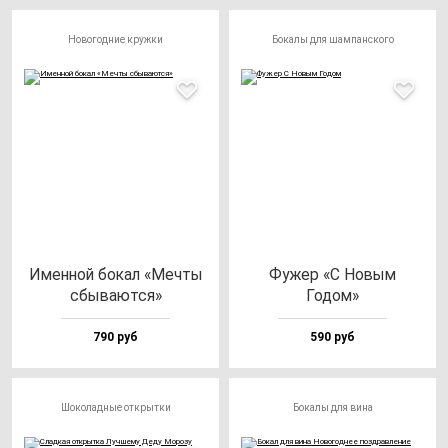
Новогодние кружки
Бокалы для шампанского
Имен­ной бо­кал «Меч­ты
Фужер «С Новым
сбы­ва­ют­ся»
Годом»
790 руб
590 руб
Шоколадные открытки
Бокалы для вина