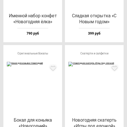
Имен­ной на­бор кон­фет
Слад­кая от­крыт­ка «С
«Ново­год­няя ёл­ка»
Новым го­дом»
790 руб
399 руб
Оригинальные бокалы
Скатерти и салфетки
Бокал для конь­яка
Ново­год­няя ска­терть
«Ново­год­ний»
«Игры под елоч­кой»