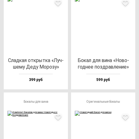
Слад­кая от­крыт­ка «Луч­
Бокал для ви­на «Ново­
ше­му Деду Моро­зу»
год­нее поз­драв­ле­ние»
399 руб
599 руб
Бокалы для вина
Оригинальные бокалы