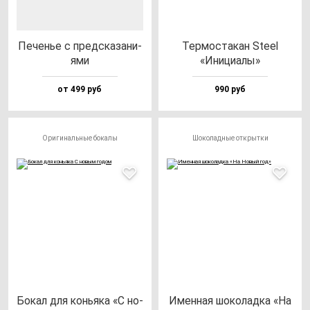
Печенье с пред­ска­за­ни­
Тер­мос­та­кан Ste­el
ями
«Ини­ци­алы»
от 499 руб
990 руб
Оригинальные бокалы
Шоколадные открытки
Бокал для конь­яка «С но­
Имен­ная шо­ко­лад­ка «На