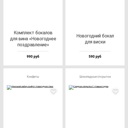
Ком­плект бо­ка­лов
Ново­год­ний бо­кал
для ви­на «Ново­год­нее
для вис­ки
поз­драв­ле­ние»
990 руб
590 руб
Конфеты
Шоколадные открытки