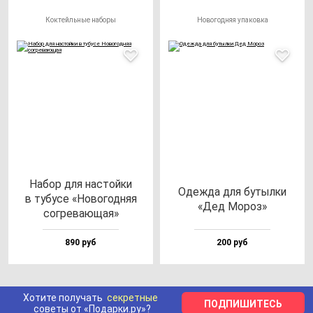
Коктейльные наборы
Новогодняя упаковка
Набор для нас­той­ки
Одеж­да для бу­тыл­ки
в ту­бу­се «Ново­год­няя
«Дед Мороз»
сог­ре­ва­ющая»
890 руб
200 руб
Хотите получать
секретные
ПОДПИШИТЕСЬ
советы от «Подарки.ру»?