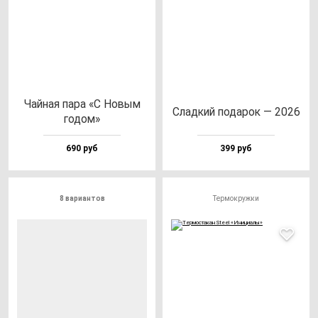
Чай­ная па­ра «С Новым
Слад­кий по­да­рок — 2026
го­дом»
690 руб
399 руб
8 вариантов
Термокружки