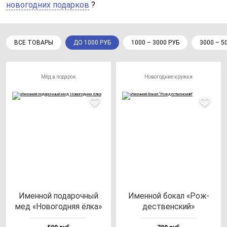
новогодних подарков
?
ВСЕ ТОВАРЫ
ДО 1000 РУБ
1000 – 3000 РУБ
3000 – 5
Мёд в подарок
Новогодние кружки
Имен­ной по­да­роч­ный
Имен­ной бо­кал «Рож­
мед «Ново­год­няя ёл­ка»
дес­твен­ский»