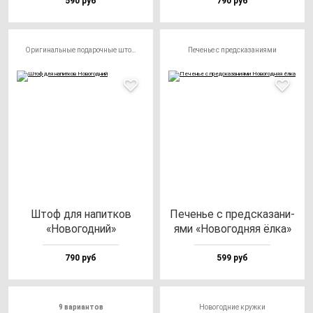
590 руб
790 руб
Оригинальные подарочные штофы
Печенье с предсказаниями
Штоф для на­пит­ков
Печенье с пред­ска­за­ни­
«Ново­год­ний»
ями «Ново­год­няя ёл­ка»
790 руб
599 руб
9 вариантов
Новогодние кружки