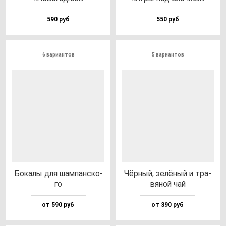
590 руб
550 руб
6 вариантов
5 вариантов
Бока­лы для шам­пан­ско­
Чёр­ный, зе­лё­ный и тра­
го
вя­ной чай
от 590 руб
от 390 руб