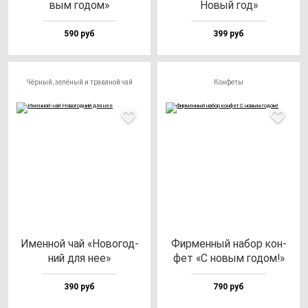
вым го­дом»
Новый год»
590 руб
399 руб
Чёрный, зелёный и травяной чай
Конфеты
Имен­ной чай «Ново­год­
Фир­мен­ный на­бор кон­
ний для нее»
фет «С но­вым го­дом!»
390 руб
790 руб