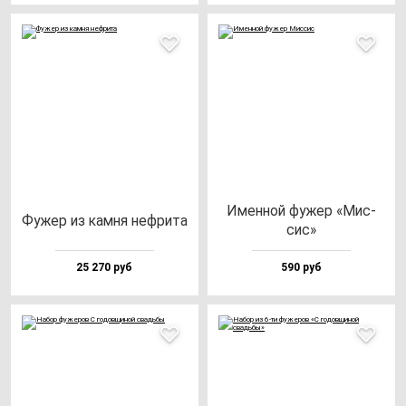
Имен­ной фу­жер «Мис­
Фужер из кам­ня неф­ри­та
сис»
25 270 руб
590 руб