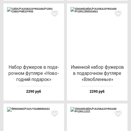
Набор фу­же­ров в по­да­
Имен­ной на­бор фу­же­ров
роч­ном фут­ля­ре «Ново­
в по­да­роч­ном фут­ля­ре
год­ний по­да­рок»
«Влюб­лен­ные»
2290 руб
2290 руб