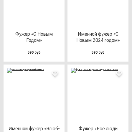
Фужер «С Новым
Имен­ной фу­жер «С
Годом»
Новым 2024 го­дом»
590 руб
590 руб
Имен­ной фу­жер «Влюб­
Фужер «Все лю­ди