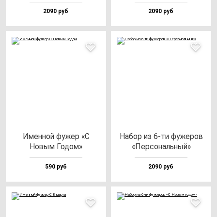
2090 руб
2090 руб
Имен­ной фу­жер «С
Набор из 6-ти фу­же­ров
Новым Годом»
«Пер­со­наль­ный»
590 руб
2090 руб