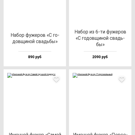
Набор из 6-ти фу­же­ров
Набор фу­же­ров «С го­
«С го­дов­щи­ной свадь­
дов­щи­ной свадь­бы»
бы»
890 руб
2090 руб
Имен­ной фу­жер «Самой
Имен­ной фу­жер «Пер­со­