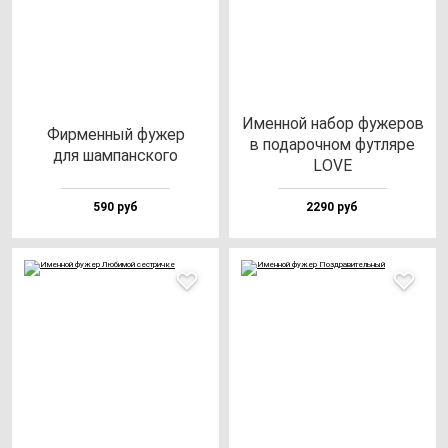
Имен­ной на­бор фу­же­ров
Фир­мен­ный фу­жер
в по­да­роч­ном фут­ля­ре
для шам­пан­ско­го
LOVE
590 руб
2290 руб