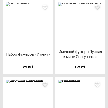
Имен­ной фу­жер «Луч­шая
Набор фу­же­ров «Име­на»
в ми­ре Сне­гу­роч­ка»
890 руб
590 руб