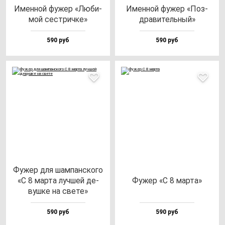
Имен­ной фу­жер «Люби­
Имен­ной фу­жер «Поз­
мой сес­трич­ке»
дра­ви­тель­ный»
590 руб
590 руб
Фужер для шам­пан­ско­го
«С 8 мар­та луч­шей де­
Фужер «С 8 мар­та»
вуш­ке на све­те»
590 руб
590 руб