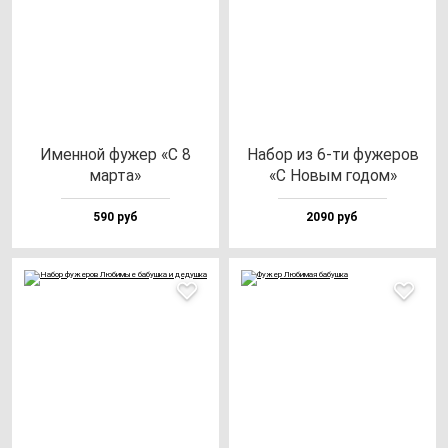
Имен­ной фу­жер «С 8
Набор из 6-ти фу­же­ров
мар­та»
«С Новым го­дом»
590 руб
2090 руб