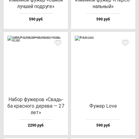
луч­шей под­ру­ге»
наль­ный»
590 руб
590 руб
Набор фу­же­ров «Свадь­
ба крас­но­го де­ре­ва — 27
Фужер Love
лет»
2290 руб
590 руб