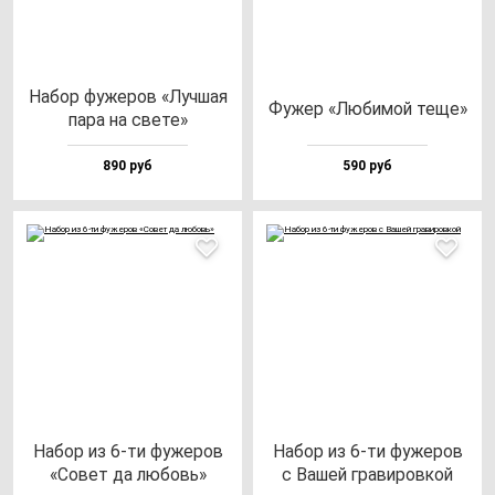
Набор фу­же­ров «Луч­шая
Фужер «Люби­мой те­ще»
па­ра на све­те»
890 руб
590 руб
Набор из 6-ти фу­же­ров
Набор из 6-ти фу­же­ров
«Совет да лю­бовь»
с Вашей гра­ви­ров­кой