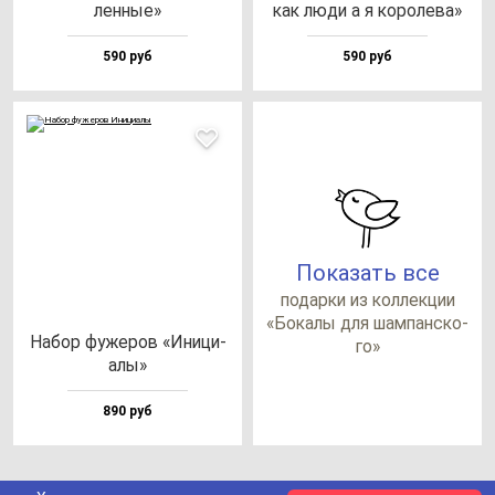
лен­ные»
как лю­ди а я ко­ро­ле­ва»
590 руб
590 руб
Показать все
по­дар­ки из кол­лек­ции
«Бока­лы для шам­пан­ско­
Набор фу­же­ров «Ини­ци­
го»
алы»
890 руб