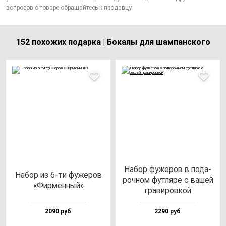
вопросов о товаре обращайтесь к продавцу.
152 похожих подарка | Бокалы для шампанского
Набор фу­же­ров в по­да­
Набор из 6-ти фу­же­ров
роч­ном фут­ля­ре с ва­шей
«Фир­мен­ный»
гра­ви­ров­кой
2090 руб
2290 руб