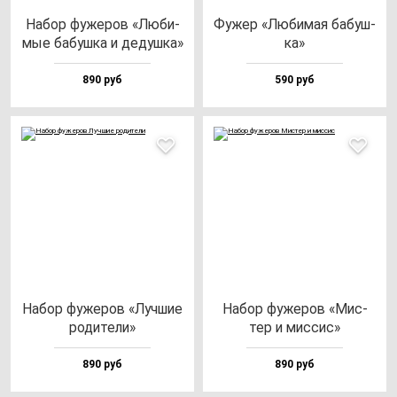
Набор фу­же­ров «Люби­
Фужер «Люби­мая ба­буш­
мые ба­буш­ка и де­душ­ка»
ка»
890 руб
590 руб
Набор фу­же­ров «Луч­шие
Набор фу­же­ров «Мис­
ро­ди­те­ли»
тер и мис­сис»
890 руб
890 руб