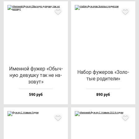
Имен­ной фу­жер «Обыч­
Набор фу­же­ров «Золо­
ную де­вуш­ку так не на­
тые ро­ди­те­ли»
зо­вут»
590 руб
890 руб