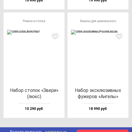
10 490 руб
19 990 руб
Рюмки и стопки
Бокалы для шампанского
Набор сто­пок «Зве­ри»
Набор экс­клю­зив­ных
(люкс)
фу­же­ров «Анге­лы»
10 290 руб
18 990 руб
Хотите получать
секретные