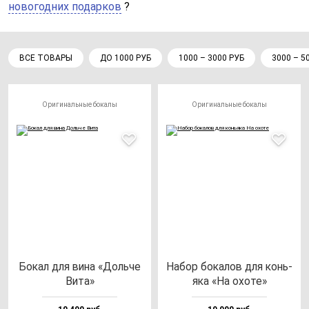
новогодних подарков
?
ВСЕ ТОВАРЫ
ДО 1000 РУБ
1000 – 3000 РУБ
3000 – 5
Оригинальные бокалы
Оригинальные бокалы
Бокал для ви­на «Доль­че
Набор бо­ка­лов для конь­
Вита»
яка «На охо­те»